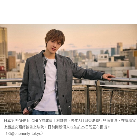
日本男團ONE N' ONLY前成員上村謙信，去年3月到香港舉行見面會時，在慶功宴
上騷擾女翻譯被告上法院，日前開設個人IG並於25日晚宣布復出。
（IG@onenonly_tokyo）