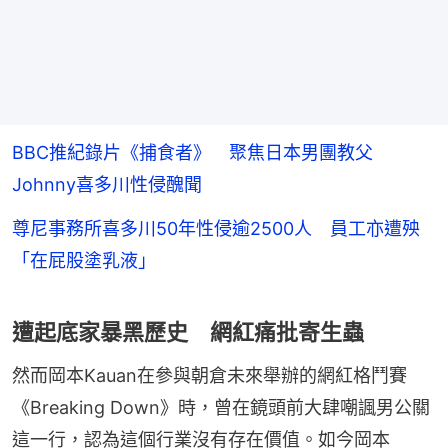
BBC推紀錄片《捕食者》 聚焦日本男團教父
Johnny喜多川性侵醜聞
尊尼事務所喜多川50年性侵逾2500人 員工亦遭殃
「在屁股塗乳液」
遭起底家暴黑歷史 網紅痛批寄生蟲
然而岡本Kauan在參與朝倉未來舉辦的網紅格鬥賽
《Breaking Down》時，曾在鏡頭前大肆嘲諷男公關
這一行，認為這個行業沒有存在價值。如今岡本