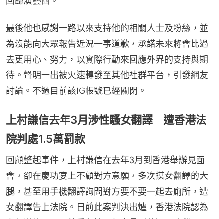
回歸演藝圈。
最後他也感謝一路以來支持他的相關人士及粉絲，並
為沒能向大眾報告近況一事道歉，承諾未來將會比過
去更用心、努力，以實際行動來回應外界的支持與期
待。聲明一出被火速轉發至其他社群平台，引發網友
討論。不過目前該IG帳號已經關閉。
上村謙信去年3月涉性騷女翻譯 遭香港法
院判處1.5萬罰款
回顧整起事件，上村謙信在去年3月到香港舉辦見面
會，卻在慶功宴上不顧對方意願，多次摸女翻譯的大
腿，甚至用手機翻譯詢問對方要不要一起去廁所，遭
女翻譯告上法院。日前此案判決出爐，香港法院認為