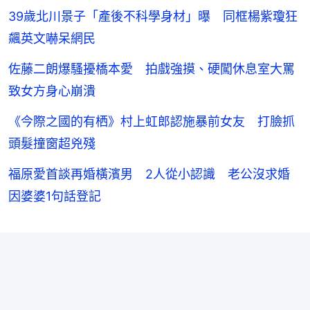
39歲北川景子「產後不科學身材」曝 同框楊紫瓊狂
飆英文嚇呆網民
佐藤二朗爆騷擾橋本愛 拍戲強摸、硬闖休息室大罵
致女方身心崩潰
《今際之國的有栖》村上虹郎認施暴前女友 打臉抓
頭髮撞窗超兇殘
福原愛首談再婚橫濱男 2人從小認識 老公沒求婚
因婆婆1句話登記