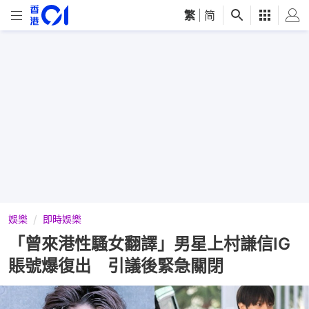
繁
|
简
娛樂
即時娛樂
「曾來港性騷女翻譯」男星上村謙信IG
賬號爆復出 引議後緊急關閉