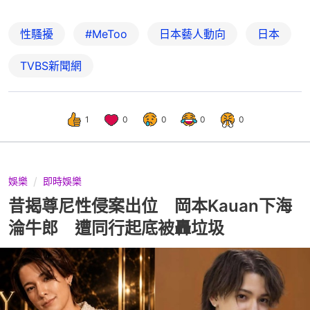
性騷擾
#MeToo
日本藝人動向
日本
TVBS新聞網
1
0
0
0
0
娛樂
即時娛樂
昔揭尊尼性侵案出位 岡本Kauan下海
淪牛郎 遭同行起底被轟垃圾