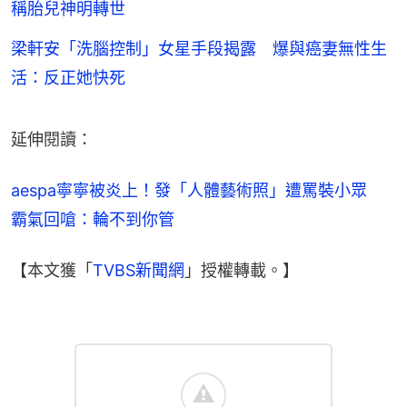
稱胎兒神明轉世
梁軒安「洗腦控制」女星手段揭露 爆與癌妻無性生
活：反正她快死
延伸閱讀：
aespa寧寧被炎上！發「人體藝術照」遭罵裝小眾　
霸氣回嗆：輪不到你管
【本文獲「
TVBS新聞網
」授權轉載。】