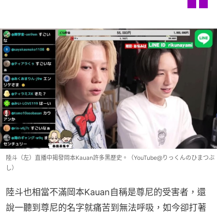
陸斗（左）直播中揭發岡本Kauan許多黑歷史。（YouTube@りっくんのひまつぶ
し）
陸斗也相當不滿岡本Kauan自稱是尊尼的受害者，還
說一聽到尊尼的名字就痛苦到無法呼吸，如今卻打著