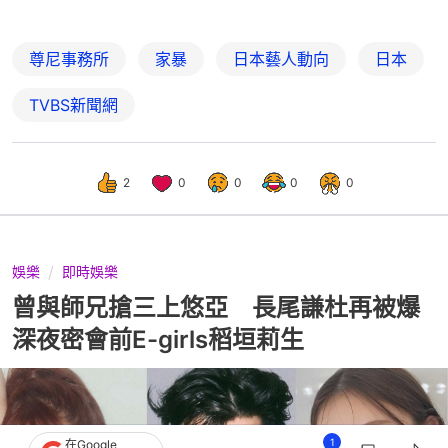
尊尼事務所
家暴
日本藝人動向
日本
TVBS新聞網
2
0
0
0
0
娛樂
即時娛樂
曾與師兄搶三上悠亞 長尾謙杜再被爆
深夜密會前E-girls稻垣莉生
1
在Google