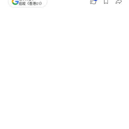
追蹤《香港01》
撰文：
TVBS新聞網
出版：
2026-06-09 15:45
更新：
2026-06-11 00:04