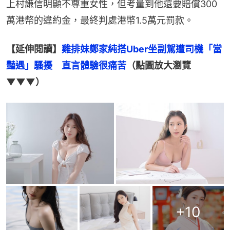
上村謙信明顯不尊重女性，但考量到他還要賠償300
萬港幣的違約金，最終判處港幣1.5萬元罰款。
【延伸閱讀】
雞排妹鄭家純搭Uber坐副駕遭司機「當
豔遇」騷擾　直言體驗很痛苦
（點圖放大瀏覽
▼▼▼）
+
10