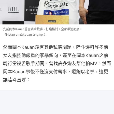
先前岡本Kauan曾當饒舌歌手、打過格鬥，全都半途而廢。
（Instagram@kauan_antime_）
然而岡本Kauan還有其他私德問題，陸斗爆料許多前
女友指控他嚴重的家暴傾向，甚至在岡本Kauan之前
轉行當饒舌歌手期間，曾找許多炮友幫他拍MV。然而
岡本Kauan事後不僅沒支付薪水，還飽以老拳，這更
讓陸斗直呼：