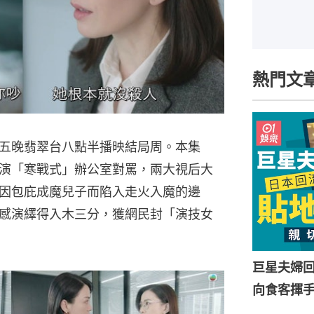
熱門文
五晚翡翠台八點半播映結局周。本集
演「寒戰式」辦公室對罵，兩大視后大
因包庇成魔兒子而陷入走火入魔的邊
感演繹得入木三分，獲網民封「演技女
巨星夫婦
向食客揮