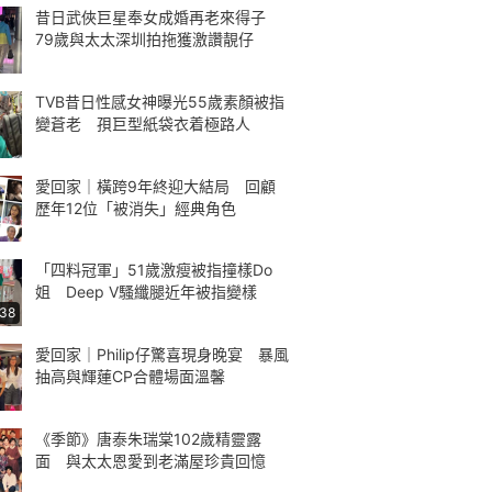
昔日武俠巨星奉女成婚再老來得子
79歲與太太深圳拍拖獲激讚靚仔
TVB昔日性感女神曝光55歲素顏被指
變蒼老 孭巨型紙袋衣着極路人
愛回家｜橫跨9年終迎大結局 回顧
歷年12位「被消失」經典角色
「四料冠軍」51歲激瘦被指撞樣Do
姐 Deep V騷纖腿近年被指變樣
:38
愛回家｜Philip仔驚喜現身晚宴 暴風
抽高與輝蓮CP合體場面溫馨
《季節》唐泰朱瑞棠102歲精靈露
面 與太太恩愛到老滿屋珍貴回憶