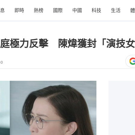
息
即時
熱榜
國際
中國
科技
生活
體
庭極力反擊 陳煒獲封「演技女
30