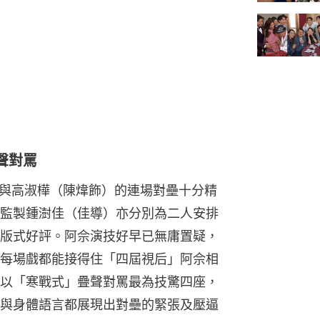
聲對罵
）與高淑樺（陳煒飾）的連場對壘十分精
監製鍾澍佳（佳導）亦分別為二人安排
版式好評。阿佘演技好早已無庸置疑，
每場戲都能接得住「四屆視后」阿佘相
以「寒戰式」疊聲對罵最為技驚四座，
與身體語言都展現出對壘的緊張及壓逼