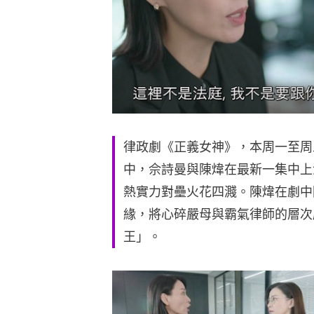
律政劇《正義女神》，本周一至周
中，佘詩曼與陳煒在最新一集中上
熱實力對壘火花四濺。陳煒在劇中
緣，將心碎嚴母與霸氣律師的層次
王」。