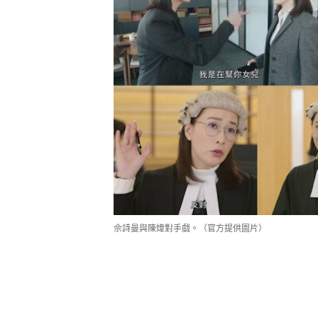
佘詩曼與陳煒對手戲。（官方提供圖片）