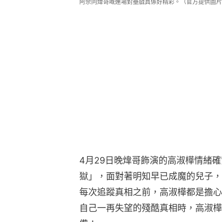
阿佘同煒哥嘅連場對壘戲真係好精彩。（官方提供圖片
4月29日晚煒哥飾演的高淑樺情緒
獄」，面對著明知早已成魔的兒子，
每次追蹤真相之前，高淑樺都是擔心
自己一再失望的殘酷真相時，高淑樺