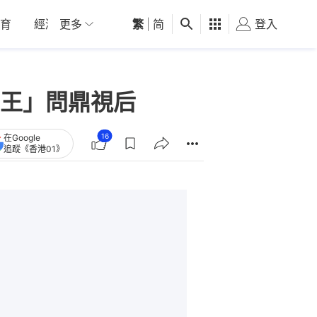
育
經濟
更多
01深圳
繁
觀點
|
简
健康
好食玩飛
登入
女
王」問鼎視后
16
在Google
追蹤《香港01》