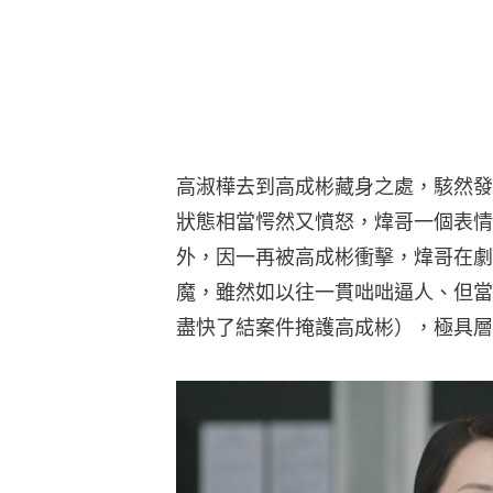
高淑樺去到高成彬藏身之處，駭然發
狀態相當愕然又憤怒，煒哥一個表情
外，因一再被高成彬衝擊，煒哥在劇
魔，雖然如以往一貫咄咄逼人、但當
盡快了結案件掩護高成彬），極具層