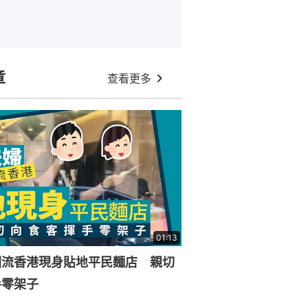
章
查看更多
01:13
回流香港現身貼地平民麵店 親切
手零架子