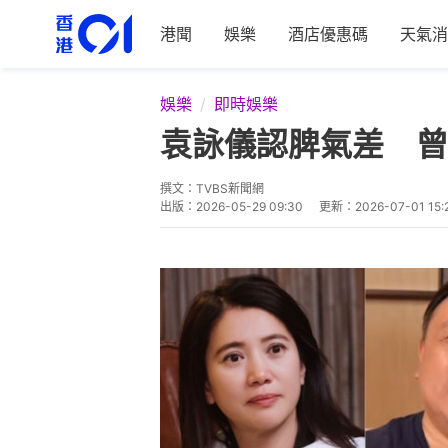
港聞
娛樂
酒店優惠碼
天氣消
娛樂
即時娛樂
袁詠儀認脾氣差 曾
撰文：
TVBS新聞網
出版：
2026-05-29 09:30
更新：
2026-07-01 15: