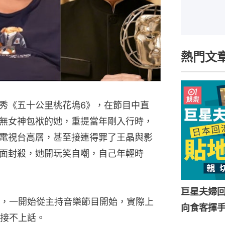
熱門文
秀《五十公里桃花塢6》，在節目中直
無女神包袱的她，重提當年剛入行時，
電視台高層，甚至接連得罪了王晶與影
面封殺，她開玩笑自嘲，自己年輕時
巨星夫婦
，一開始從主持音樂節目開始，實際上
向食客揮
接不上話。