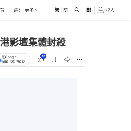
育
經濟
更多
01深圳
繁
觀點
|
简
健康
好食玩飛
登入
女
港影壇集體封殺
10
在Google
追蹤《香港01》