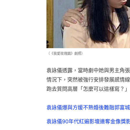
（《我愛玫瑰園》劇照）
袁詠儀透露，當時劇中她與男主角張
情況下，突然被強行安排發展感情線
跑去質問高層「怎麼可以這樣寫？」
袁詠儀爆與方媛不熟婚後難融郭富城
袁詠儀90年代紅遍影壇連奪金像獎