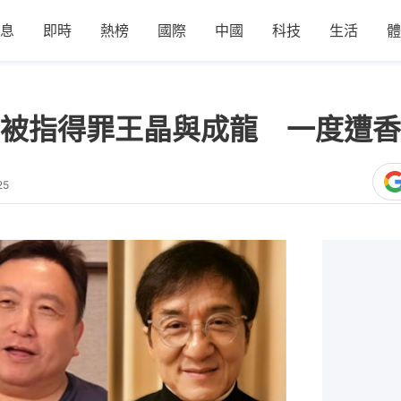
息
即時
熱榜
國際
中國
科技
生活
體
被指得罪王晶與成龍 一度遭香
25