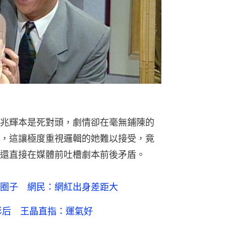
兆輝本是死對頭，劇情卻在毫無鋪陳的
，這讓極度重視邏輯的她難以接受，竟
還直接在媒體前吐槽劇本前後矛盾。
圈子 網民：網紅出身差距大
影后 王晶直指：運氣好