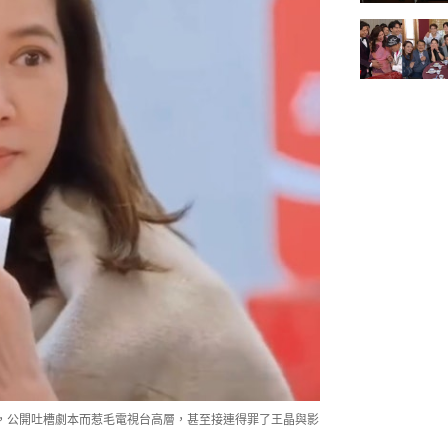
，公開吐槽劇本而惹毛電視台高層，甚至接連得罪了王晶與影