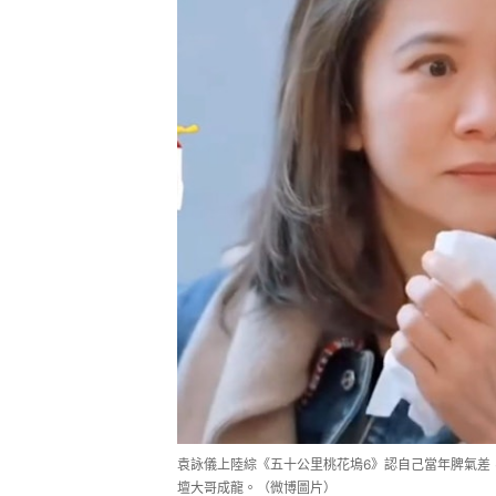
袁詠儀上陸綜《五十公里桃花塢6》認自己當年脾氣差
壇大哥成龍。（微博圖片）