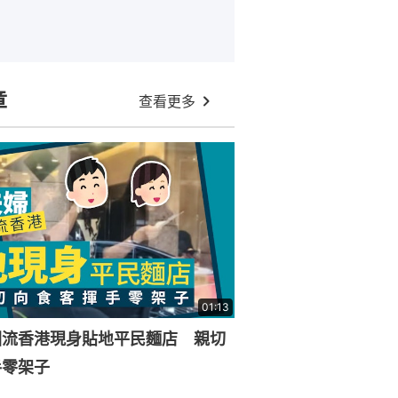
章
查看更多
01:13
回流香港現身貼地平民麵店 親切
手零架子