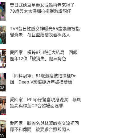
昔日武俠巨星奉女成婚再老來得子
79歲與太太深圳拍拖獲激讚靚仔
TVB昔日性感女神曝光55歲素顏被指
變蒼老 孭巨型紙袋衣着極路人
愛回家｜橫跨9年終迎大結局 回顧
歷年12位「被消失」經典角色
「四料冠軍」51歲激瘦被指撞樣Do
姐 Deep V騷纖腿近年被指變樣
:38
愛回家｜Philip仔驚喜現身晚宴 暴風
抽高與輝蓮CP合體場面溫馨
愛回家｜滕麗名與林淑敏零交流拒回
應不和傳聞 被要求合照即閃人
:59