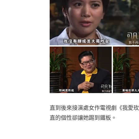
直到後來接演處女作電視劇《我愛玫
直的個性卻讓她踢到鐵板。