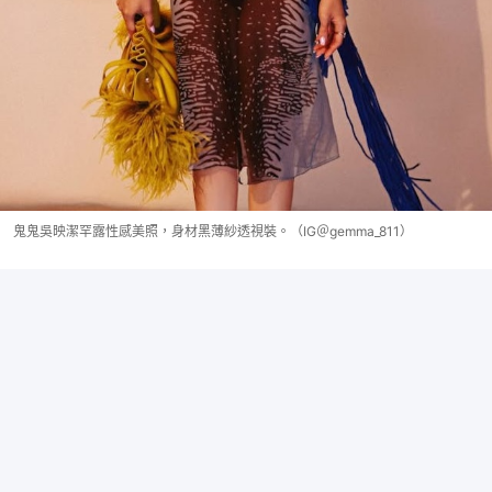
鬼鬼吳映潔罕露性感美照，身材黑薄紗透視裝。（IG＠gemma_811）