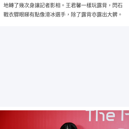
地轉了幾次身讓記者影相。王君馨一樣玩露背，閃石
戰衣驟眼睇有點像滑冰選手，除了露背亦露出大髀。