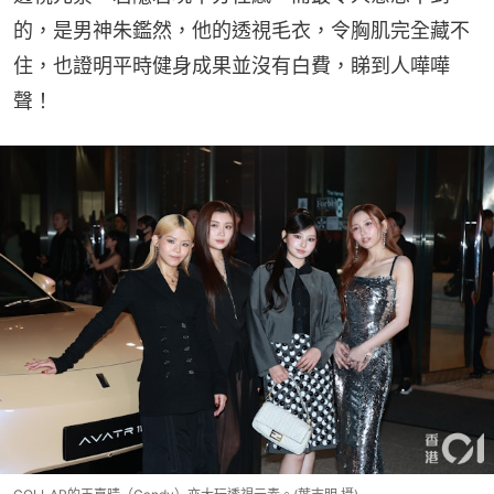
的，是男神朱鑑然，他的透視毛衣，令胸肌完全藏不
住，也證明平時健身成果並沒有白費，睇到人嘩嘩
聲！