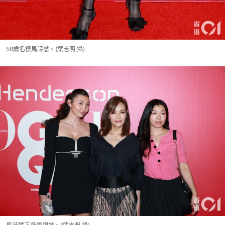
58歲名模馬詩慧。(葉志明 攝)