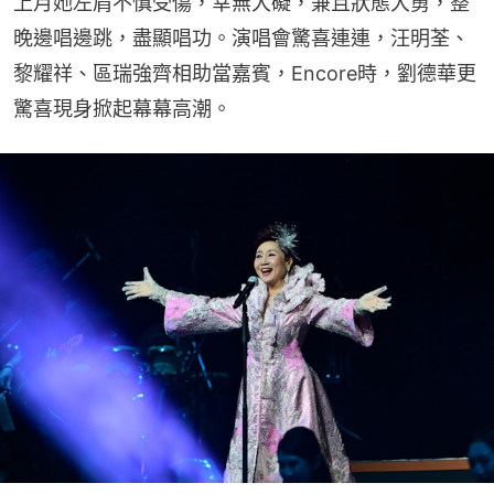
上月她左肩不慎受傷，幸無大礙，兼且狀態大勇，整
晚邊唱邊跳，盡顯唱功。演唱會驚喜連連，汪明荃、
黎耀祥、區瑞強齊相助當嘉賓，Encore時，劉德華更
驚喜現身掀起幕幕高潮。