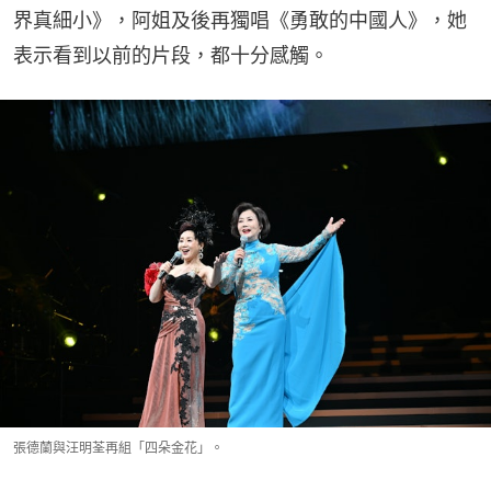
界真細小》，阿姐及後再獨唱《勇敢的中國人》，她
表示看到以前的片段，都十分感觸。
張德蘭與汪明荃再組「四朵金花」。