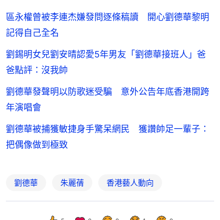
區永權曾被李連杰嫌發問逐條稿讀 開心劉德華黎明
記得自己全名
劉錫明女兒劉安晴認愛5年男友「劉德華接班人」爸
爸點評：沒我帥
劉德華發聲明以防歌迷受騙 意外公告年底香港開跨
年演唱會
劉德華被捕獲敏捷身手驚呆網民 獲讚帥足一輩子：
把偶像做到極致
劉德華
朱麗蒨
香港藝人動向