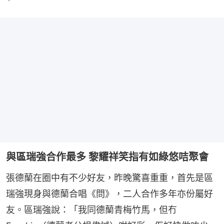
。
與區瑞強合作最多 黎耀祥笑指有如綠悠咭聚會
張德蘭在圈中有不少好友，昨晚驚喜重重，首先是區
瑞強現身與德蘭合唱《問》，二人合作多年亦份屬好
友。區瑞強說：「我同德蘭青梅竹馬，但冇