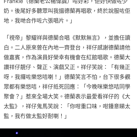
Frankie（德蘭老公楊偉誠）咁好彩，佢好快做咗少
奶。後尾好多聽眾叫我搵德蘭再唱歌，終於說服咗佢
地，我哋合作咗六張唱片。」
「視帝」黎耀祥與德蘭合唱《默默無言》，並擔任讀
白。二人原來曾在內地一齊登台，祥仔感謝德蘭請他
做嘉賓，作為演員好榮幸有機會在紅館唱歌。德蘭大
讚祥仔靚仔、聲正、演戲又正。祥仔笑說：「有幾正
呀，我攞咗樂悠咭喇！」德蘭笑言不怕，台下很多觀
眾都有樂悠咭，祥仔抵死回應：「今晚咪樂悠咭同學
聚會？」惹來全場大笑。德蘭表示最愛看祥仔的《大
太監》，祥仔鬼馬笑說：「你咁重口味，咁鍾意睇太
監，我冇做太監好耐喇！」