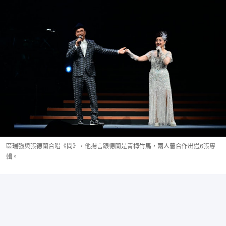
區瑞強與張德蘭合唱《問》，他揚言跟德蘭是青梅竹馬，兩人曾合作出過6張專
輯。