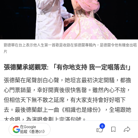
劉德華在台上表示他人生第一首歌是收錄在張德蘭專輯內，是德蘭令他有機會出唱
片
張德蘭承諾觀眾: 「有你地支持 我一定唱落去!」
張德蘭在尾聲剖白心聲，她坦言最初決定開騷，都擔
心門票銷量，幸好開賣後很快售罄。雖然內心不捨，
但相信天下無不散之延席，有大家支持會好好唱下
去。最後德蘭獻上一曲《相識也是緣份》，全場跟她
大合唱，為演唱會劃上完滿句號。
6
在Google
追蹤《香港01》
官紳藝人捧場者眾 台下同樣星光熠熠