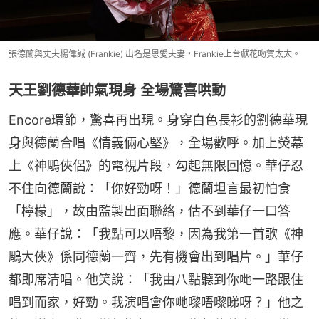
張德蘭與丈夫楊偉誠 (Frankie) 出名是恩愛夫妻，Frankie上台獻花吻賀太太。
天王劉德華帥氣現身 全場驚喜哄動
Encore環節，驚喜再出現。身穿白色長衫的劉德華現
身與德蘭合唱《情義倆心堅》，全場歡呼。加上熒幕
上《神鵰俠侶》的電視片段，勾起無限回憶。華仔忍
不住向德蘭說：「你好勁呀！」德蘭坦言最初怕食
「檸檬」，故由監製出面聯絡，估不到華仔一口答
應。華仔說：「我點可以唔黎，因為我第一首歌《神
鵰大俠》係同德蘭一齊，先有機會出到唱片。」華仔
都即席清唱。他笑說：「我由八點聽到你哋一路跟住
唱到而家，好勁。我演唱會你哋嚟唔嚟睇呀？」他之