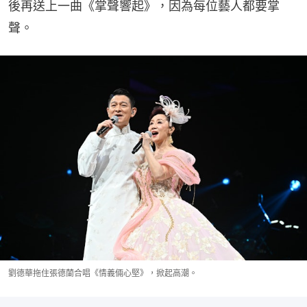
後再送上一曲《掌聲響起》，因為每位藝人都要掌
聲。
劉德華拖住張德蘭合唱《情義倆心堅》，掀起高潮。