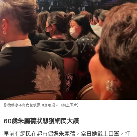
劉德華妻子與女兒低調現身現場。（網上圖片）
60歲朱麗蒨狀態獲網民大讚
早前有網民在超市偶遇朱麗蒨，當日她戴上口罩，打