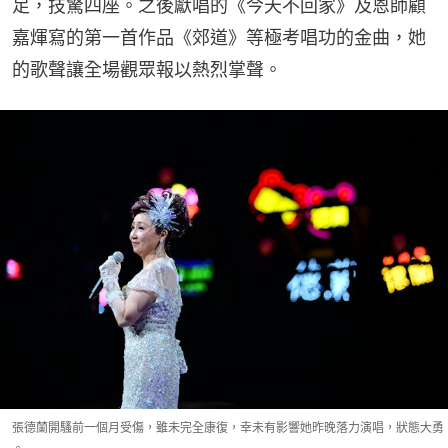
足，技驚四座。之後獻唱的《今天不回家》及恩師顧
嘉煇寫的第一首作品《郊道》等極考唱功的金曲，她
的歌聲讓全場觀眾報以熱烈掌聲。
張德蘭開騷前一個月受傷，雖未完全康復，幸未有影響她昨晚落力演唱，狀態大勇