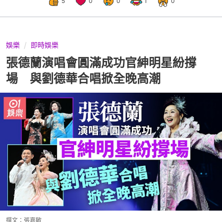
5
0
0
1
0
娛樂
即時娛樂
張德蘭演唱會圓滿成功官紳明星紛撐
場 與劉德華合唱掀全晚高潮
撰文：
張嘉敏