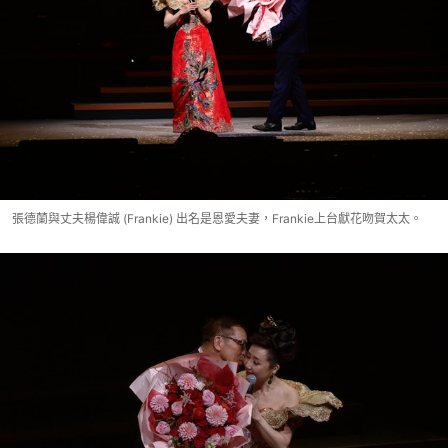
張德蘭與丈夫楊偉誠 (Frankie) 出名是恩愛夫妻，Frankie上台獻花吻賀太太。