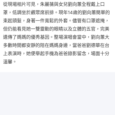
從現場相片可見，朱麗蒨與女兒劉向蕙全程戴上口
罩，低調坐於觀眾席前排。現年14歲的劉向蕙簡單的
束起頭髮，身著一件寬鬆的外套。儘管有口罩遮掩，
但仍能看見她一雙靈動的眼睛以及立體的五官，完美
遺傳了媽媽的優秀基因。整場演唱會當中，劉向蕙大
多數時間都安靜的陪在媽媽身邊，當爸爸劉德華在台
上表演時，她便舉起手機為爸爸錄影留念，場面十分
溫馨。