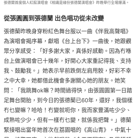
張德蘭首度個人紅館演唱會《相識是緣份張德蘭演唱會》昨晚舉行全場爆滿。
從張圓圓到張德蘭 出色唱功從未改變
張德蘭昨晚身穿粉紅色舞台服以一曲《伴我高聲唱》
為演唱會揭序幕，獻唱《台上台下》一曲後，她跟觀
眾分享感受：「好多謝大家，真係好感動。因為冇喺
台上做演唱會已十幾年，好開心大家重記得我、支持
我、鼓勵我。」她表示早前跌倒左肩甩骹，好彩不幸
之中大幸，她都借此機會多謝關心她的朋友。她笑
問：「我跳舞ok嘛？時間過得快，由張圓圓第一日踏
足舞台開胎，到今日的張德蘭已60年，還好，我個樣
冇乜變嘛？哈哈！冇變就呃你，我而家豐滿咗少少、
成熟咗少少，但有一樣冇乜變，就係我把聲。」德蘭
緊接唱出當年她首次在荔園唱的《高山青》，中氣十