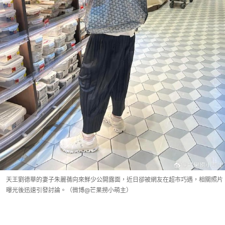
天王劉德華的妻子朱麗蒨向來鮮少公開露面，近日卻被網友在超市巧遇，相關照片
曝光後迅速引發討論。（微博@芒果撈小萌主）