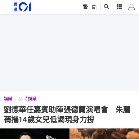
繁
|
简
娛樂
即時娛樂
劉德華任嘉賓助陣張德蘭演唱會 朱麗
蒨攜14歲女兒低調現身力撐