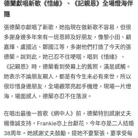
德蘭獻唱新歌《惜緣》、《記親恩》全場燈海伴
隨
張德蘭亦獻唱了新歌，她指現在做新歌不容易，但很
多謝身邊多年來有一班恩師及好朋友，像黎小田、顧
嘉煇、盧國沾、鄭國江等，多謝他們打造了今天的張
德蘭。說到此，她已忍不住哽咽，唱到《惜緣》、
《記親恩》時，德蘭看到熒幕上的舊照，滿是感觸。
她表示不論朋友親人，都是有今生未必有來世，所以
很珍惜身邊朋友，全場觀眾亮起手機燈，現場一片燈
海，場面感人，德蘭亦忍不住落淚。
在唱出最後一首歌《網中人》前，德蘭特別感謝丈夫
楊偉誠支持，Frankie亦上台獻花，今年亦是二人結婚
38周年。她感謝丈夫鼓勵，提她不要緊張，要享受每