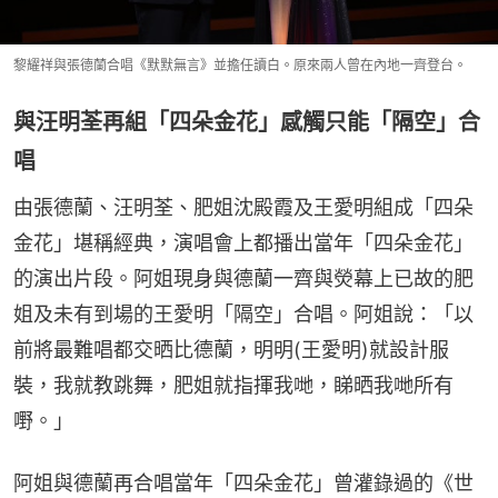
黎耀祥與張德蘭合唱《默默無言》並擔任讀白。原來兩人曾在內地一齊登台。
與汪明荃再組「四朵金花」感觸只能「隔空」合
唱
由張德蘭、汪明荃、肥姐沈殿霞及王愛明組成「四朵
金花」堪稱經典，演唱會上都播出當年「四朵金花」
的演出片段。阿姐現身與德蘭一齊與熒幕上已故的肥
姐及未有到場的王愛明「隔空」合唱。阿姐說：「以
前將最難唱都交晒比德蘭，明明(王愛明)就設計服
裝，我就教跳舞，肥姐就指揮我哋，睇晒我哋所有
嘢。」
阿姐與德蘭再合唱當年「四朵金花」曾灌錄過的《世