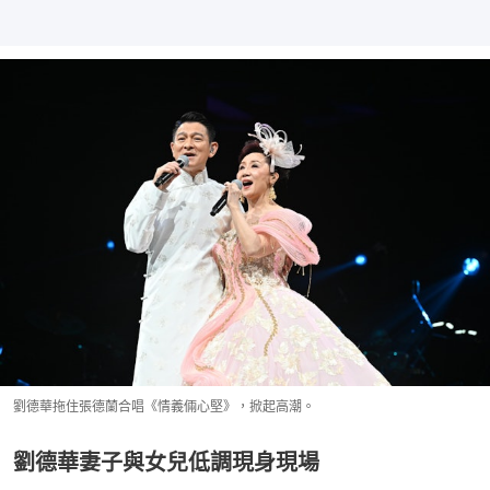
劉德華拖住張德蘭合唱《情義倆心堅》，掀起高潮。
劉德華妻子與女兒低調現身現場