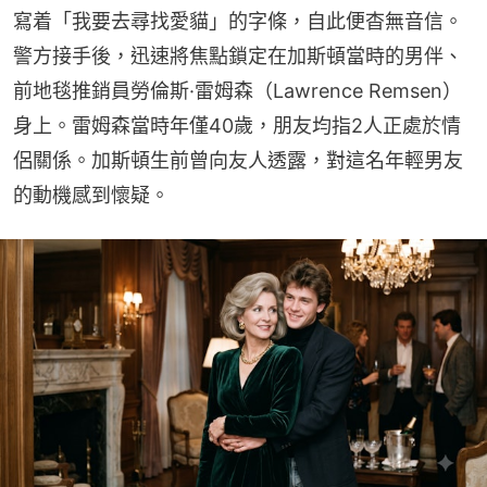
寫着「我要去尋找愛貓」的字條，自此便杳無音信。
警方接手後，迅速將焦點鎖定在加斯頓當時的男伴、
前地毯推銷員勞倫斯·雷姆森（Lawrence Remsen）
身上。雷姆森當時年僅40歲，朋友均指2人正處於情
侶關係。加斯頓生前曾向友人透露，對這名年輕男友
的動機感到懷疑。