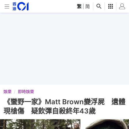
繁
|
简
娛樂
即時娛樂
《蠻野一家》Matt Brown變浮屍 遺體
現槍傷 疑飲彈自殺終年43歲