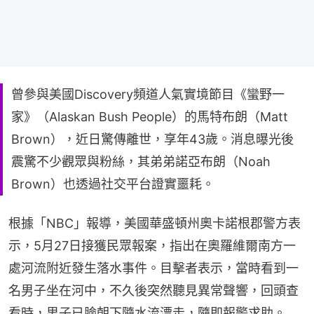
曾參與美國Discovery頻道人氣實境節目《蠻野一
家》（Alaskan Bush People）的馬特布朗（Matt
Brown），近日驚傳離世，享年43歲。消息曝光後
震驚不少觀眾與粉絲，其弟弟諾亞布朗（Noah
Brown）也透過社交平台證實噩耗。
根據「NBC」報導，美國華盛頓州奧卡諾根郡警方表
示，5月27日接獲民眾報案，指出在奧羅維爾南方一
處河流附近發生落水事件。目擊者表示，當時看到一
名男子坐在河中，不久後突然聽見異常聲響，回頭查
看時，男子已臉朝下隨水流漂走，隨即報警求助。