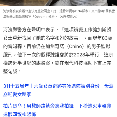
河濱縣驗屍官辦公室決定重啟調查，挖出遺骨並提取DNA樣本，交由德州1間私營
法醫基因譜系實驗室「Othram」分析。（AI生成圖片）
河濱縣警方在聲明中表示，「這項辨識工作讓加斯頓
女士重新找回了她的名字和她的故事」。而現年83歲
的雷姆森，目前仍在加州奇諾（Chino）的男子監獄
服刑，他下一次的假釋聽證會將於2028年舉行。這宗
橫跨近半世紀的謀殺案，終在現代科技協助下畫上完
整句號。
311十五周年｜六歲女童奇跡尋獲遺骸識別身份 母淚
崩迎愛女歸家
拍片喪命！男教師路軌旁忘我拍攝 下秒遭火車輾斃
遺骸四散極恐怖