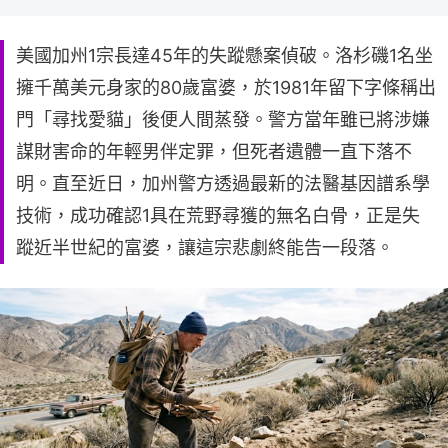
美國加州1宗長達45年的失蹤懸案偵破。洛杉磯1名坐
擁千萬美元身家的80歲富婆，於1981年留下字條稱出
門「尋找愛貓」後便人間蒸發。警方當年雖已將涉嫌
謀財害命的年輕男伴定罪，但死者遺體一直下落不
明。直至近日，加州警方透過最新的法醫基因譜系學
技術，成功確認1具在荒野尋獲的無名白骨，正是失
蹤近半世紀的富婆，讓這宗悲劇終能告一段落。