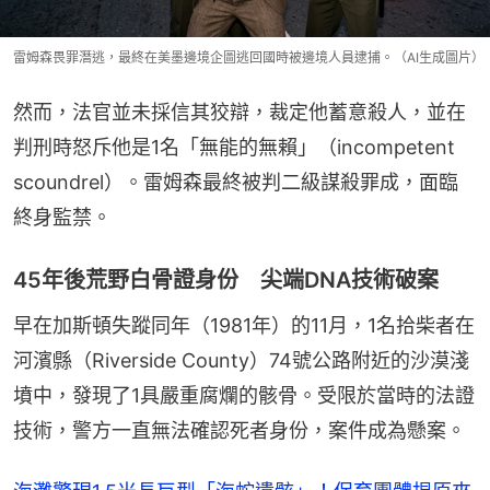
雷姆森畏罪潛逃，最終在美墨邊境企圖逃回國時被邊境人員逮捕。（AI生成圖片）
然而，法官並未採信其狡辯，裁定他蓄意殺人，並在
判刑時怒斥他是1名「無能的無賴」（incompetent 
scoundrel）。雷姆森最終被判二級謀殺罪成，面臨
終身監禁。
45年後荒野白骨證身份 尖端DNA技術破案
早在加斯頓失蹤同年（1981年）的11月，1名拾柴者在
河濱縣（Riverside County）74號公路附近的沙漠淺
墳中，發現了1具嚴重腐爛的骸骨。受限於當時的法證
技術，警方一直無法確認死者身份，案件成為懸案。