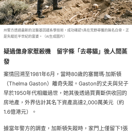
州警方透過最新的法醫基因譜系學技術，成功確認1具在荒野尋獲的無名白骨，正
是失蹤近半世紀的富婆。（AI生成圖片）
疑過億身家惹殺機 留字條「去尋貓」後人間蒸
發
案情回溯至1981年6月，當時80歲的塞爾瑪·加斯頓
（Thelma Gaston）離奇失蹤。Gaston的丈夫與兒子
早於1950年代相繼過世，她其後透過買賣斷供收回的
房地產，外界估計其名下資產高達2,000萬美元（約
1.6億港元）。
據當年警方的調查，加斯頓失蹤時，家門上僅留下1張