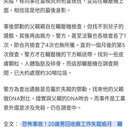
失蹤，有同事在當晚見到他當夜班，並站在輾壓機上
面，相信這是他的最後身影。
事後鄧勤的父親親自在輾壓機檢查，但找不到兒子的
遺骸，其後再由廠方、警方，甚至法醫也各檢查各了1
次，即合共檢查了4次也無所獲。直到一個月後的第5
次搜查，警方才在輾壓機的下方輸送帶，找到一些皮
膚顆粒、人體脂肪及碎骨，而這部輾壓機在調查期
間，已大約處理約30噸垃圾。
警方為查出遺骸是否屬於失蹤的鄧勤，找來他的父親
做DNA對比，證實與父親的DNA吻合。而事件是工業
意外還是涉及兇殺，仍在調查中。
全文：
恐怖事故！20歲男回收廠工作失蹤逾月　輾