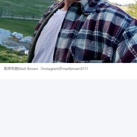
馬特布朗Matt Brown（Instagram＠mattbrown511）