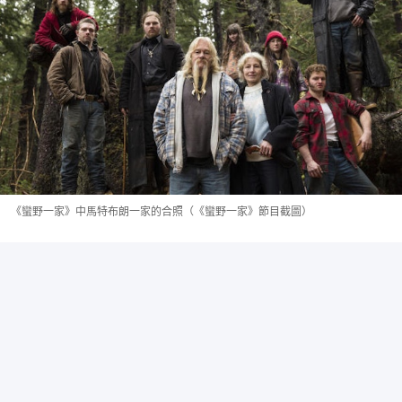
《蠻野一家》中馬特布朗一家的合照（《蠻野一家》節目截圖）