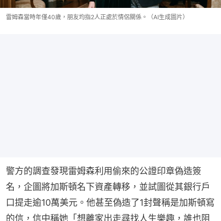
雷姆森當時年僅40歲，朋友均指2人正處於情侶關係。（AI生成圖片）
警方的調查發現雷姆森利用偷來的公證印章偽造簽
名，企圖將加斯頓名下資產轉移，並試圖從其銀行戶
口提走逾10萬美元。他甚至偽造了1封聲稱是加斯頓寫
的信，信中稱她「想離家出走尋找人生樂趣，誰也阻