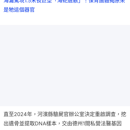
海灘驚現1.5米長巨型「海蛇遺骸」！保育團體揭原來
是牠這個器官
直至2024年，河濱縣驗屍官辦公室決定重啟調查，挖
出遺骨並提取DNA樣本，交由德州1間私營法醫基因