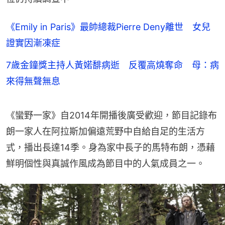
《Emily in Paris》最帥總裁Pierre Deny離世 女兒
證實因漸凍症
7歲金鐘獎主持人黃婼馡病逝 反覆高燒奪命 母：病
來得無聲無息
《蠻野一家》自2014年開播後廣受歡迎，節目記錄布
朗一家人在阿拉斯加偏遠荒野中自給自足的生活方
式，播出長達14季。身為家中長子的馬特布朗，憑藉
鮮明個性與真誠作風成為節目中的人氣成員之一。