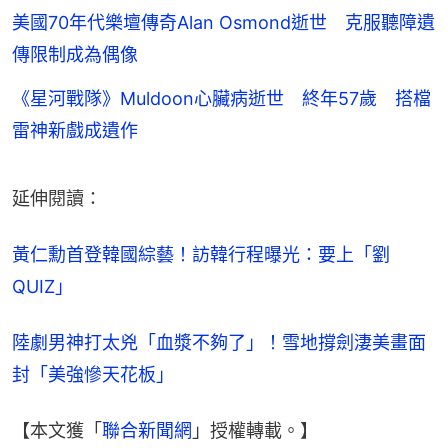
美國70年代樂壇傳奇Alan Osmond逝世 克服聽障遺
傳限制成為偶像
《星河戰隊》Muldoon心臟病逝世 終年57歲 搭檔
雷神新戲成遺作
延伸閱讀：
黃仁勳首登韓國綜藝！訪韓行程曝光：要上「劉
QUIZ」
陸劇男神打太兇「血漿不夠了」！雪地撐劍淒美畫面
封「美強慘天花板」
【本文獲「
聯合新聞網
」授權轉載。】