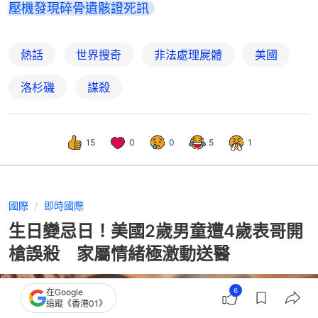
壓機發現碎骨遺骸證死訊
熱話
世界搜奇
非法處理屍體
美國
洛杉磯
謀殺
15
0
0
5
1
國際
即時國際
生日變忌日！美國2歲男童遭4歲表哥開
槍誤殺 家屬情緒極激動送醫
6
在Google
追蹤《香港01》