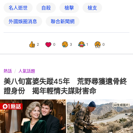
名人逝世
自殺
槍擊
槍支
外國娛圈消息
聯合新聞網
2
0
3
1
0
熱話
人氣話題
美八旬富婆失蹤45年 荒野尋獲遺骨終
證身份 揭年輕情夫謀財害命