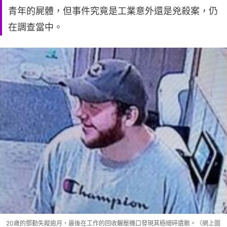
青年的屍體，但事件究竟是工業意外還是兇殺案，仍
在調查當中。
20歲的鄧勤失蹤逾月，最後在工作的回收輾壓機口發現其極細碎遺骸。（網上圖