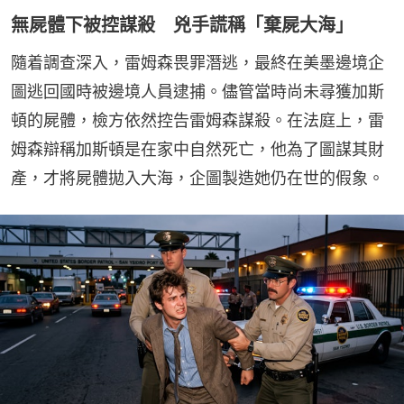
無屍體下被控謀殺 兇手謊稱「棄屍大海」
隨着調查深入，雷姆森畏罪潛逃，最終在美墨邊境企
圖逃回國時被邊境人員逮捕。儘管當時尚未尋獲加斯
頓的屍體，檢方依然控告雷姆森謀殺。在法庭上，雷
姆森辯稱加斯頓是在家中自然死亡，他為了圖謀其財
產，才將屍體拋入大海，企圖製造她仍在世的假象。