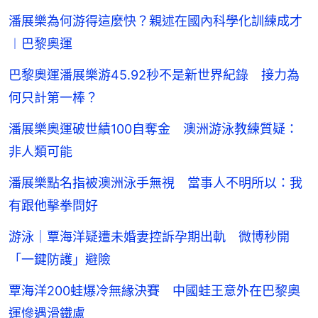
潘展樂為何游得這麼快？親述在國內科學化訓練成才
︱巴黎奧運
巴黎奧運潘展樂游45.92秒不是新世界紀錄 接力為
何只計第一棒？
潘展樂奧運破世績100自奪金 澳洲游泳教練質疑：
非人類可能
潘展樂點名指被澳洲泳手無視 當事人不明所以：我
有跟他擊拳問好
游泳｜覃海洋疑遭未婚妻控訴孕期出軌 微博秒開
「一鍵防護」避險
覃海洋200蛙爆冷無緣決賽 中國蛙王意外在巴黎奧
運慘遇滑鐵盧