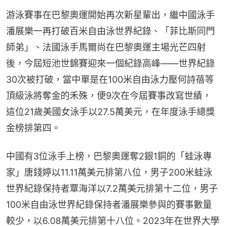
游泳賽事在巴黎奧運開始再次新星輩出，繼中國泳手
潘展樂一再打破百米自由泳世界紀錄、「菲比斯同門
師弟」、法國泳手馬爾尚在巴黎奧運主場光芒四射
後，今屆短池世錦賽迎來一個紀錄高峰——世界紀錄
30次被打破，當中單是在100米自由泳力壓何詩蓓等
頂級泳將奪金的禾殊，便9次在今屆賽事改寫世績，
這位21歲美國女泳手以27.5萬美元，在年度泳手總獎
金榜排第四。
中國有3位泳手上榜，巴黎奧運奪2銀1銅的「蛙泳專
家」唐錢婷以11.11萬美元排第八位，男子200米蛙泳
世界紀錄保持者覃海洋以7.2萬美元排第十二位，男子
100米自由泳世界紀錄保持者潘展樂參與的賽事數量
較少，以6.08萬美元排第十八位。2023年在世界大學