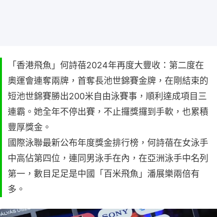
「香港飛魚」何詩蓓2024年再度大豐收：第二度在
奧運會連奪兩牌，首奪長池世錦賽金牌，在剛結束的
短池世錦賽勝出200米自由泳賽事，順利達成項目三
連霸。她全年不停出賽，不止攞獎攞到手軟，也累積
豐厚獎金。
國際泳聯最新公布年度獎金排行榜，何詩蓓在女泳手
中高佔第四位，連同男泳手在內，在亞洲泳手中名列
第一，數目足足是中國「百米飛魚」潘展樂兩倍有
多。