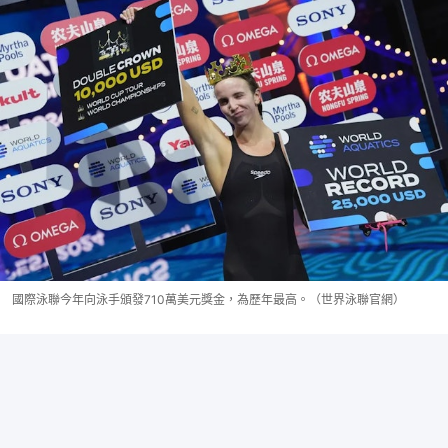
國際泳聯今年向泳手頒發710萬美元獎金，為歷年最高。（世界泳聯官網）