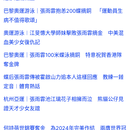
巴黎奧運游泳｜張雨霏抱恙200蝶摘銅 「運動員生
病不值得歌頌」
奧運游泳︱江旻憓大學師妹擊敗張雨霏摘金 中美混
血美少女復仇記
巴黎奧運｜張雨霏100米蝶泳摘銅 特意祝賀香港隊
奪金牌
蝶后張雨霏傳被霍啟山力追本人這樣回應 教練一錘
定音︱體育熱話
杭州亞運｜張雨霏池江璃花子相擁而泣 熊貓公仔見
證天才少女友誼
何詩蓓世錦賽奪金 為2024年完美作結 兩膺世界冠