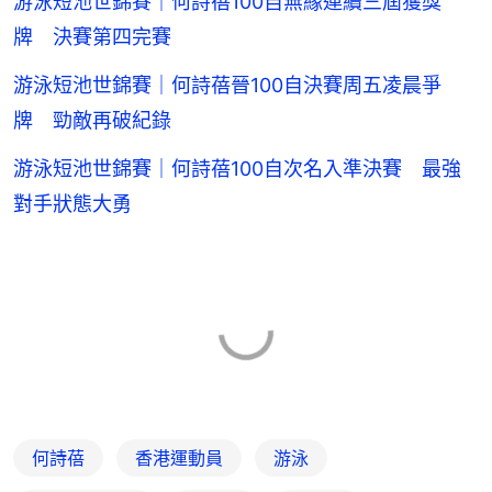
游泳短池世錦賽｜何詩蓓100自無緣連續三屆獲獎
牌 決賽第四完賽
游泳短池世錦賽｜何詩蓓晉100自決賽周五凌晨爭
牌 勁敵再破紀錄
游泳短池世錦賽｜何詩蓓100自次名入準決賽 最強
對手狀態大勇
何詩蓓
香港運動員
游泳