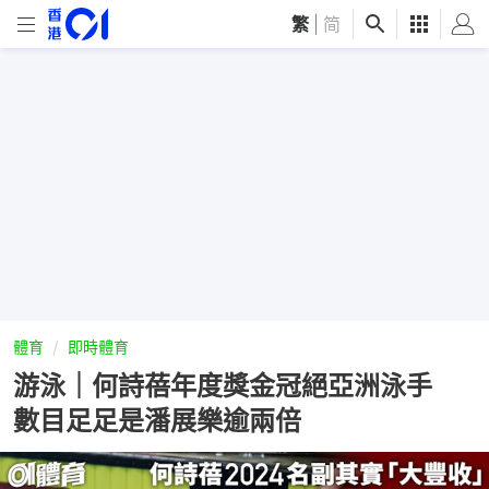
繁
|
简
體育
即時體育
游泳｜何詩蓓年度獎金冠絕亞洲泳手
數目足足是潘展樂逾兩倍