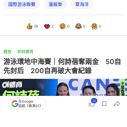
國際游泳聯賽
潘展樂
覃海洋
26
2
0
0
0
體育
即時體育
游泳環地中海賽｜何詩蓓奪兩金 50自
先封后 200自再破大會紀錄
28
在Google
追蹤《香港01》