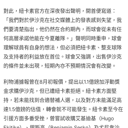
對此，紐卡素官方在深夜發出聲明，開首便寫道：
「我們對於伊沙克在社交媒體上的發表感到失望，我
們要清楚指出，他仍然在合約期內，而球會從未有任
何高層承諾他能在今夏離隊。」聲明同時重申，球會
理解球員有自身的想法，但必須把紐卡素、整支球隊
及支持者的利益放在首位。球會又強調，出售伊沙克
的條件並未出現，短期內亦不預期情況會有改變。
利物浦據報曾在8月初報價，提出以1.1億鎊加浮動獎
金求購伊沙克，但已遭紐卡素拒絕。紐卡素方面堅
持，若未能找到合適替補人選，以及對方未能滿足高
達1.5億鎊的估值，轉會就不可能發生。紐卡素至今在
引援方面多番受挫，曾嘗試收購艾基迪基（Hugo 
Ekitike）、錫斯高（Benjamin Sesko）及尤尼韋沙