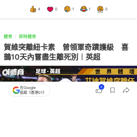
4
0
1
1
0
體育
即時體育
賀維突離紐卡素 曾領軍奇蹟護級 喜
鵲10天內嘗盡生離死別︱英超
6
在Google
追蹤《香港01》