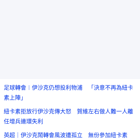
足球轉會︱伊沙克仍想投利物浦 「決意不再為紐卡
素上陣」
紐卡素拒放行伊沙克傳大怒 賀維左右做人難一人離
任增兵連環失利
英超｜伊沙克鬧轉會風波遭孤立 無份參加紐卡素