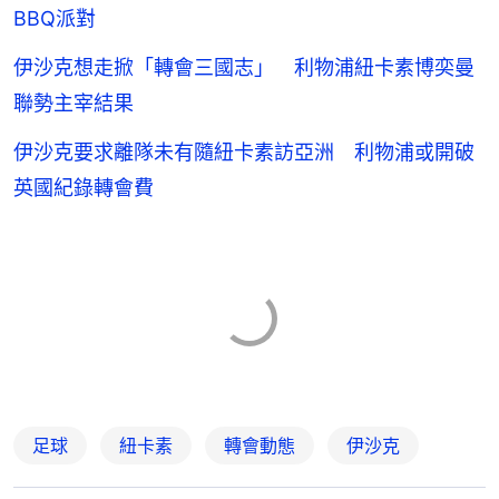
BBQ派對
伊沙克想走掀「轉會三國志」 利物浦紐卡素博奕曼
聯勢主宰結果
伊沙克要求離隊未有隨紐卡素訪亞洲 利物浦或開破
英國紀錄轉會費
足球
紐卡素
轉會動態
伊沙克