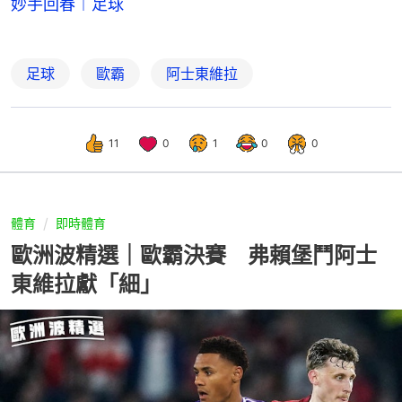
妙手回春︱足球
足球
歐霸
阿士東維拉
11
0
1
0
0
體育
即時體育
歐洲波精選｜歐霸決賽 弗賴堡鬥阿士
東維拉獻「細」