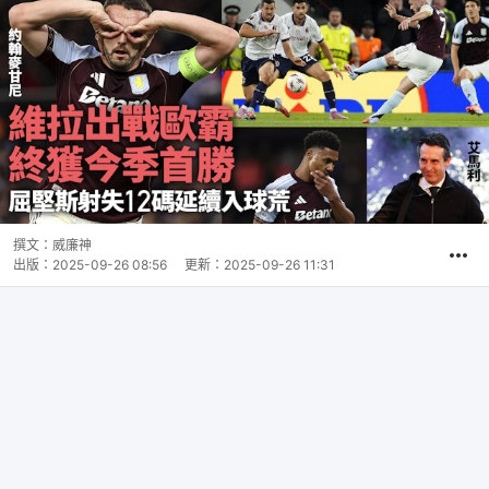
撰文：
威廉神
出版：
2025-09-26 08:56
更新：
2025-09-26 11:31