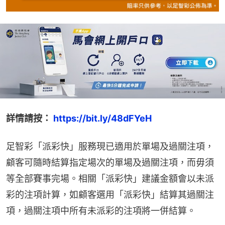
詳情請按：
 https://bit.ly/48dFYeH
足智彩「派彩快」服務現已適用於單場及過關注項，
顧客可隨時結算指定場次的單場及過關注項，而毋須
等全部賽事完場。相關「派彩快」建議金額會以未派
彩的注項計算，如顧客選用「派彩快」結算其過關注
項，過關注項中所有未派彩的注項將一併結算。