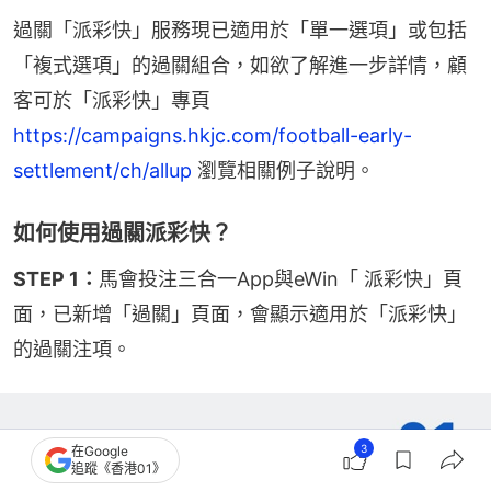
過關「派彩快」服務現已適用於「單一選項」或包括
「複式選項」的過關組合，如欲了解進一步詳情，顧
客可於「派彩快」專頁 
https://campaigns.hkjc.com/football-early-
settlement/ch/allup
 瀏覽相關例子說明。
如何使用過關派彩快？
STEP 1：
馬會投注三合一App與eWin「 派彩快」頁
面，已新增「過關」頁面，會顯示適用於「派彩快」
的過關注項。
3
在Google
追蹤《香港01》