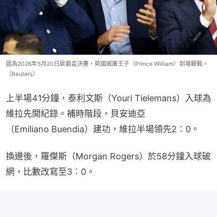
圖為2026年5月20日歐霸盃決賽，英國威廉王子（Prince William）到場觀戰。
（Reuters）
上半場41分鐘，泰利文斯（Youri Tielemans）入球為
維拉先開紀錄。補時階段，貝安迪亞
（Emiliano Buendia）建功，維拉半場領先2：0。
換邊後，羅傑斯（Morgan Rogers）於58分鐘入球破
網，比數改寫至3：0。