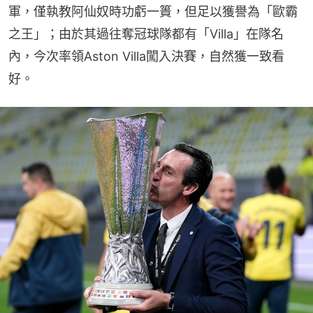
軍，僅執教阿仙奴時功虧一簣，但足以獲譽為「歐霸
之王」；由於其過往奪冠球隊都有「Villa」在隊名
內，今次率領Aston Villa闖入決賽，自然獲一致看
好。