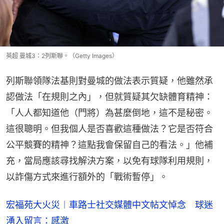
英超 曼城3：2列斯聯。（Getty Images）
列斯聯領隊法基則對曼城的做法表示質疑，他雖然承
認做法「在規則之內」，但就質疑其欠缺體育精神：
「人人都知道他（門將）為甚麼倒地，這不是秘密。
這很聰明。但我個人是否喜歡這種做法？它是否符合
公平競賽的精神？這點我會保留自己的看法。」他補
充，當局應該尋找解決方案，以免有球隊利用規則，
以詐傷方式來進行額外的「戰術暫停」。
宏福苑大火災︱車路士社交媒體中文帖文悼念 球迷
湧入留言：感激