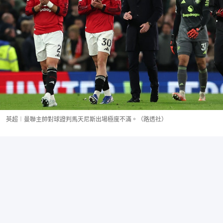
英超︱曼聯主帥對球證判馬天尼斯出場極度不滿。（路透社）