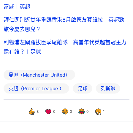
富咸︱英超
拜仁闊別近廿年重臨香港8月啟德友賽維拉 英超勁
旅今夏去哪兒？
利物浦左閘羅拔臣季尾離隊 高普年代英超首冠主力
還有誰？︱足球
曼聯（Manchester United）
英超（Premier League ）
足球
列斯聯
3
0
0
0
1