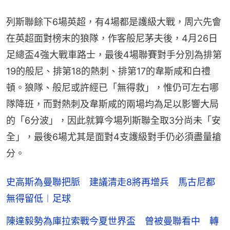
列斯聯餘下6場英超，有4場都是護級大戰，周六先會
在英超面對榜末的狼隊，作客般尼茅夫後，4月26日
足總盃4強大戰車路士，最後4場聯賽對手分別為排第
19的般尼、排第18的熱刺、排第17的韋斯咸和白禮
頓。狼隊、般尼或許經已「無得救」，惟仍可左右哪
隊降班，而對熱刺及韋斯咸的兩場均為足以影響大局
的「6分波」，因此就算今場列斯聯全取3分尚未「安
全」，最後6場尤其是面對4支護級對手仍必須盡量搶
分。
史高斯為曼聯把脈 建議清走8將再增兵 馬古尼都
無得留低︱足球
陳達毅勢為庫拉索戰今夏世界盃 曾被曼聯看中 轉