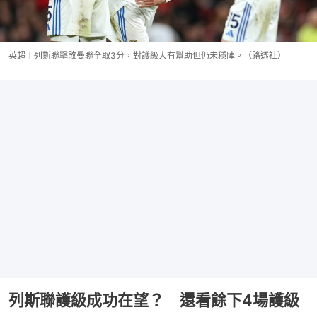
英超︱列斯聯擊敗曼聯全取3分，對護級大有幫助但仍未穩陣。（路透社）
列斯聯護級成功在望？ 還看餘下4場護級