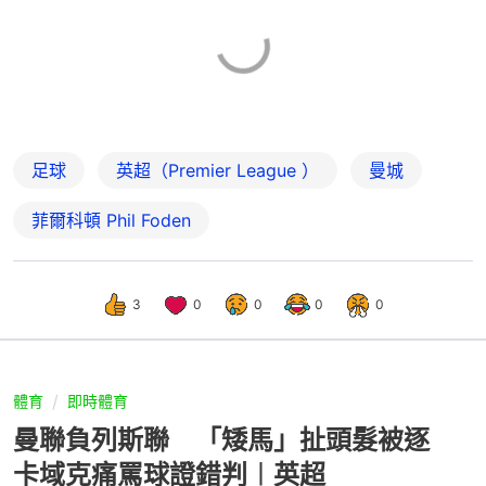
足球
英超（Premier League ）
曼城
菲爾科頓 Phil Foden
3
0
0
0
0
體育
即時體育
曼聯負列斯聯 「矮馬」扯頭髮被逐
卡域克痛罵球證錯判︱英超