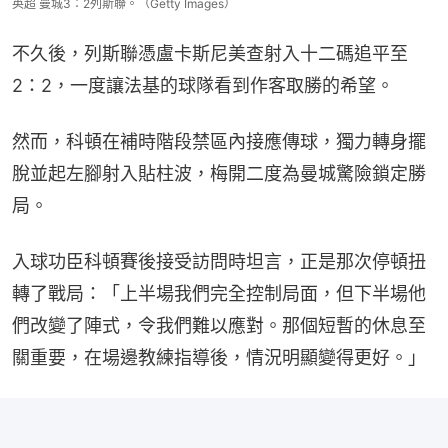
英超 曼城3：2列斯聯。（Getty Images）
不久後，列斯聯憑盧卡斯尼美查射入十二碼追平至
2：2，一度讓法基的球隊看到作客取勝的希望。
然而，科頓在補時階段禁區內接應傳球，獨力轉身擺
脫並起左腳射入貼柱波，梅開二度為曼城驚險鎖定勝
局。
入球功臣科頓賽後接受訪問時坦言，正是那次停頓扭
轉了戰局：「上半場我們完全控制局面，但下半場他
們改變了陣式，令我們難以應對。那個短暫的休息至
關重要，在場邊教練指導後，情況明顯變得更好。」