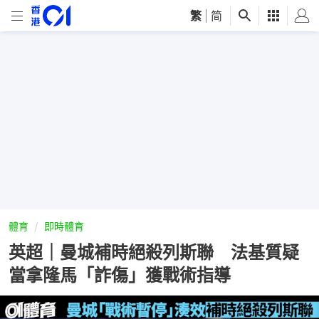
繁
|
简
體育
即時體育
英超｜曼城補時絕殺列斯聯 法基質疑
當拿隆馬「詐傷」獲戰術指導