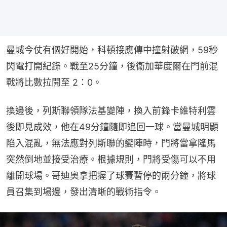
曼城今仗有個好開始，科頓接應傳中撞射破網，59秒
閃電打開紀錄。戰至25分鐘，後衞加華度爾在門前混
戰將比數拉開至 2：0。
換邊後，列斯聯領隊法基變陣，換入前鋒卡維特利雲
後即見成效，他在49分鐘隨即追回一球。當曼城明顯
陷入混亂，無法應對列斯聯的變陣時，門將當拿隆馬
突然倒地並接受治療。根據規則，門將受傷可以不用
離開球場。哥迪奧拿把握了球賽暫停的兩分鐘，將球
員召集到場邊，發出清晰的戰術指令。