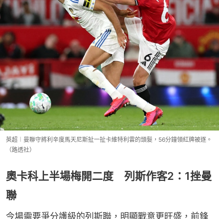
英超︱曼聯守將利辛度馬天尼斯扯一扯卡維特利雲的頭髮，56分鐘領紅牌被逐。
（路透社）
奧卡科上半場梅開二度 列斯作客2：1挫曼
聯
今場需要爭分護級的列斯聯，明顯戰意更旺盛，前鋒