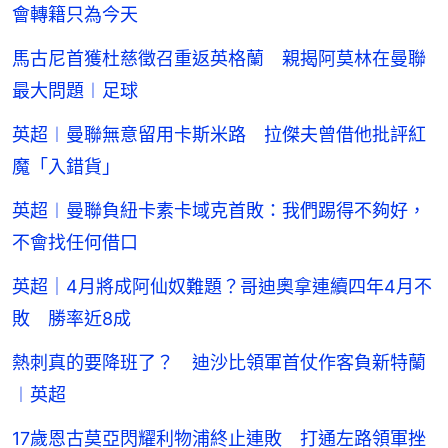
會轉籍只為今天
馬古尼首獲杜慈徵召重返英格蘭 親揭阿莫林在曼聯
最大問題︱足球
英超︱曼聯無意留用卡斯米路 拉傑夫曾借他批評紅
魔「入錯貨」
英超︱曼聯負紐卡素卡域克首敗：我們踢得不夠好，
不會找任何借口
英超｜4月將成阿仙奴難題？哥迪奧拿連續四年4月不
敗 勝率近8成
熱刺真的要降班了？ 迪沙比領軍首仗作客負新特蘭
︱英超
17歲恩古莫亞閃耀利物浦終止連敗 打通左路領軍挫