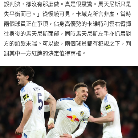
誤判決，卻沒有那麼做。真是很震驚。馬天尼斯只是
失平衡而已。」從慢鏡可見，卡域克所言非虛，當時
兩個球員正在爭頂，佔身高優勢的卡維特利雲右臂揮
往身後的馬天尼斯面部，同時馬天尼斯左手亦抓着對
方的頭髮末端。可以說，兩個球員都有犯規之下，判
罰其中一方紅牌的決定值得商榷。