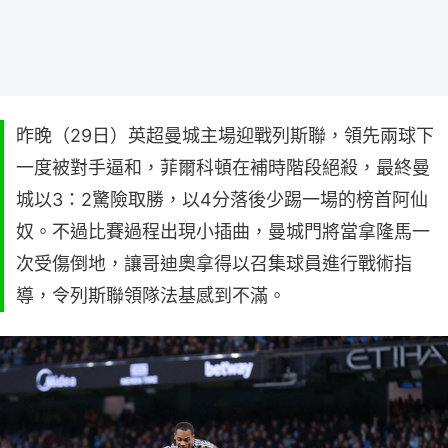
昨晚（29日）英超曼城主場迎戰列斯聯，領先兩球下
一度被對手逼和，菲爾科頓在補時階段絕殺，最終曼
城以3：2驚險取勝，以4分落後少踢一場的榜首阿仙
奴。不過比賽過程出現小插曲，曼城門將當拿隆馬一
次受傷倒地，讓哥迪奧拿得以召集球員進行戰術指
導，令列斯聯領隊法基感到不滿。