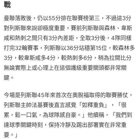
戰
曼聯落敗後，仍以55分排在聯賽榜第三，不過這3分
對列斯聯來說卻極度重要。賽前列斯聯與森林、韋斯
咸和熱刺之間只有3分內差距，全取3分後，4隊同樣
打完32輪賽事，列斯聯以36分站穩第15位，較森林多
3分，較韋斯咸多4分，較熱刺多6分，稍為拉開比分
無論實際上或心理上在這個護級重要關頭都非常關
鍵。
今場是列斯聯45年來首次在奧脫福取得的聯賽勝仗，
列斯聯主帥法基賽後直言感覺「如釋重負」，「很
累，鬆一口氣，為球隊感自豪。」他續稱，「我們到
達球季關鍵時刻，保持冷靜及踢出部署實在非常重
要。」