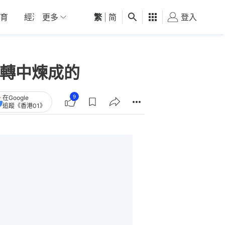
育
經濟
更多
01深圳
繁
觀點
|
简
健康
好食玩飛
登入
女
兜轉中煉成的
9
在Google
追蹤《香港01》