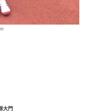
供）
隊大門