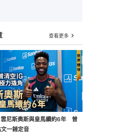
章
查看更多
｜雲尼斯奧斯與皇馬續約6年 曾
貼文一錘定音