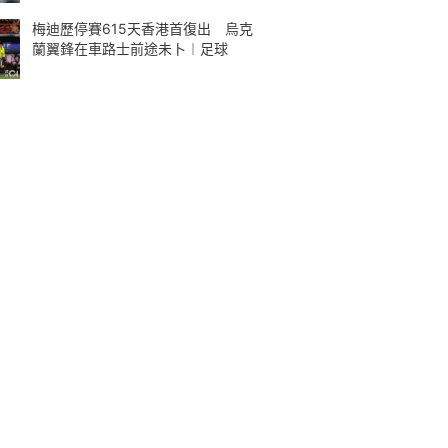
梅迪歷停賽615天香港首復出 烏克
蘭翼鋒在車路士前途未卜︱足球