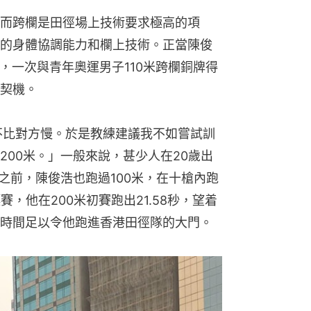
而跨欄是田徑場上技術要求極高的項
的身體協調能力和欄上技術。正當陳俊
惘，一次與青年奧運男子110米跨欄銅牌得
契機。
不比對方慢。於是教練建議我不如嘗試訓
200米。」一般來說，甚少人在20歲出
之前，陳俊浩也跑過100米，在十槍內跑
標賽，他在200米初賽跑出21.58秒，望着
時間足以令他跑進香港田徑隊的大門。