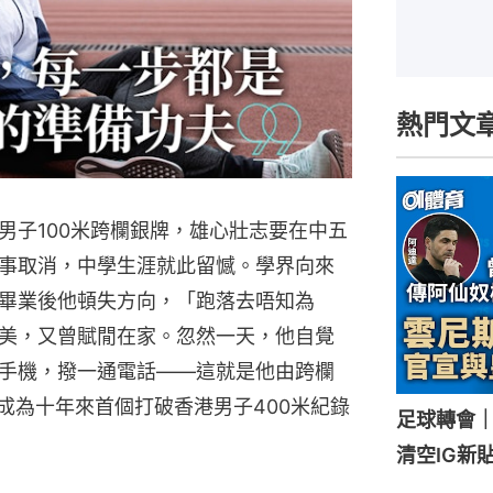
熱門文
男子100米跨欄銀牌，雄心壯志要在中五
事取消，中學生涯就此留憾。學界向來
畢業後他頓失方向，「跑落去唔知為
美，又曾賦閒在家。忽然一天，他自覺
手機，撥一通電話——這就是他由跨欄
成為十年來首個打破香港男子400米紀錄
足球轉會
清空IG新