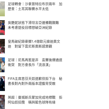
足球轉會｜沙拿簽特拉布宗兩年 加
歷查：土耳其聯賽水平太低
吳艷妮狀態下滑坦言亞運備戰艱難
未考慮退役目標想破亞洲紀錄
皇馬破紀錄豪擲1.4億歐元搶迪奧文
迪 對留下雲尼斯奧斯感樂觀
足球｜尼馬再惹是非 盃賽後爆通道
衝突 對方會長斥「流浪漢」
FIFA主席恩芬天奴道歉但拒下台 秘
書長對內對外兩版本證腹背受敵
英超｜曼城新兵蒙加完成地標戰 拒
阿仙奴招攬 稱與藍色球隊有緣