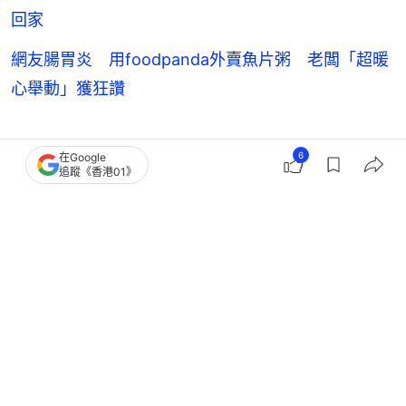
回家
網友腸胃炎 用foodpanda外賣魚片粥 老闆「超暖
心舉動」獲狂讚
延伸閱讀：
6
在Google
追蹤《香港01》
姐妹聚餐硬要帶男友！她怒嗆1句獲5萬網友共鳴：超
白目
「我錄取義大利學校了」父母竟回怎不是台積電 他
嘆：一句祝福怎麼那麼難
【本文獲
「聯合新聞網」
授權轉載。】