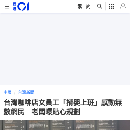
繁
|
简
中國
台灣新聞
台灣咖啡店女員工「揹嬰上班」感動無
數網民 老闆曝貼心規劃