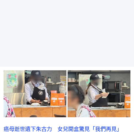
癌母逝世遺下朱古力 女兒開盒驚見「我們再見」