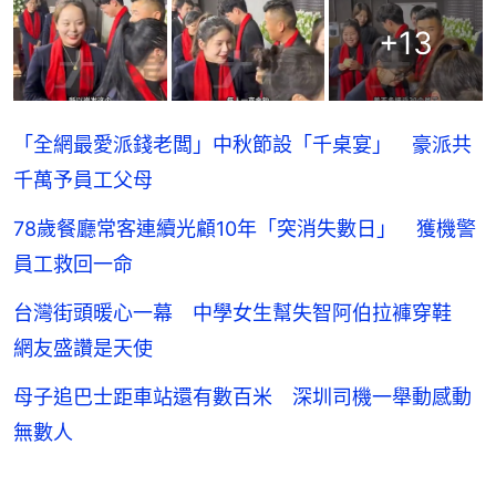
+
13
「全網最愛派錢老闆」中秋節設「千桌宴」 豪派共
千萬予員工父母
78歲餐廳常客連續光顧10年「突消失數日」 獲機警
員工救回一命
台灣街頭暖心一幕 中學女生幫失智阿伯拉褲穿鞋
網友盛讚是天使
母子追巴士距車站還有數百米 深圳司機一舉動感動
無數人