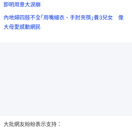
即明用意大淚崩
內地婦四肢不全｢用嘴縫衣、手肘夾筷｣養3兒女 偉
大母愛感動網民
大批網友紛紛表示支持：