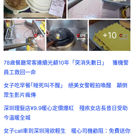
+
10
78歲餐廳常客連續光顧10年「突消失數日」 獲機警
員工救回一命
女子吃早餐｢睡死叫不醒｣ 絕美女警輕拍喚醒 顛倒
眾生影片瘋傳
深圳理髮店¥9.9暖心定價爆紅 殘疾女店長昔日受助
今溫暖全城
女子call車到深圳灣欲輕生 暖心司機勸阻：免費送你