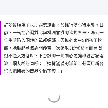
許多餐廳為了扶助弱勢族群，會推行愛心待用餐。日
前，一輛在台灣雙北與桃園擺攤的流動餐車，遇到一
位生活陷入困境的單親媽媽，因擔心家中3個孩子挨
餓，她鼓起勇氣詢問能否一次領取3份餐點。而老闆
娘不僅大方答應，下意識的一句關心更讓母親當場落
淚。網友紛紛直呼：「這攤滿滿的洋蔥，必須用新台
幣去把闆娘的商品全數下架！」