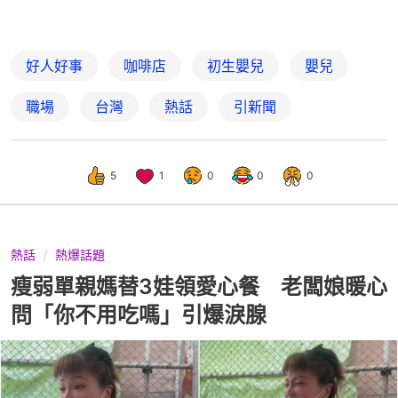
好人好事
咖啡店
初生嬰兒
嬰兒
職場
台灣
熱話
引新聞
5
1
0
0
0
熱話
熱爆話題
瘦弱單親媽替3娃領愛心餐 老闆娘暖心
問「你不用吃嗎」引爆淚腺