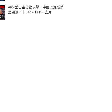
AI模型自主發動攻擊：中國開源勝美
國閉源？｜Jack Talk・去片
:04