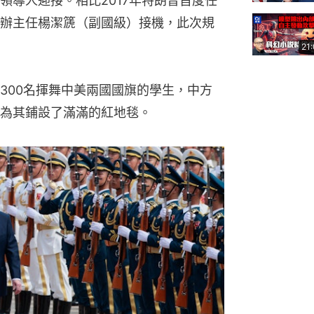
領導人迎接。相比2017年特朗普首度任
辦主任楊潔篪（副國級）接機，此次規
21
300名揮舞中美兩國國旗的學生，中方
為其鋪設了滿滿的紅地毯。