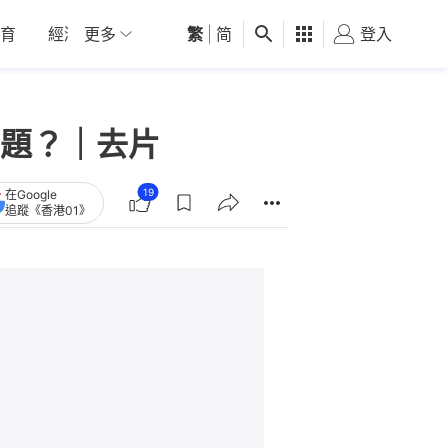
育
經濟
更多
01深圳
繁
觀點
|
简
健康
好食玩飛
登入
女
題？｜去片
19
在Google
追蹤《香港01》