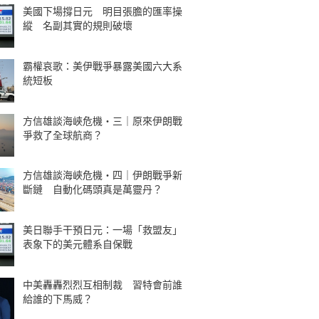
美國下場撐日元 明目張膽的匯率操
縱 名副其實的規則破壞
霸權哀歌：美伊戰爭暴露美國六大系
統短板
方信雄談海峽危機・三｜原來伊朗戰
爭救了全球航商？
方信雄談海峽危機・四｜伊朗戰爭新
斷鏈 自動化碼頭真是萬靈丹？
美日聯手干預日元：一場「救盟友」
表象下的美元體系自保戰
中美轟轟烈烈互相制裁 習特會前誰
給誰的下馬威？