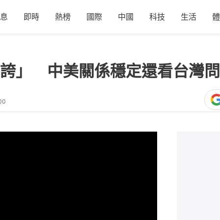
息
即時
熱榜
國際
中國
科技
生活
體
誇」 中美關係穩定還看台灣問
00