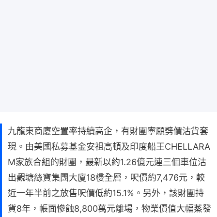
九龍東商廈空置率持續高企，有財團寧願劈價沽貨套
現。由美國私募基金安祖高頓及印度船王CHELLARA
M家族合組的財團，最新以約1.26億元連三個車位沽
出觀塘絲寶集團大廈18樓全層，呎價約7,476元，較
近一年半前之放售呎價低約15.1%。另外，該財團持
貨8年，帳面慘蝕8,800萬元離場，物業價值大幅蒸發