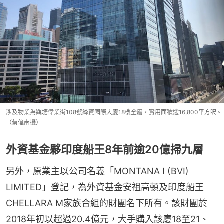
涉及物業為觀塘偉業街108號絲寶國際大廈18樓全層，實用面積逾16,800平方呎。
（蔡偉南攝）
外資基金夥印度船王8年前逾20億掃九層
另外，原業主以公司名義「MONTANA I (BVI) 
LIMITED」登記，為外資基金安祖高頓及印度船王
CHELLARA M家族合組的財團名下所有。該財團於
2018年初以超過20.4億元，大手購入該廈18至21、