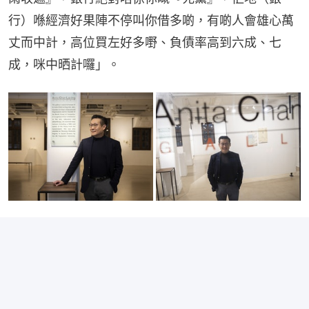
行）喺經濟好果陣不停叫你借多啲，有啲人會雄心萬
丈而中計，高位買左好多嘢、負債率高到六成、七
成，咪中晒計囉」。