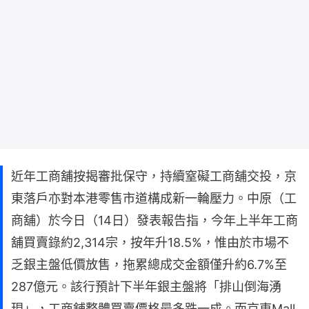
近年工商舖按揭審批保守，持續窒礙工商舖交投，京
東落戶亦對本港零售市道構成新一輪壓力。中原（工
商舖）於今日（14日）發表報告指，今年上半年工商
舖買賣錄約2,314宗，按年升18.5%，惟由於市場不
乏銀主盤低價放售，拖累總成交金額僅升約6.7%至
287億元。該行預計下半年銀主盤將「排山倒海湧
現」，工商舖整體買賣價格最多跌一成。而京東Mall