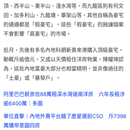
頂、西半山、東半山、淺水灣等，而九龍區則有何文
田、加多利山、九龍塘、畢架山等，其他自稱為豪宅
的通通都是「假豪宅」。這些「假豪宅」的蝕讓個案
不會影響「真豪宅」的市場。
近月，先後有多名內地科網新貴來港購入頂級豪宅，
動輒斥逾億元，又或以天價租住洋房物業。陳耀璋認
為，這批內地富豪大部分也相當精明，並非像過往的
「土豪」或「暴發戶」。
阿里巴巴蔡崇信88萬租深水灣道兩洋房 六年長租涉
逾6400萬｜多圖
單位直撃｜內地外賣平台餓了麼星選前CSO 斥7398
萬購帝景園四房