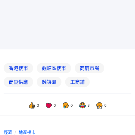
香港樓市
觀塘區樓市
商廈市場
商廈供應
蝕讓盤
工商舖
3
0
0
3
0
經濟
地產樓市