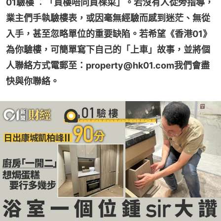
01驗樓 ︰「買樓唔同買棵菜」。若沒有人從旁指導，
業主們手執驗樓表，或因毫無經驗而感到迷茫、無從
入手，甚至忽略單位的重要缺陷。若希望《香港01》
為你驗樓，可簡單寫下自己的「上車」故事，並將個
人聯絡方式電郵至：property@hk01.com我們會盡
快與你聯絡。