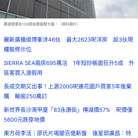
觀塘偉業街108號絲寶國際大廈。（資料圖片）
麗新廣播道博峯涉46伙 最大2623呎洋房 設3伙現
樓裝修示位
SIERRA SEA兩房695萬沽 1年短炒帳面狂升5成 外
區客買入渡假用
長成交期又出事！上源2000呎連花園戶買家5年後棄
購 輸逾250萬訂
新世界長沙灣甲廈「83永康街」傳減價57% 呎價僅
5600元跌穿地價
東方荷李活｜邵氏片場變百億新盤 復星郭廣昌：特