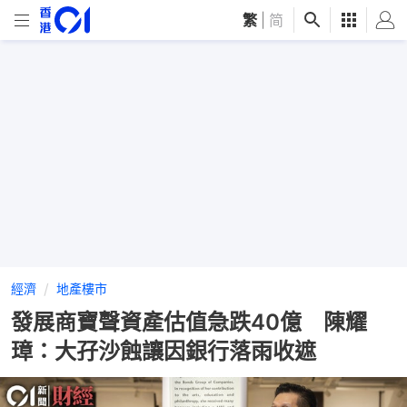
繁
|
简
經濟
地產樓市
發展商寶聲資產估值急跌40億 陳耀
璋：大孖沙蝕讓因銀行落雨收遮