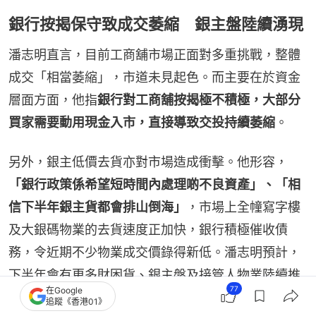
銀行按揭保守致成交萎縮 銀主盤陸續湧現
潘志明直言，目前工商舖市場正面對多重挑戰，整體
成交「相當萎縮」，市道未見起色。而主要在於資金
層面方面，他指
銀行對工商舖按揭極不積極，大部分
買家需要動用現金入市，直接導致交投持續萎縮
。
另外，銀主低價去貨亦對市場造成衝擊。他形容，
「銀行政策係希望短時間內處理啲不良資產」、「相
信下半年銀主貨都會排山倒海」
，市場上全幢寫字樓
及大銀碼物業的去貨速度正加快，銀行積極催收債
務，令近期不少物業成交價錄得新低。潘志明預計，
下半年會有更多財困貨、銀主盤及接管人物業陸續推
77
在Google
出市場，當中亦不乏大家族的工商舖物業及發展商持
追蹤《香港01》