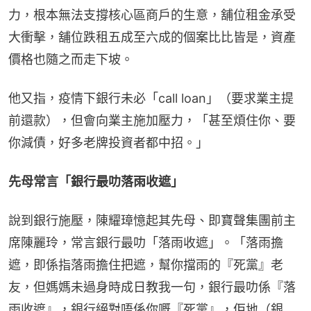
力，根本無法支撐核心區商戶的生意，舖位租金承受
大衝擊，舖位跌租五成至六成的個案比比皆是，資產
價格也隨之而走下坡。
他又指，疫情下銀行未必「call loan」（要求業主提
前還款），但會向業主施加壓力，「甚至煩住你、要
你減債，好多老牌投資者都中招。」
先母常言「銀行最叻落雨收遮」
說到銀行施壓，陳耀璋憶起其先母、即寶聲集團前主
席陳麗玲，常言銀行最叻「落雨收遮」。「落雨擔
遮，即係指落雨擔住把遮，幫你擋雨的『死黨』老
友，但媽媽未過身時成日教我一句，銀行最叻係『落
雨收遮』，銀行絕對唔係你嘅『死黨』，佢地（銀