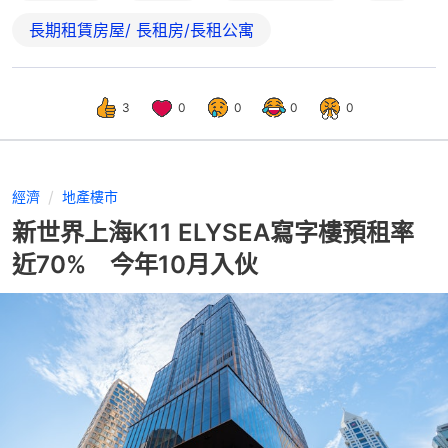
長期租賃房屋/ 長租房/長租公寓
3
0
0
0
0
經濟
地產樓市
新世界上海K11 ELYSEA寫字樓預租率
近70% 今年10月入伙