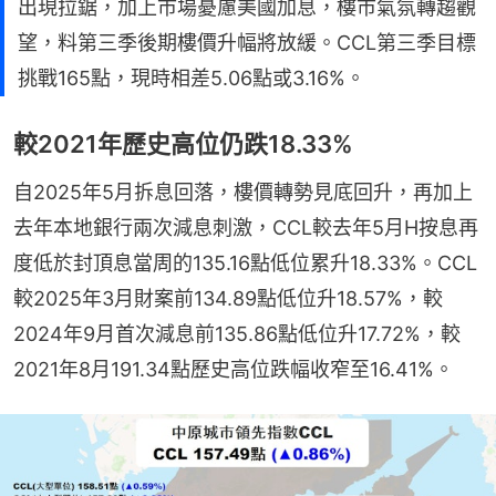
出現拉鋸，加上市場憂慮美國加息，樓市氣氛轉趨觀
望，料第三季後期樓價升幅將放緩。CCL第三季目標
挑戰165點，現時相差5.06點或3.16%。
較2021年歷史高位仍跌18.33%
自2025年5月拆息回落，樓價轉勢見底回升，再加上
去年本地銀行兩次減息刺激，CCL較去年5月H按息再
度低於封頂息當周的135.16點低位累升18.33%。CCL
較2025年3月財案前134.89點低位升18.57%，較
2024年9月首次減息前135.86點低位升17.72%，較
2021年8月191.34點歷史高位跌幅收窄至16.41%。