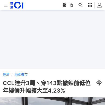
繁
|
简
經濟
地產樓市
CCL連升3周、穿143點撤辣前低位 今
年樓價升幅擴大至4.23%