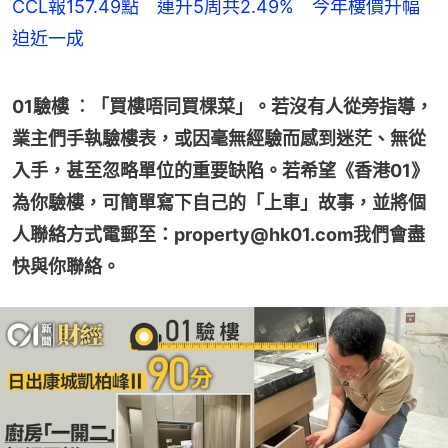
CCL報157.49點 連升5周共2.49% 今年樓價升幅
迫近一成
01驗樓 ︰「買樓唔同買棵菜」。若沒有人從旁指導，
業主們手執驗樓表，或因毫無經驗而感到迷茫、無從
入手，甚至忽略單位的重要缺陷。若希望《香港01》
為你驗樓，可簡單寫下自己的「上車」故事，並將個
人聯絡方式電郵至：property@hk01.com我們會盡
快與你聯絡。