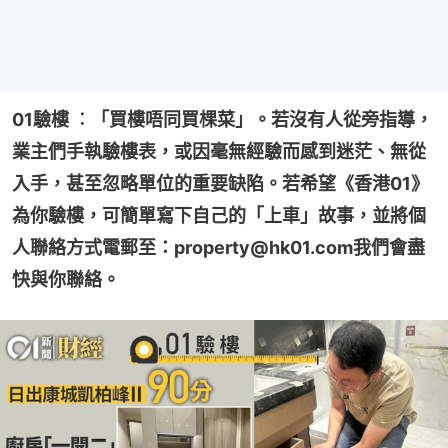
01驗樓 ︰「買樓唔同買棵菜」。若沒有人從旁指導，
業主們手執驗樓表，或因毫無經驗而感到迷茫、無從
入手，甚至忽略單位的重要缺陷。若希望《香港01》
為你驗樓，可簡單寫下自己的「上車」故事，並將個
人聯絡方式電郵至：property@hk01.com我們會盡
快與你聯絡。