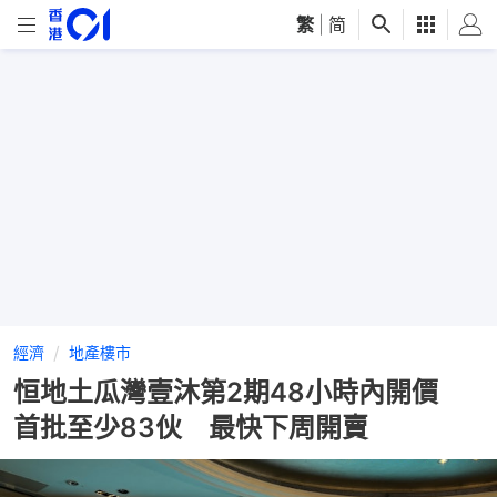
繁
|
简
經濟
地產樓市
恒地土瓜灣壹沐第2期48小時內開價
首批至少83伙 最快下周開賣