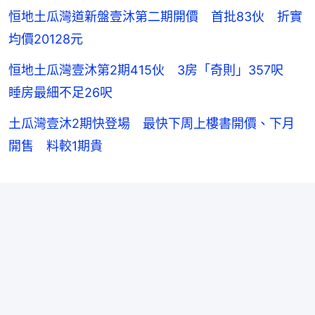
恒地土瓜灣道新盤壹沐第二期開價 首批83伙 折實
均價20128元
恒地土瓜灣壹沐第2期415伙 3房「奇則」357呎
睡房最細不足26呎
土瓜灣壹沐2期快登場 最快下周上樓書開價、下月
開售 料較1期貴