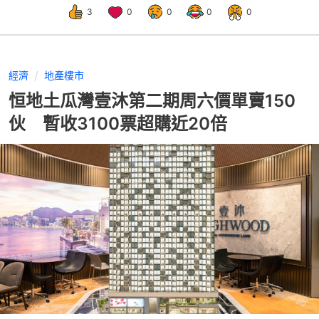
3
0
0
0
0
經濟
地產樓市
恒地土瓜灣壹沐第二期周六價單賣150
伙 暫收3100票超購近20倍