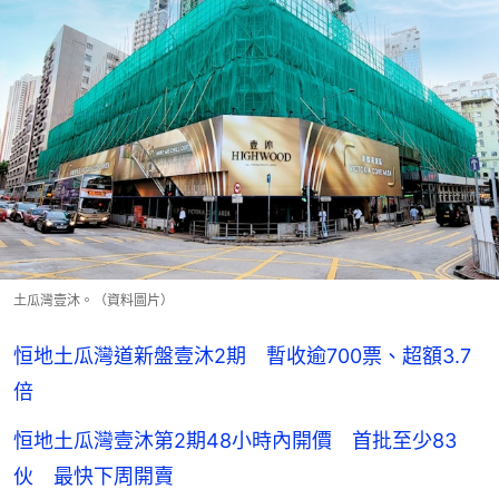
土瓜灣壹沐。（資料圖片）
恒地土瓜灣道新盤壹沐2期 暫收逾700票、超額3.7
倍
恒地土瓜灣壹沐第2期48小時內開價 首批至少83
伙 最快下周開賣