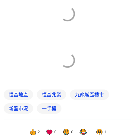
恒基地產
恒基兆業
九龍城區樓市
新盤市況
一手樓
2
0
0
1
1