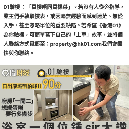
01驗樓 ︰「買樓唔同買棵菜」。若沒有人從旁指導，
業主們手執驗樓表，或因毫無經驗而感到迷茫、無從
入手，甚至忽略單位的重要缺陷。若希望《香港01》
為你驗樓，可簡單寫下自己的「上車」故事，並將個
人聯絡方式電郵至：property@hk01.com我們會盡
快與你聯絡。