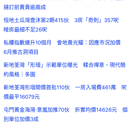
撻訂前賣貴逾兩成
恒地土瓜灣壹沐第2期415伙 3房「奇則」357呎
睡房最細不足26呎
私樓指數連升10個月 會地黃光耀：因應市況加價
6月推古洞項目
新地荃灣「形瑨」示範單位曝光 糅合禪意、現代簡
約風格｜多圖
新地荃灣形瑨開價首批110伙 一房入場費461萬 呎
價最平16079元
屯門黃金海灣·意嵐加推70伙 折實均價14626元 個
別單位加價3成