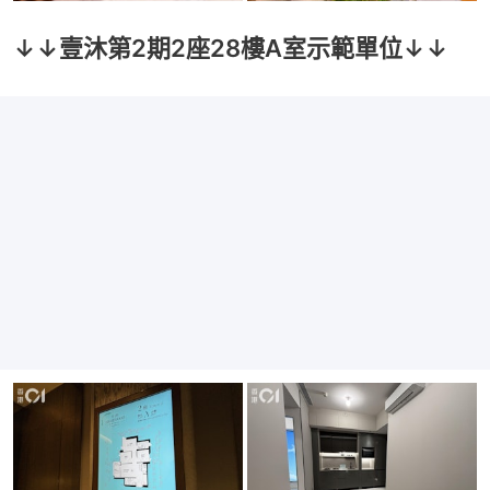
↓↓壹沐第2期2座28樓A室示範單位↓↓