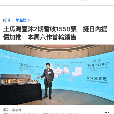
經濟
地產樓市
土瓜灣壹沐2期暫收1550票 擬日內提
價加推 本周六作首輪銷售
撰文：
李煥好