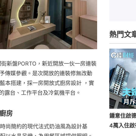
熱門文
瀾街新盤PORTO，新近開放一伙一房連裝
予傳媒參觀。是次開放的連裝修無改動
室為藍本搭建，採一房開放式廚房設計 ，實
呎的露台、工作平台及冷氣機平台。
廚房
鍾意住啟
4萬入住啟
時尚簡約的現代法式奶油風為設計基