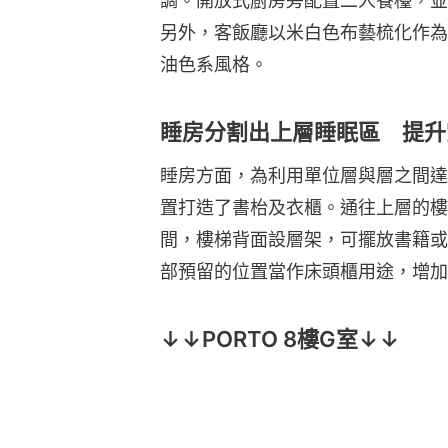
調。開放式廚房旁配置二人餐檯，並
另外，客飯廳以米白色布藝梳化作為
油色系風格。
睡房分割出上層睡眠區 提升
睡房方面，為利用單位層與層之間達3
置打造了書枱及衣櫃。通往上層的樓
間，樓梯背面設層架，可擺放書籍或
部預留的位置當作床頭櫃用途，增加
↓↓PORTO 8樓G室↓↓