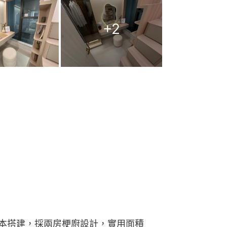
+
2
本搭建，採兩房梗廚設計，實用面積 