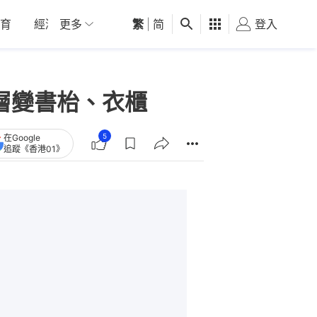
育
經濟
更多
01深圳
繁
觀點
|
简
健康
好食玩飛
登入
女
層變書枱、衣櫃
5
在Google
追蹤《香港01》