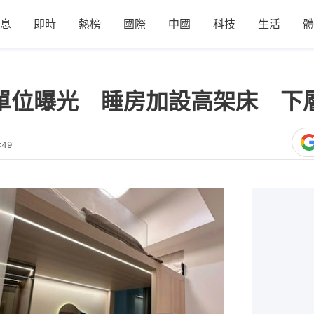
息
即時
熱榜
國際
中國
科技
生活
體
範單位曝光 睡房加設高架床 下
:49