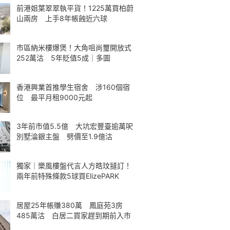
前港姐葉翠翠執平貨！1225萬買柏蔚
山兩房 上手8年帳蝕近六球
市區納米樓爆煲！大角咀尚璽開放式
252萬沽 5年貶值5成｜多圖
香港興業首推學生宿舍 涉160個宿
位 最平月租9000元起
3年前市值5.5億 大坑宏豐臺逾萬呎
別墅淪銀主盤 劈價至1.9億沽
獨家｜樂風樓盤代言人方皓玟撻訂！
兩年前特殊條款5球買ElizePARK
居屋25年帳賺380萬 鳳庭苑3房
485萬沽 白居二買家趕到期前入市