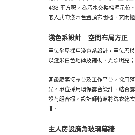
438 平方呎，為清水交樓標準示
嵌入式的淺木色置頂玄關櫃，玄關櫃
淺色系設計 空間布局方正
單位全屋採用淺色系設計，單位層與
以淺米白色地磚及鋪砌，光照明亮；客
客飯廳連接露台及工作平台，採用落
光。單位採用環保露台設計，結合露
設有組合櫃，設計師特意將洗衣乾衣
間。
主人房設廣角玻璃幕牆