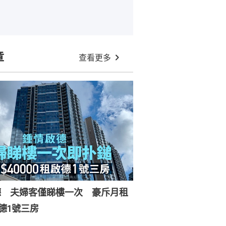
章
查看更多
德 夫婦客僅睇樓一次 豪斥月租
德1號三房