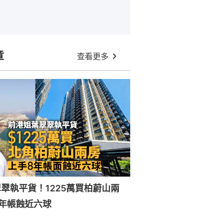
章
查看更多
翠執平貨！1225萬買柏蔚山兩
年帳蝕近六球