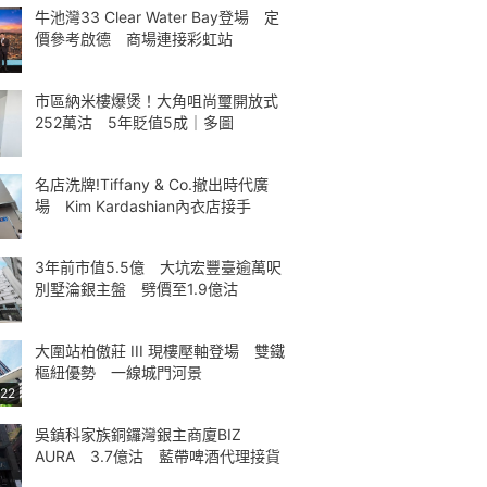
牛池灣33 Clear Water Bay登場 定
價參考啟德 商場連接彩虹站
市區納米樓爆煲！大角咀尚璽開放式
252萬沽 5年貶值5成｜多圖
名店洗牌!Tiffany & Co.撤出時代廣
場 Kim Kardashian內衣店接手
3年前市值5.5億 大坑宏豐臺逾萬呎
別墅淪銀主盤 劈價至1.9億沽
大圍站柏傲莊 III 現樓壓軸登場 雙鐵
樞紐優勢 一線城門河景
:22
吳鎮科家族銅鑼灣銀主商廈BIZ
AURA 3.7億沽 藍帶啤酒代理接貨