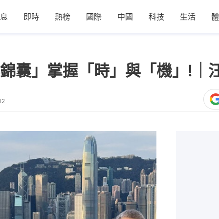
息
即時
熱榜
國際
中國
科技
生活
體
錦囊」掌握「時」與「機」!｜
12