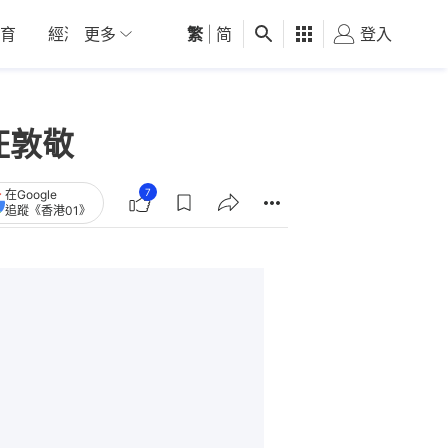
育
經濟
更多
01深圳
繁
觀點
|
简
健康
好食玩飛
登入
女
汪敦敬
7
在Google
追蹤《香港01》