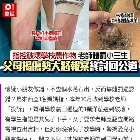
懷疑小朋友做錯，不查個水落石出，反而靠體罰逼認
錯？馬來西亞1名媽媽指，本年10月收到學校老師
「投訴」，聲稱學校農田種植的1顆洋葱遭到破壞，
有學生指證是其兒子下手。女子要求老師應翻查閉路
電視查出實相，但她傍晚接兒子放學時，驚揭愛兒小
腿有傷痕，一問之下兒子才說被老師帶到同學面前，