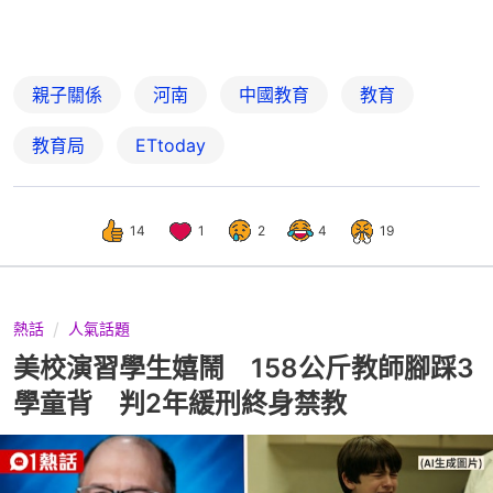
親子關係
河南
中國教育
教育
教育局
ETtoday
14
1
2
4
19
熱話
人氣話題
美校演習學生嬉鬧 158公斤教師腳踩3
學童背 判2年緩刑終身禁教