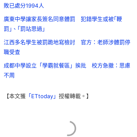
敗已處分1994人
廣東中學讓家長簽名同意體罰 犯錯學生或被｢鞭
罰｣、｢罰站思過｣
江西多名學生被罰跪地寫檢討 官方：老師涉體罰停
職受查
成都中學設立「學霸就餐區」挨批 校方急撤：思慮
不周
【本文獲
「ETtoday」
授權轉載。】