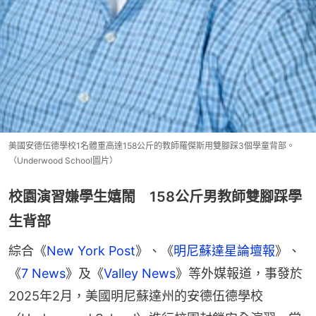
美國安德伍德學校1名體重高達158公斤的教師羅傑斯用雙腳踩3個學童背部。
（Underwood School圖片）
校園演習嫌學生嬉鬧 158公斤男教師雙腳踩學
生背部
綜合《
New York Post
》、《
明尼蘇達星論壇報
》、
《
7 News
》及《
Valley News
》等外媒報道，事發於
2025年2月，美國明尼蘇達州的安德伍德學校