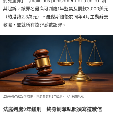
罰兒童罪」（malicious punishment of a child）將
其起訴，該罪名最高可判處1年監禁及罰款3,000美元
（約港幣2.3萬元）。羅傑斯隨後於同年4月主動辭去
教職，並就所有控罪悉數認罪。
法庭採取暫緩定罪機制，判處羅傑斯2年緩刑。（AI生成圖片）
法庭判處2年緩刑 終身剝奪執照須寫道歉信