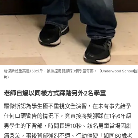
羅傑斯體重高達158公斤，被指控用雙腳踩3個學童背部。（Underwood School圖
片）
老師自爆以同樣方式踩踏另外2名學童
羅傑斯認為學生極不重視安全演習，在未有事先給予
任何口頭警告的情況下，竟直接將雙腳踩在1名6年級
男學生的下背部，時間長達10秒。該名男童當場因劇
痛哭泣，事後背部強烈不適、行動僵硬「如同80歲老