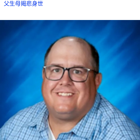
父生母揭悲身世