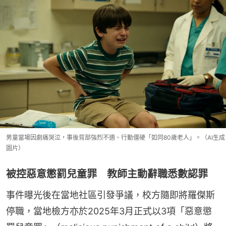
男童當場因劇痛哭泣，事後背部強烈不適、行動僵硬「如同80歲老人」。（AI生成
圖片）
被控惡意懲罰兒童罪 教師主動辭職悉數認罪
事件曝光後在當地社區引發爭議，校方隨即將羅傑斯
停職，當地檢方亦於2025年3月正式以3項「惡意懲