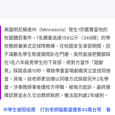
美國明尼蘇達州（Minnesota）發生1宗震驚當地的
校園體罰事件。1名體重高達158公斤（348磅）的學
校教師兼美式足球隊教練，在校園安全演習期間，因
不滿數名學生態度嬉鬧趴在門邊，竟然直接把雙腳踩
在1名六年級男學生的下背部，將對方當作「踏腳
凳」踩踏長達10秒，導致學童當場劇痛哭泣並送院檢
查。其後，該老師更自爆以同樣方式踩踏另外2名學
童。涉事教師事後遭校方停職、被檢方起訴，最終選
擇認罪並永久交出教師執照，獲法庭判處2年緩刑。
中學生被阻吸煙 打到老師腦震盪遭索40萬台幣 養