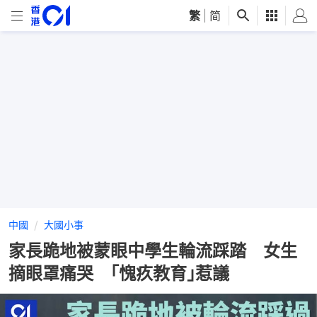
繁
|
简
中國
大國小事
家長跪地被蒙眼中學生輪流踩踏 女生
摘眼罩痛哭 ｢愧疚教育｣惹議