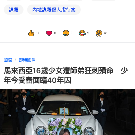
謀殺
內地謀殺傷人虐待案
11
0
1
5
41
國際
即時國際
馬來西亞16歲少女遭師弟狂刺殞命 少
年今受審面臨40年囚