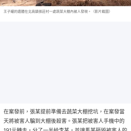
王子耀的遺體在北高鎮張莊村一處蔬菜大棚內被人發現。（影片截圖）
在案發前，張某提前準備去蔬菜大棚挖坑，在案發當
天將被害人騙到大棚後殺害。張某把被害人手機中的
191元轉走，分了一半給李某，並讓馬某砸毀被害人的