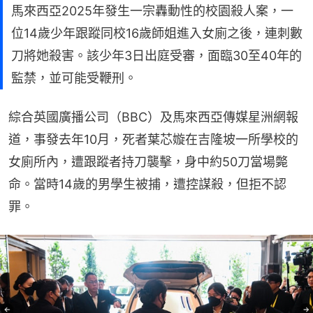
馬來西亞2025年發生一宗轟動性的校園殺人案，一
位14歲少年跟蹤同校16歲師姐進入女廁之後，連刺數
刀將她殺害。該少年3日出庭受審，面臨30至40年的
監禁，並可能受鞭刑。
綜合英國廣播公司（BBC）及馬來西亞傳媒星洲網報
道，事發去年10月，死者葉芯嫙在吉隆坡一所學校的
女廁所內，遭跟蹤者持刀襲擊，身中約50刀當場斃
命。當時14歲的男學生被捕，遭控謀殺，但拒不認
罪。