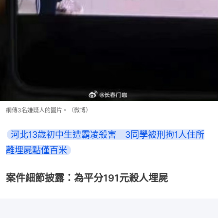
網傳3名嫌疑人的圖片。（微博）
河北13歲初中生遭霸凌殺害　3同學被刑拘1人住所
離埋屍點僅百米
案件細節披露：為平分191元殺人埋屍