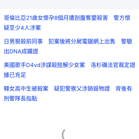
哥倫比亞21歲女懷孕8個月遭剖腹奪嬰殺害 警方懷
疑至少4人涉案
日男狠殺前同事 犯案後將分屍電鋸網上出售 警驗
出DNA成鐵證
美國歌手D4vd涉謀殺肢解少女案 洛杉磯法官裁定證
據已充足
韓女高中生被殺案 疑犯警察父涉銷毀物證 背後有
刑警隊長指點