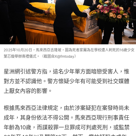
2025年10月20日，馬來西亞吉隆坡，圖為死者家屬為在學校遭人刺死的16歲少女
葉芯嫙舉辦喪禮儀式。（截圖自X@fmtoday）
星洲網引述警方指，這名少年單方面暗戀受害人，惟
對方並不認識他。警方懷疑少年有可能受到社交媒體
上厭女內容的影響。
根據馬來西亞法律規定，由於涉案疑犯在案發時尚未
成年，其身份依法不得公開。馬來西亞現行刑事責任
年齡為10歲，而謀殺罪一旦罪成可判處死刑，或監禁