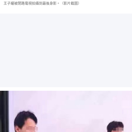
王子耀被閉路電視拍攝到最後身影。（影片截圖）