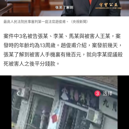
最高人民法院民事審判第一庭法官趙俊甫。（央視新聞）
案件中3名被告張某、李某、馬某與被害人王某，案
發時的年齡均為13周歲。趙俊甫介紹，案發前幾天，
張某了解到被害人手機裏有幾百元，就向李某提議殺
死被害人之後平分錢款。