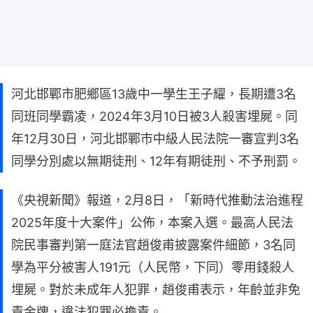
河北邯鄲市肥鄉區13歲中一學生王子耀，長期遭3名
同班同學霸凌，2024年3月10日被3人殺害埋屍。同
年12月30日，河北邯鄲市中級人民法院一審宣判3名
同學分別處以無期徒刑、12年有期徒刑、不予刑罰。
《央視新聞》報道，2月8日，「新時代推動法治進程
2025年度十大案件」公佈，本案入選。最高人民法
院民事審判第一庭法官趙俊甫披露案件細節，3名同
學為平分被害人191元（人民幣，下同）零用錢殺人
埋屍。對於未成年人犯罪，趙俊甫表示，年齡並非免
責金牌，違法犯罪必擔責。