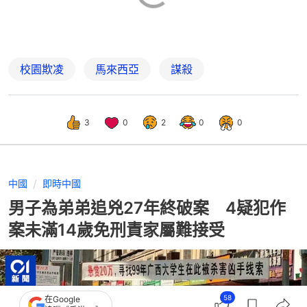
校園欺凌
馬來西亞
謀殺
3
0
2
0
0
中國
即時中國
男子為弟弟追兇27年終破案 4疑犯作
案未滿14歲免刑責家屬難接受
58
在Google