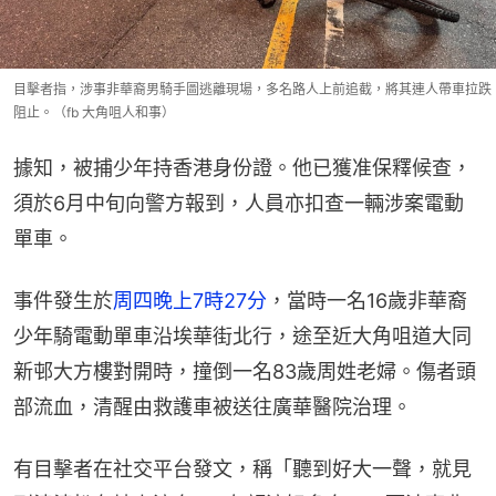
目擊者指，涉事非華裔男騎手圖逃離現場，多名路人上前追截，將其連人帶車拉跌
阻止。（fb 大角咀人和事）
據知，被捕少年持香港身份證。他已獲准保釋候查，
須於6月中旬向警方報到，人員亦扣查一輛涉案電動
單車。
事件發生於
周四晚上7時27分
，當時一名16歲非華裔
少年騎電動單車沿埃華街北行，途至近大角咀道大同
新邨大方樓對開時，撞倒一名83歲周姓老婦。傷者頭
部流血，清醒由救護車被送往廣華醫院治理。
有目擊者在社交平台發文，稱「聽到好大一聲，就見