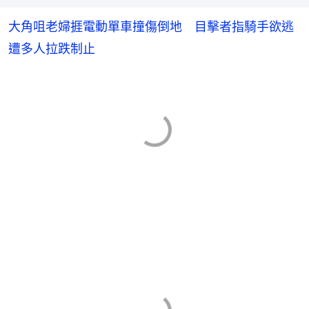
大角咀老婦捱電動單車撞傷倒地 目擊者指騎手欲逃
遭多人拉跌制止