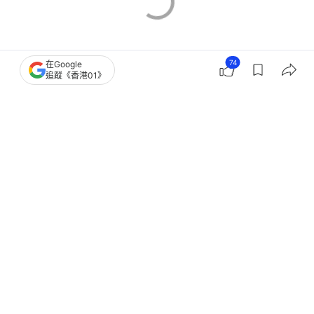
74
在Google
追蹤《香港01》
突發
車禍
8
0
2
3
7
中國
即時中國