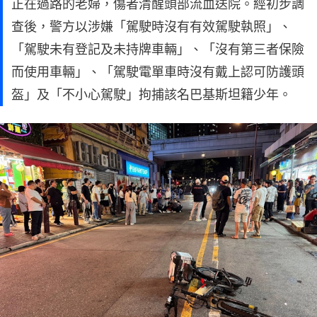
正在過路的老婦，傷者清醒頭部流血送院。經初步調
查後，警方以涉嫌「駕駛時沒有有效駕駛執照」、
「駕駛未有登記及未持牌車輛」、「沒有第三者保險
而使用車輛」、「駕駛電單車時沒有戴上認可防護頭
盔」及「不小心駕駛」拘捕該名巴基斯坦籍少年。