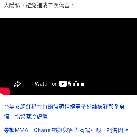
人隱私，避免造成二次傷害。
台美女網紅稱在首爾街頭拒絕男子搭訕被狂毆全身
傷 指警察冷處理
專櫃MMA｜Chanel櫃姐與客人商場互毆 網傳因店