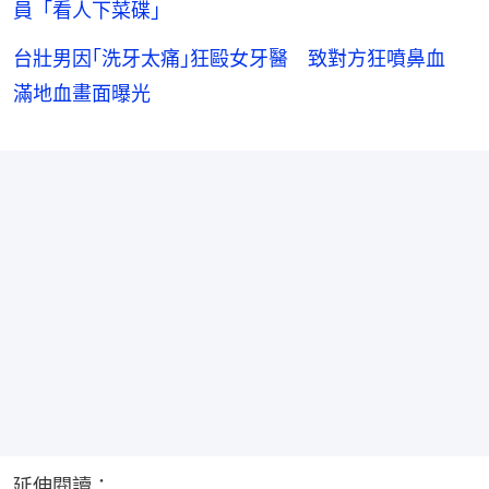
員「看人下菜碟」
台壯男因｢洗牙太痛｣狂毆女牙醫 致對方狂噴鼻血
滿地血畫面曝光
延伸閱讀：