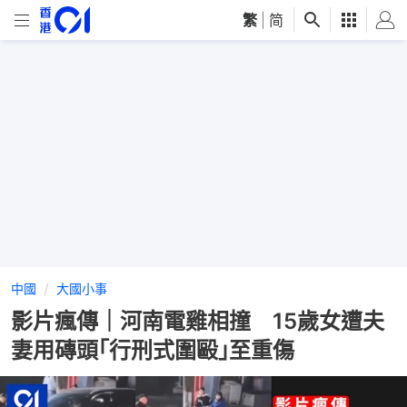
繁
|
简
中國
大國小事
影片瘋傳｜河南電雞相撞 15歲女遭夫
妻用磚頭｢行刑式圍毆｣至重傷