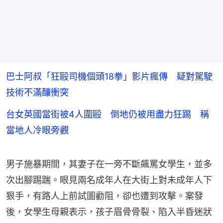
巴士阿叔「狂毆司機個頭18拳」影片瘋傳 疑對駕駛
技術不滿釀衝突
台女英國當街被4人圍毆 倒地仍被用盡力狂踢 稱
當地人冷眼旁觀
男子施暴期間，其妻子在一旁不斷飆罵女學生，並多
次出腳踢踹。眼見兩名成年人在大街上對未成年人下
狠手，有路人上前試圖勸阻，卻也遭到攻擊。案發
後，女學生母親表示，孩子眉骨骨裂、陷入半昏迷狀