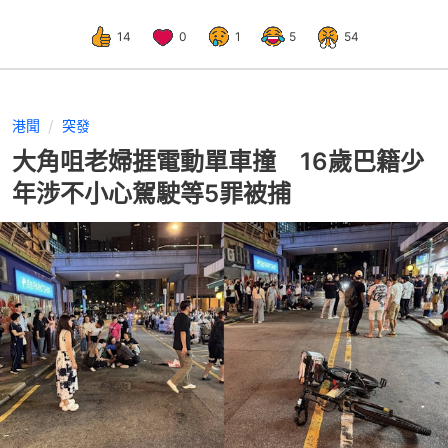
14
0
1
5
54
港聞
突發
大角咀老婦捱電動單車撞 16歲巴籍少
年涉不小心駕駛等5罪被捕