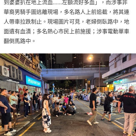
到婆婆扒在地上流血‥‥‥左額流好多血」，而涉事非
華裔男騎手圖逃離現場，多名路人上前追截，將其連
人帶車拉跌制止。現場圖片可見，老婦倒臥路中，地
面遺有血漬；多名熱心市民上前施援；涉事電動單車
翻倒馬路中。