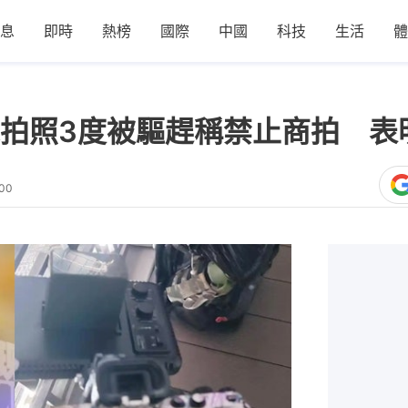
息
即時
熱榜
國際
中國
科技
生活
體
拍照3度被驅趕稱禁止商拍 表
:00