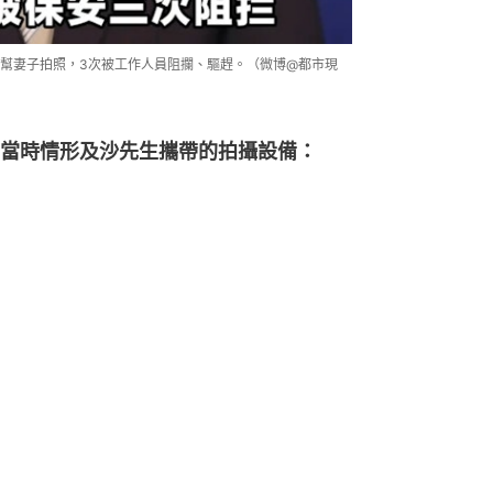
幫妻子拍照，3次被工作人員阻攔、驅趕。（微博@都市現
當時情形及沙先生攜帶的拍攝設備：