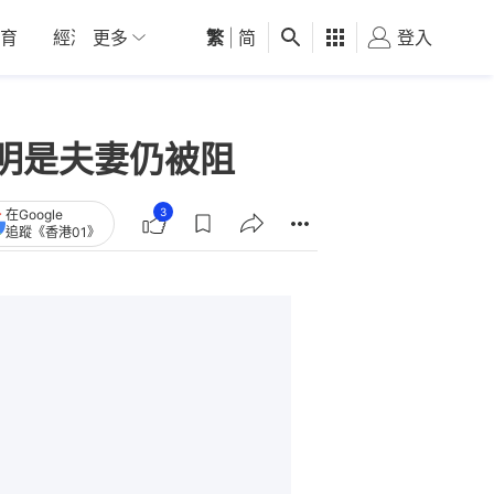
育
經濟
更多
01深圳
繁
觀點
|
简
健康
好食玩飛
登入
女
明是夫妻仍被阻
3
在Google
追蹤《香港01》