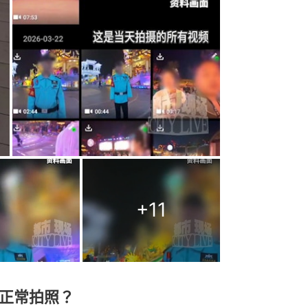
+
11
正常拍照？