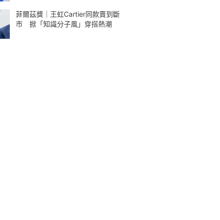
菲爾茲獎｜王虹Cartier同款賣到斷
市 掀「知識分子風」穿搭熱潮