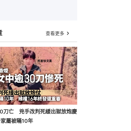
章
查看更多
30刀亡 兇手改判死緩出獄放炮慶
家屬被瞞10年