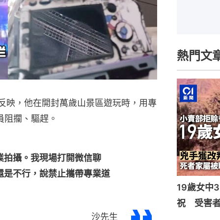
熱門文
體反映，他在開封萬歲山景區遊玩時，用專
員阻攔、驅趕。
業拍攝。我現場打開微信聊
還是不行，說禁止攜帶專業道
19歲女中
祝 受害者
沙先生