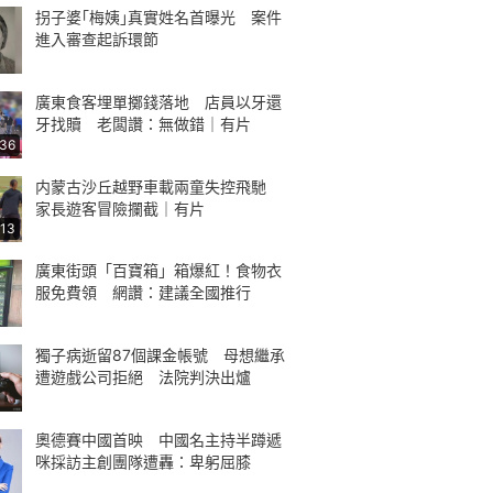
拐子婆｢梅姨｣真實姓名首曝光 案件
進入審查起訴環節
廣東食客埋單擲錢落地 店員以牙還
牙找贖 老闆讚：無做錯｜有片
:36
内蒙古沙丘越野車載兩童失控飛馳
家長遊客冒險攔截｜有片
:13
廣東街頭「百寶箱」箱爆紅！食物衣
服免費領 網讚：建議全國推行
獨子病逝留87個課金帳號 母想繼承
遭遊戲公司拒絕 法院判決出爐
奧德賽中國首映 中國名主持半蹲遞
咪採訪主創團隊遭轟：卑躬屈膝