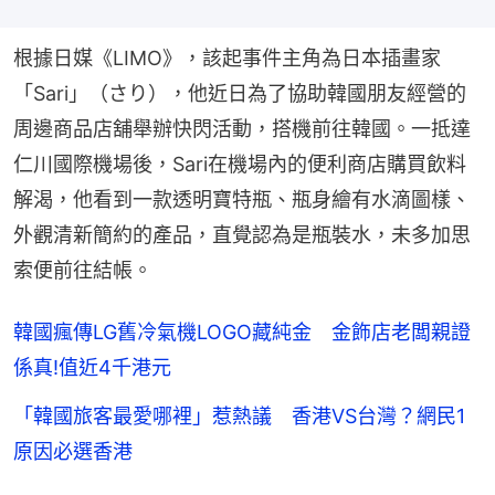
根據日媒《LIMO》，該起事件主角為日本插畫家
「Sari」（さり），他近日為了協助韓國朋友經營的
周邊商品店舖舉辦快閃活動，搭機前往韓國。一抵達
仁川國際機場後，Sari在機場內的便利商店購買飲料
解渴，他看到一款透明寶特瓶、瓶身繪有水滴圖樣、
外觀清新簡約的產品，直覺認為是瓶裝水，未多加思
索便前往結帳。
韓國瘋傳LG舊冷氣機LOGO藏純金 金飾店老闆親證
係真!值近4千港元
「韓國旅客最愛哪裡」惹熱議 香港VS台灣？網民1
原因必選香港