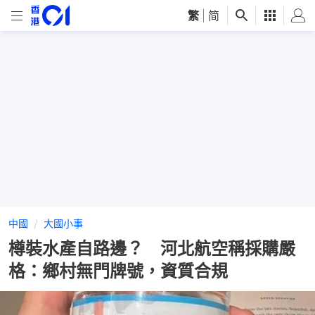
繁
|
简
中國
大國小事
樽裝水產自路邊？ 河北航空稱採購嚴
格：鄉村無門牌號，資質合規