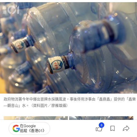
政府物流署今年中爆出冒牌水採購風波，事後停用涉事由「鑫鼎鑫」提供的「鑫樂
—觀音山」水。（資料圖片／廖雁雄攝）
8
在Google
追蹤《香港01》