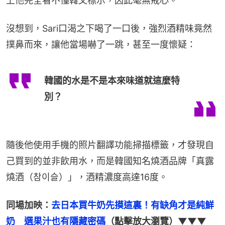
上他完全看不懂韓文標示，因此毫無戒心。
沒想到，Sari口渴之下喝了一口後，強烈酒精味竟然
撲鼻而來，讓他當場嚇了一跳，甚至一度懷疑：
韓國的水是不是本來味道就這麼特
別？
隨後他使用手機的照片翻譯功能掃描標籤，才發現自
己買到的並非飲用水，而是韓國知名燒酒品牌「真露
燒酒（참이슬）」，酒精濃度高達16度。
同場加映：
去日本買牛奶先摸這裏！有缺角才是純鮮
奶　選果汁也有隱藏密碼
（點擊放大瀏覽）▼▼▼