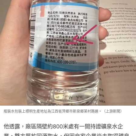
瓶裝水包裝上標明生產地址為江西省萍鄉市新泉鄉某村路邊。（上游新聞）
他透露，廠區隔壁約800米處有一間持證礦泉水企