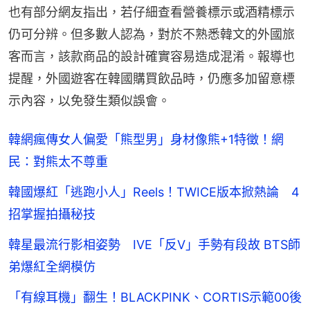
也有部分網友指出，若仔細查看營養標示或酒精標示
仍可分辨。但多數人認為，對於不熟悉韓文的外國旅
客而言，該款商品的設計確實容易造成混淆。報導也
提醒，外國遊客在韓國購買飲品時，仍應多加留意標
示內容，以免發生類似誤會。
韓網瘋傳女人偏愛「熊型男」身材像熊+1特徵！網
民：對熊太不尊重
韓國爆紅「逃跑小人」Reels！TWICE版本掀熱論 4
招掌握拍攝秘技
韓星最流行影相姿勢 IVE「反V」手勢有段故 BTS師
弟爆紅全網模仿
「有線耳機」翻生！BLACKPINK、CORTIS示範00後