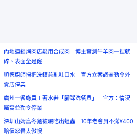
內地連鎖烤肉店疑用合成肉 博主實測牛羊肉一捏就
碎、表面全是窿
順德廚師掃把洗鑊兼亂吐口水 官方立案調查勒令外
賣店停業
廣州一餐廳員工著水鞋「腳踩洗餐具」 官方：情況
屬實並勒令停業
深圳山姆烏冬麵被曝吃出蛆蟲 10年老會員不滿¥400
賠償怒轟太傲慢