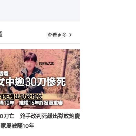
章
查看更多
30刀亡 兇手改判死緩出獄放炮慶
家屬被瞞10年