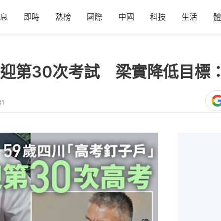
息
即時
熱榜
國際
中國
科技
生活
體
迎第30次考試 梁實降低目標
31