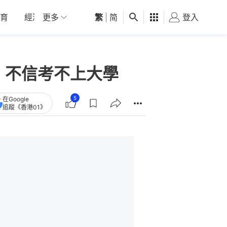
育
經濟
更多
01深圳
繁
觀點
|
简
健康
好食玩飛
登入
女
：不信考不上大學
5
在Google
追蹤《香港01》