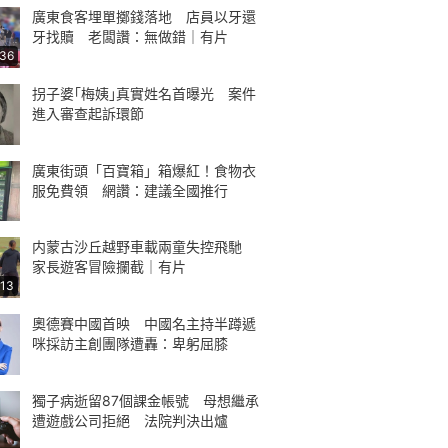
廣東食客埋單擲錢落地 店員以牙還
牙找贖 老闆讚：無做錯｜有片
:36
拐子婆｢梅姨｣真實姓名首曝光 案件
進入審查起訴環節
廣東街頭「百寶箱」箱爆紅！食物衣
服免費領 網讚：建議全國推行
内蒙古沙丘越野車載兩童失控飛馳
家長遊客冒險攔截｜有片
:13
奧德賽中國首映 中國名主持半蹲遞
咪採訪主創團隊遭轟：卑躬屈膝
獨子病逝留87個課金帳號 母想繼承
遭遊戲公司拒絕 法院判決出爐