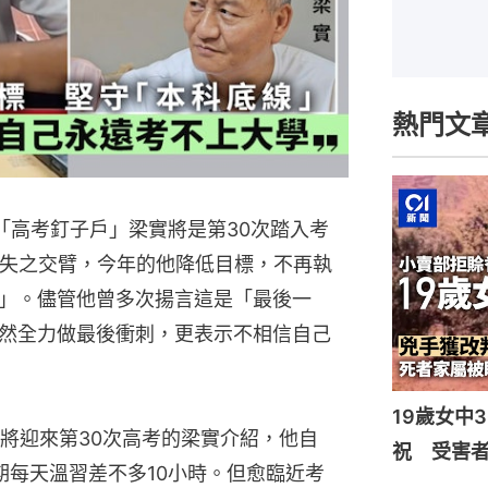
熱門文
歲「高考釘子戶」梁實將是第30次踏入考
線失之交臂，今年的他降低目標，不再執
」。儘管他曾多次揚言這是「最後一
然全力做最後衝刺，更表示不相信自己
19歲女中
將迎來第30次高考的梁實介紹，他自
祝 受害者
近期每天溫習差不多10小時。但愈臨近考