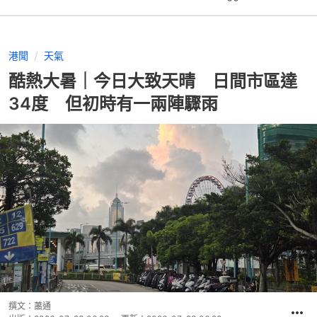
港聞
天氣
酷熱大暑｜今日大致天晴 日間市區達
34度 但初時有一兩陣驟雨
撰文：
蕭通