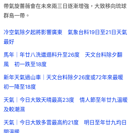
帶氣旋薔薇會在未來兩三日逐漸增強，大致移向琉球
群島一帶。
冷空氣除夕起將影響廣東 氣象台料19日至21日天氣
最好
馬年｜年廿八洗邋遢料升至26度 天文台料除夕翻
風 初一跌至18度
新年天氣過山車｜天文台料除夕26度或72年來最暖
初一降至18度
天氣｜今日大致天晴最高23度 情人節至年廿九溫暖
及較潮濕
天氣｜今日大致多雲最高約21度 明日至年廿九均日
間溫暖