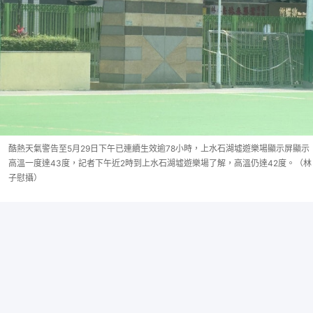
酷熱天氣警告至5月29日下午已連續生效逾78小時，上水石湖墟遊樂場顯示屏顯示
高溫一度達43度，記者下午近2時到上水石湖墟遊樂場了解，高溫仍達42度。（林
子慰攝）