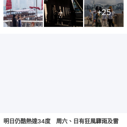
+
25
明日仍酷熱達34度 周六、日有狂風驟雨及雷