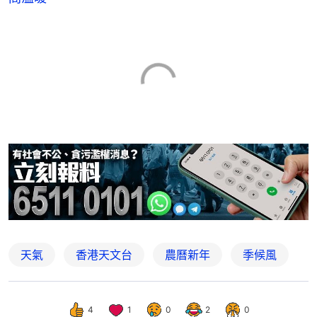
天氣
香港天文台
農曆新年
季候風
4
1
0
2
0