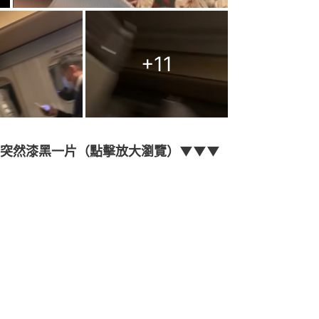
+
11
車突然漆黑一片（點擊放大瀏覽）▼▼▼