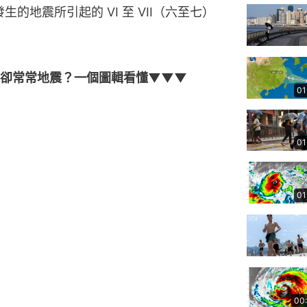
的地震所引起的 VI 至 VII（六至七） 
灣卻常常地震？一個圖輯看懂▼▼▼
01
01
01
00