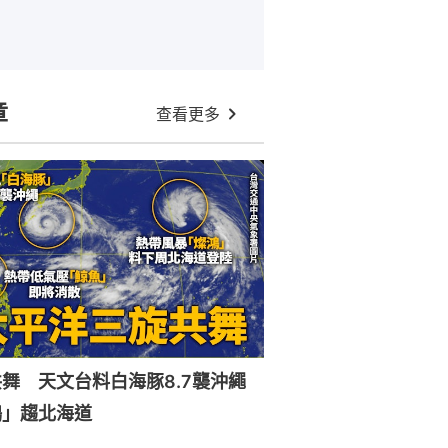
章
查看更多
舞 天文台料白海豚8.7襲沖繩
鴻」趨北海道