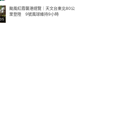
颱風紅霞襲港總覽｜天文台東北80公
里登陸 9號風球維持9小時
:05