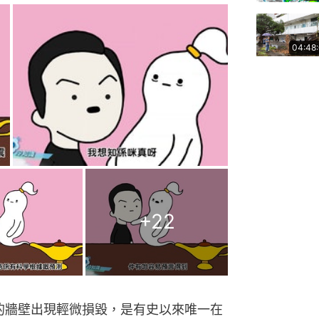
04:48
+
22
物的牆壁出現輕微損毀，是有史以來唯一在