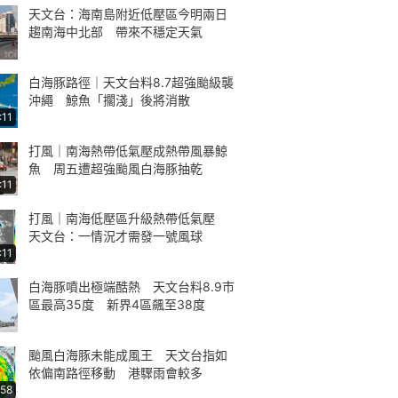
天文台：海南島附近低壓區今明兩日
趨南海中北部 帶來不穩定天氣
白海豚路徑｜天文台料8.7超強颱級襲
沖繩 鯨魚「擱淺」後將消散
:11
打風｜南海熱帶低氣壓成熱帶風暴鯨
魚 周五遭超強颱風白海豚抽乾
:11
打風｜南海低壓區升級熱帶低氣壓
天文台：一情況才需發一號風球
:11
白海豚噴出極端酷熱 天文台料8.9市
區最高35度 新界4區飆至38度
颱風白海豚未能成風王 天文台指如
依偏南路徑移動 港驟雨會較多
:58