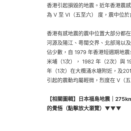
香港引起損毀的地震。近年香港震感較
為 V 至 VI（五至六） 度，震中位
香港有感地震的震中位置大部分都在
河源及陽江、粵閩交界、北部灣以及
佔少數，自 1979 年香港短週期地震
米埔（1次）， 1982 年（2次）與 
年（1次）在大欖涌水塘附近，及20
引起的震動均屬輕微，烈度在 V（五
【相關圖輯】日本福島地震｜275k
的覺悟（點擊放大瀏覽）▼▼▼