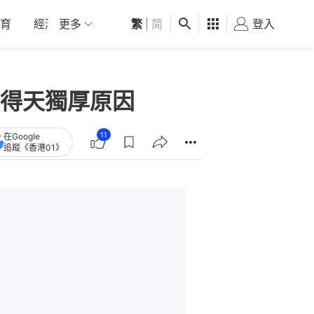
育
經濟
更多
01深圳
繁
觀點
|
简
健康
好食玩飛
登入
女
得天獨厚原因
11
在Google
追蹤《香港01》