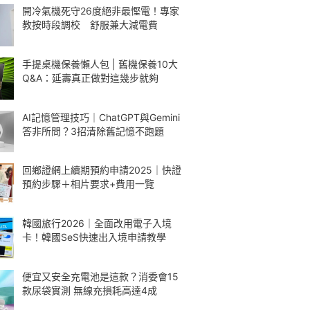
開冷氣機死守26度絕非最慳電！專家
教按時段調校 舒服兼大減電費
手提桌機保養懶人包 | 舊機保養10大
Q&A：延壽真正做對這幾步就夠
AI記憶管理技巧｜ChatGPT與Gemini
答非所問？3招清除舊記憶不跑題
回鄉證網上續期預約申請2025｜快證
預約步驟＋相片要求+費用一覽
韓國旅行2026｜全面改用電子入境
卡！韓國SeS快速出入境申請教學
便宜又安全充電池是這款？消委會15
款尿袋實測 無線充損耗高達4成