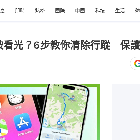
息
即時
熱榜
國際
中國
科技
生活
體
錄怕被看光？6步教你清除行蹤 保
6