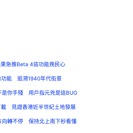
果急推Beta 4這功能挽民心
影像功能 追溯1940年代街景
字？不是你手殘 用戶指元兇是這BUG
免費下載 見證香港近半世紀土地發展
圖方向轉不停 保持北上南下秒看懂