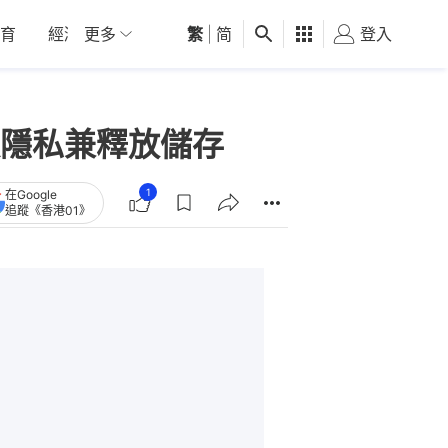
育
經濟
更多
01深圳
繁
觀點
|
简
健康
好食玩飛
登入
女
護隱私兼釋放儲存
1
在Google
追蹤《香港01》