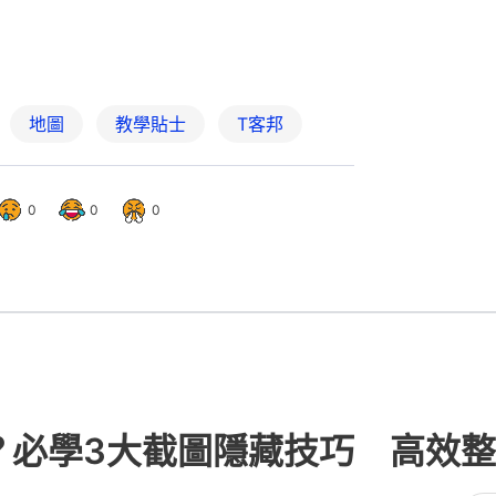
地圖
教學貼士
T客邦
0
0
0
塞爆？必學3大截圖隱藏技巧 高效