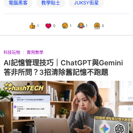
電腦黑客
教學貼士
JUKSY街星
1
0
1
1
0
科技玩物
實用教學
AI記憶管理技巧｜ChatGPT與Gemini
答非所問？3招清除舊記憶不跑題