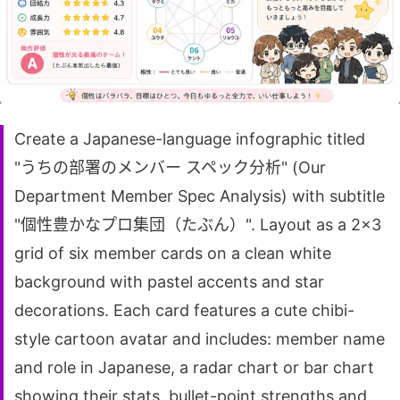
Create a Japanese-language infographic titled
"うちの部署のメンバー スペック分析" (Our
Department Member Spec Analysis) with subtitle
"個性豊かなプロ集団（たぶん）". Layout as a 2x3
grid of six member cards on a clean white
background with pastel accents and star
decorations. Each card features a cute chibi-
style cartoon avatar and includes: member name
and role in Japanese, a radar chart or bar chart
showing their stats, bullet-point strengths and