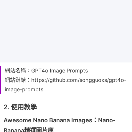
網站名稱：GPT4o Image Prompts
網站鏈結：https://github.com/songguoxs/gpt4o-
image-prompts
2. 使用教學
Awesome Nano Banana Images：Nano-
Banana精選圖片庫