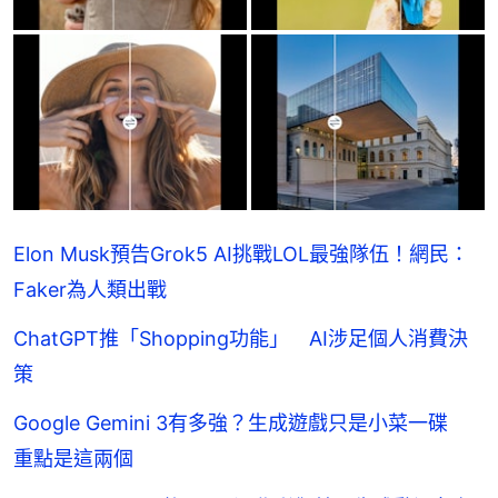
Elon Musk預告Grok5 AI挑戰LOL最強隊伍！網民：
Faker為人類出戰
ChatGPT推「Shopping功能」 AI涉足個人消費決
策
Google Gemini 3有多強？生成遊戲只是小菜一碟
重點是這兩個