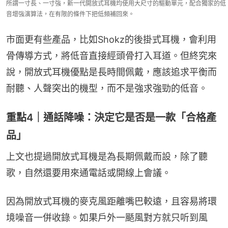
所謂一寸長、一寸強，新一代開放式耳機均使用大尺寸的驅動單元，配合獨家的低
音增強演算法，在有限的條件下把低頻補回來。
市面更有些產品，比如Shokz的後掛式耳機，會利用
骨傳導方式，將低音直接經頭骨打入耳道。但終究來
說，開放式耳機優點是長時間佩戴，應該追求平衡而
耐聽、人聲突出的機型，而不是強求強勁的低音。
重點4｜通話降噪：決定它是否是一款「合格產
品」
上文也提過開放式耳機是為長期佩戴而設，除了聽
歌，自然還要用來通電話或開線上會議。
因為開放式耳機的麥克風距離嘴巴較遠，且容易將環
境噪音一併收錄。如果戶外一颳風對方就只听到風