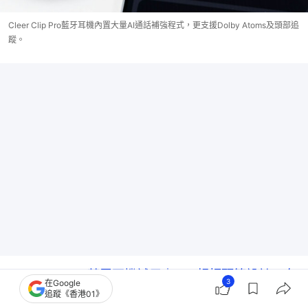
Cleer Clip Pro藍牙耳機內置大量AI通話補強程式，更支援Dolby Atoms及頭部追
蹤。
Cleer Clip Pro藍牙耳機試用｜36g超輕頭箍設計．自
3
在Google
追蹤《香港01》
由DIY添換飾物