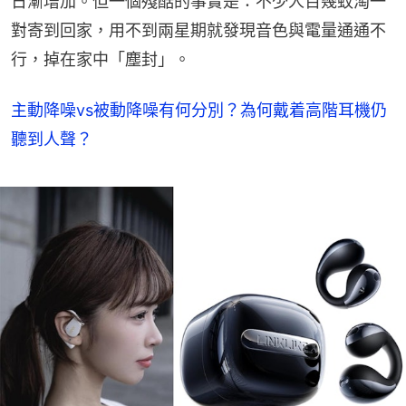
日漸增加。但一個殘酷的事實是：不少人百幾蚊淘一
對寄到回家，用不到兩星期就發現音色與電量通通不
行，掉在家中「塵封」。
主動降噪vs被動降噪有何分別？為何戴着高階耳機仍
聽到人聲？