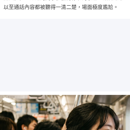
以至通話內容都被聽得一清二楚，場面極度尷尬。