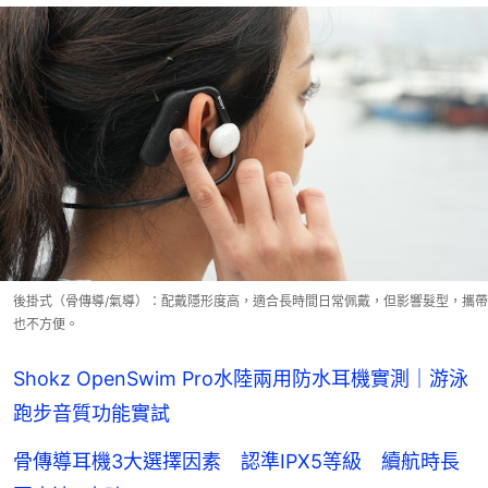
後掛式（骨傳導/氣導）：配戴隱形度高，適合長時間日常佩戴，但影響髮型，攜帶
也不方便。
Shokz OpenSwim Pro水陸兩用防水耳機實測｜游泳
跑步音質功能實試
骨傳導耳機3大選擇因素 認準IPX5等級 續航時長