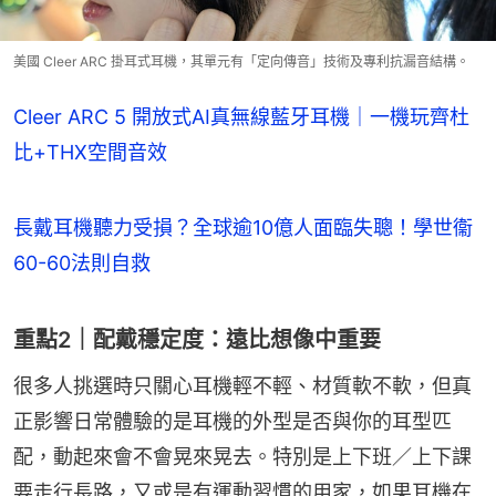
美國 Cleer ARC 掛耳式耳機，其單元有「定向傳音」技術及專利抗漏音結構。
Cleer ARC 5 開放式AI真無線藍牙耳機｜一機玩齊杜
比+THX空間音效
長戴耳機聽力受損？全球逾10億人面臨失聰！學世衞
60-60法則自救
重點2｜配戴穩定度：遠比想像中重要
很多人挑選時只關心耳機輕不輕、材質軟不軟，但真
正影響日常體驗的是耳機的外型是否與你的耳型匹
配，動起來會不會晃來晃去。特別是上下班／上下課
要走行長路，又或是有運動習慣的用家，如果耳機在