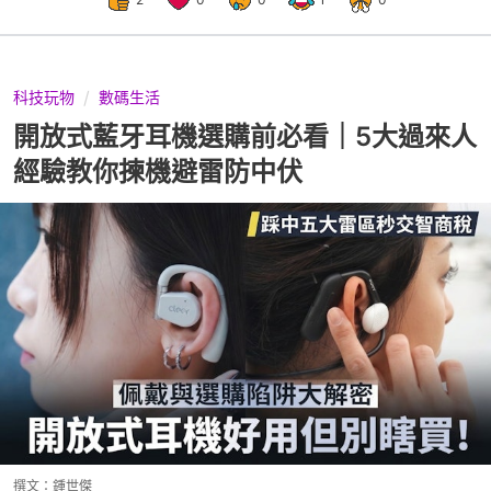
科技玩物
數碼生活
開放式藍牙耳機選購前必看｜5大過來人
經驗教你揀機避雷防中伏
撰文：
鍾世傑