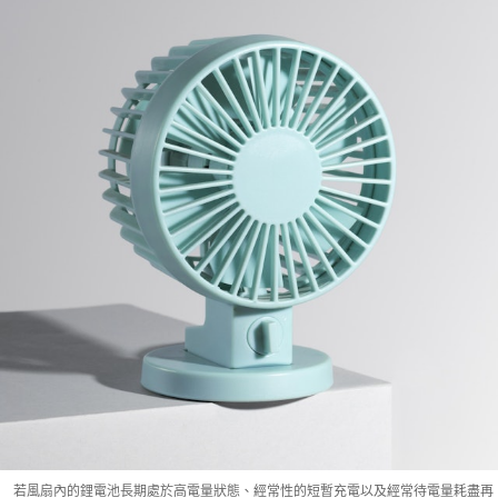
若風扇內的鋰電池長期處於高電量狀態、經常性的短暫充電以及經常待電量耗盡再