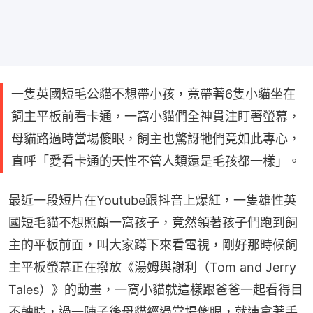
一隻英國短毛公貓不想帶小孩，竟帶著6隻小貓坐在
飼主平板前看卡通，一窩小貓們全神貫注盯著螢幕，
母貓路過時當場傻眼，飼主也驚訝牠們竟如此專心，
直呼「愛看卡通的天性不管人類還是毛孩都一樣」。
最近一段短片在Youtube跟抖音上爆紅，一隻雄性英
國短毛貓不想照顧一窩孩子，竟然領著孩子們跑到飼
主的平板前面，叫大家蹲下來看電視，剛好那時候飼
主平板螢幕正在撥放《湯姆與謝利（Tom and Jerry 
Tales）》的動畫，一窩小貓就這樣跟爸爸一起看得目
不轉睛，過一陣子後母貓經過當場傻眼，就連拿著手