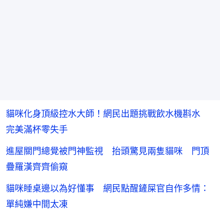
貓咪化身頂級控水大師！網民出題挑戰飲水機斟水
完美滿杯零失手
進屋關門總覺被門神監視 抬頭驚見兩隻貓咪 門頂
疊羅漢齊齊偷窺
貓咪睡桌邊以為好懂事 網民點醒鏟屎官自作多情：
單純嫌中間太凍