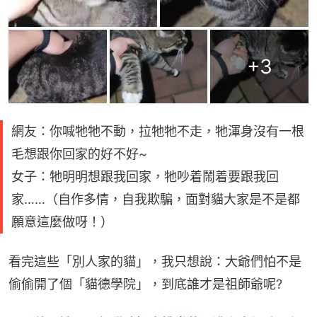
+
3
網友：你喊牠牠不動，拉牠牠不走，牠渾身沒有一根
毛想跟你回家的好不好~
女子：牠明明想跟我回家，牠吵着鬧着要跟我回
家……（自作多情，自我欺騙，面對貓大家是不是都
願意這麼做呀！）
看完這些「別人家的貓」，我只想說：大爺們怕不是
偷偷開了個「貓德學院」，到底誰才是祖師爺呢?