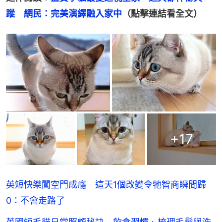
蹤　網民：完美演繹融入家中
（點擊連結看全文）
+
17
英短快樂闖空門成癮 這天1個改變令牠智商瞬間歸
0：不會走路了