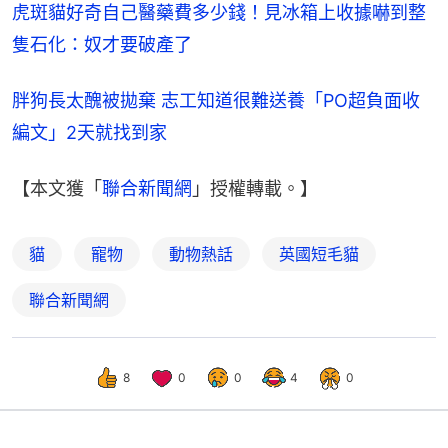
虎斑貓好奇自己醫藥費多少錢！見冰箱上收據嚇到整
隻石化：奴才要破產了
胖狗長太醜被拋棄 志工知道很難送養「PO超負面收
編文」2天就找到家
【本文獲「
聯合新聞網
」授權轉載。】
貓
寵物
動物熱話
英國短毛貓
聯合新聞網
8
0
0
4
0