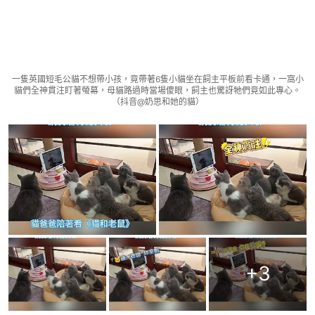
一隻英國短毛公貓不想帶小孩，竟帶著6隻小貓坐在飼主平板前看卡通，一窩小
貓們全神貫注盯著螢幕，母貓路過時當場傻眼，飼主也驚訝牠們竟如此專心。
（抖音@奶思和她的貓）
+
3