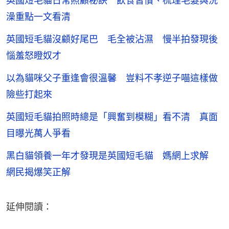
英國短毛貓日常照顧秘訣 飲食習慣、梳理毛髮與洗
澡重點一文看清
英國短毛貓沒顧好尾巴 毛全被沾濕 慢半拍發現後
惱羞怒瞪奴才
以為貓咪父子重逢會很溫馨 豈料不孝逆子喵這樣做
險些打起來
英國短毛貓拍照時總是「興奮到模糊」看不清 真面
目曝光萬人爭看
黑白貓領養一年才發現是英國短毛貓 媽網上求解
網民揭爆笑正解
延伸閱讀：