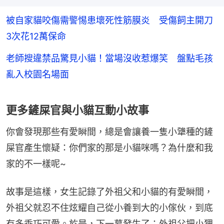
被自家貓咬傷需警惕患壞死性筋膜炎 受傷飼主開刀
3次花12萬保命
老師搜違禁品驚見小貓！當場沒收惹爆笑 盤點毛孩
亂入校園名場面
更多鏟屎官與小貓互動小故事
你會發現那些有愛瞬間，總是會讓養一隻小犟種的鏟
屎官產生懷疑：你們家的那是小貓咪嗎？為什麼和我
家的不一樣呢~
故事是這樣，女生記錄了外祖父和小貓的有愛瞬間，
外祖父就忍不住炫耀自己從小養到大的小傢伙，到底
有多乖巧可愛。於是，下一幕發生了：外祖父把小狸