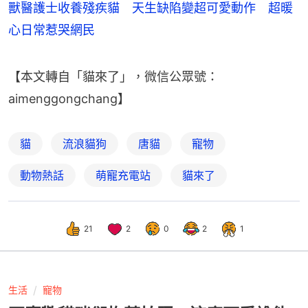
獸醫護士收養殘疾貓 天生缺陷變超可愛動作 超暖
心日常惹哭網民
【本文轉自「貓來了」，微信公眾號：
aimenggongchang】
貓
流浪貓狗
唐貓
寵物
動物熱話
萌寵充電站
貓來了
21
2
0
2
1
生活
寵物