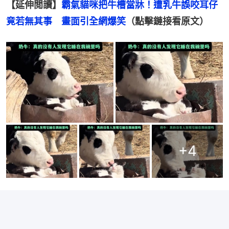
【延伸閲讀】
霸氣貓咪把牛槽當牀！遭乳牛誤咬耳仔
竟若無其事　畫面引全網爆笑
（點擊鏈接看原文）
+
4