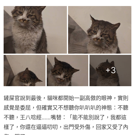
+
3
鏟屎官說到最後，貓咪都開始一副高傲的眼神，實則
感覺是委屈，但確實又不想聽你叭叭叭的神態：不聽
不聽，王八唸經……嘴替：「能不能別說了，我都這
樣了，你還在逼逼叨叨，出門受外傷，回家又受了內