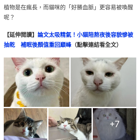
植物是在瘋長，而貓咪的「好勝血脈」更容易被喚醒
呢？
【延伸閲讀】
論文太吸精氣！小貓陪熬夜後容貌慘被
抽乾　補眠後顏值重回巔峰
（點擊連結看全文）
+
7