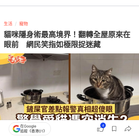
生活
寵物
貓咪隱身術最高境界！翻轉全屋原來在
眼前 網民笑指如極限捉迷藏
4
在Google
追蹤《香港01》
撰文：
擼貓教授
出版：
2026-07-26 08:00
更新：
2026-07-27 11:09