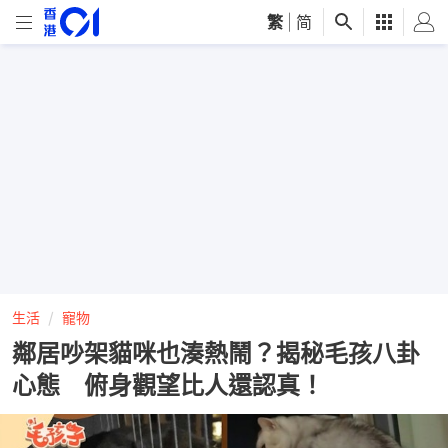
繁
|
简
生活
寵物
鄰居吵架貓咪也湊熱鬧？揭秘毛孩八卦
心態 俯身觀望比人還認真！