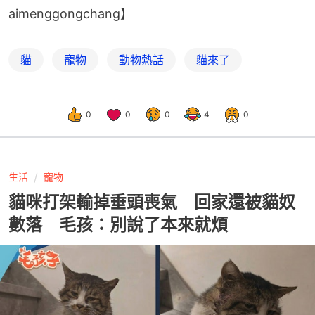
aimenggongchang】
貓
寵物
動物熱話
貓來了
0
0
0
4
0
生活
寵物
貓咪打架輸掉垂頭喪氣 回家還被貓奴
數落 毛孩：別說了本來就煩