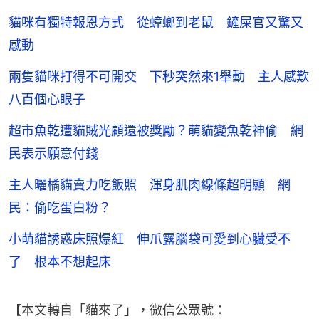
貓咪有獨特報恩方式 從蟑螂到老鼠 鏟屎官又驚又
感動
兩隻貓咪打得不可開交 下秒突然來1舉動 主人感歎
八百個心眼子
超市魚乾遭貓賊光顧還被獎勵？萌貓變魚乾神偷 網
民表示願意付錢
主人曬橘貓賣力吃飯照 渾身肌肉線條超明顯 網
民：偷吃蛋白粉？
小萌貓誘惑床照爆紅 伸爪露腦袋可愛到心臟受不
了 根本不想起床
【本文轉自「貓來了」，微信公眾號：