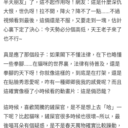
半天朋友」了，這不起作用呀！網友：這是什麼深仇
大恨，世仇呀！拉不開，降火？降不了一點……不過
視頻看到最後，這倆還是不服，又要走到一塊，估計
心裏下定了決心：今天勢必分個高低，天王老子來了
也不行~
真是應了那個段子：如果閣下不懂法律，在下也略懂
一些拳腳……在貓咪的世界裏，法律有待普及，還是
拳腳的天下呀！你就像這樣的，到底是在打架，還是
在貼臉秀恩愛呢，咋有一種卿卿我我的感覺呢？而且
這確實像極了小時候看的動畫片：這是倆恐龍？
這時候，喜歡鬧騰的鏟屎官，是不是想上去「哈」一
下呢？比起貓咪，鏟屎官很多時候也很壞~所以，最
後喵耳朵有個疑惑，是不是春天萬物確實比較躁動，