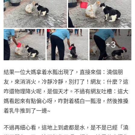
+
3
結果一位大媽拿着水瓢出現了，直接來個：澆個朋
友，來消消火，冷靜冷靜，別打了！網友：什麼？這
咋還物理降火呢，是個天才。不過有網友吐槽：這大
媽看起來有點偏心呀，咋對着橘白一瓢潑，然後推搡
着乳牛推到了一邊~
不過再細心看，這地上到處都是水，是不是已經「澆