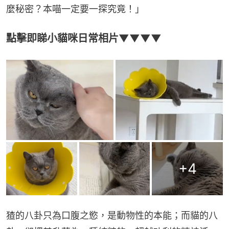
麼秘密？本喵一定要一探究竟！」
點擊即睇小貓咪日常相片▼▼▼▼
+
4
猹的八卦只為口腹之慾，是動物性的本能；而貓的八