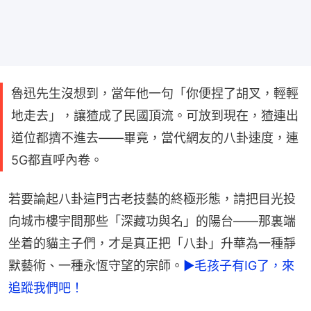
魯迅先生沒想到，當年他一句「你便捏了胡叉，輕輕
地走去」，讓猹成了民國頂流。可放到現在，猹連出
道位都擠不進去——畢竟，當代網友的八卦速度，連
5G都直呼內卷。
若要論起八卦這門古老技藝的終極形態，請把目光投
向城市樓宇間那些「深藏功與名」的陽台——那裏端
坐着的貓主子們，才是真正把「八卦」升華為一種靜
默藝術、一種永恆守望的宗師。
►毛孩子有IG了，來
追蹤我們吧！