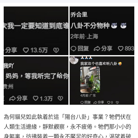
為何貓兒如此執着於這「陽台八卦」事業？牠們伏在
人類生活邊緣，靜默觀察，永不疲倦。牠們那小小的
身軀裏，彷彿裝着一顆永不饜足的好奇心，渴望着破