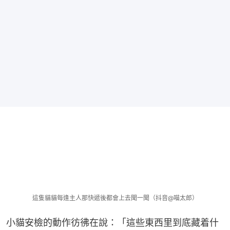
這隻貓貓每逢主人那快遞後都會上去聞一聞（抖音@喵太郎）
小貓安檢的動作彷彿在說：「這些東西里到底藏着什