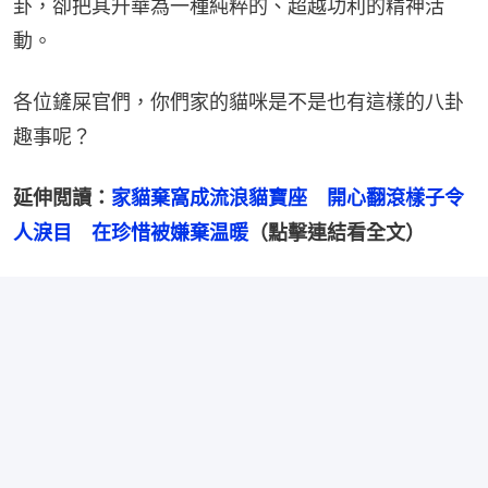
卦，卻把其升華為一種純粹的、超越功利的精神活
動。
各位鏟屎官們，你們家的貓咪是不是也有這樣的八卦
趣事呢？
延伸閲讀：
家貓棄窩成流浪貓寶座　開心翻滾樣子令
人淚目　在珍惜被嫌棄温暖
（點擊連結看全文）