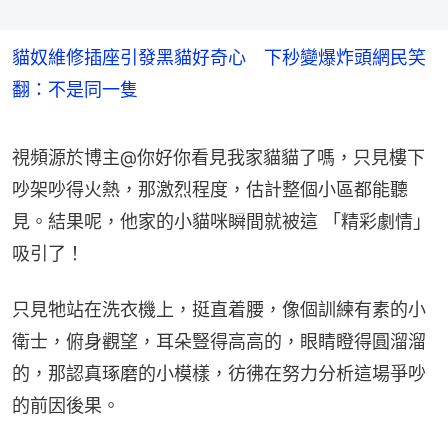
貓奴維修插座引發黑貓好奇心 下秒變爆炸頭網民笑
翻：不是同一隻
視頻源於博主@你好你看見我家貓貓了嗎，只見樓下
吵架吵得火熱，那激烈程度，估計整個小區都能聽
見。結果呢，他家的小貓咪瞬間就被這 「精彩劇情」 
吸引了！
只見牠站在洗衣機上，挺直着腰，像個訓練有素的小
衛士，俯身觀望，耳朵豎得高高的，眼睛瞪得圓溜溜
的，那認真琢磨的小模樣，彷彿在努力分析這場爭吵
的前因後果。