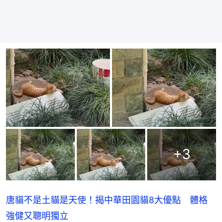
+
3
唐貓不是土貓是天使！揭中華田園貓8大優點 體格
強健又聰明獨立