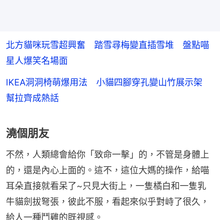
北方貓咪玩雪超興奮 踏雪尋梅變直插雪堆 盤點喵
星人爆笑名場面
IKEA洞洞椅萌爆用法 小貓四腳穿孔變山竹展示架
幫拉齊成熱話
澆個朋友
不然，人類總會給你「致命一擊」的，不管是身體上
的，還是內心上面的。這不，這位大媽的操作，給喵
耳朵直接就看呆了~只見大街上，一隻橘白和一隻乳
牛貓劍拔弩張，彼此不服，看起來似乎對峙了很久，
給人一種鬥雞的既視感。