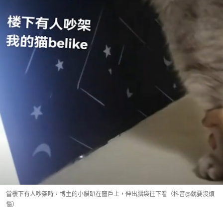
當樓下有人吵架時，博主的小貓趴在窗戶上，伸出腦袋往下看（抖音@就要沒煩
惱）