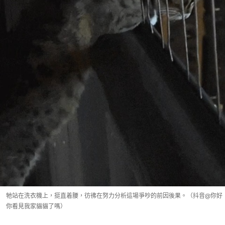
牠站在洗衣機上，挺直着腰，彷彿在努力分析這場爭吵的前因後果。（抖音@你好
你看見我家貓貓了嗎）