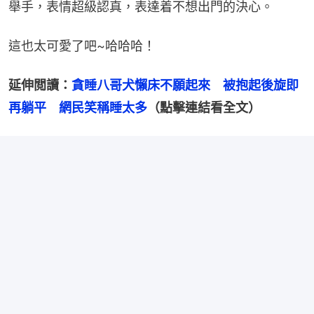
舉手，表情超級認真，表達着不想出門的決心。
這也太可愛了吧~哈哈哈！
延伸閲讀：
貪睡八哥犬懶床不願起來　被抱起後旋即
再躺平　網民笑稱睡太多
（點擊連結看全文）