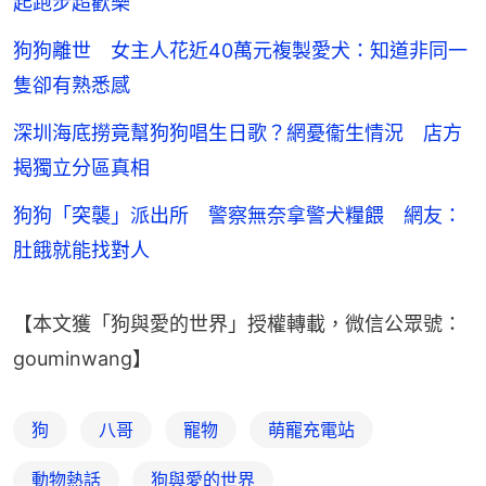
起跑步超歡樂
狗狗離世 女主人花近40萬元複製愛犬：知道非同一
隻卻有熟悉感
深圳海底撈竟幫狗狗唱生日歌？網憂衞生情況 店方
揭獨立分區真相
狗狗「突襲」派出所 警察無奈拿警犬糧餵 網友：
肚餓就能找對人
【本文獲「狗與愛的世界」授權轉載，微信公眾號：
gouminwang】
狗
八哥
寵物
萌寵充電站
動物熱話
狗與愛的世界