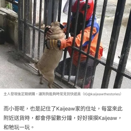
主人發現後定期網購，讓狗狗能夠時常見到快遞員（IG@kaijeawthestories）
而小哥呢，也是記住了Kaijeaw家的住址，每當來此
附近送貨時，都會停留數分鐘，好好摸摸Kaijeaw，
和牠玩一玩。