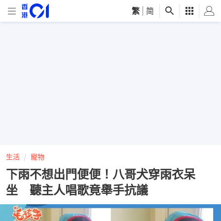
繁
|
简
生活
寵物
下雨不想出門便便！八哥犬穿雨衣呆
坐 聽主人唱歌竟舉手抗議