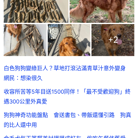
+
2
白色狗狗變綠巨人？草地打滾沾滿青草汁意外變身
網民：想染很久
收容所苦等5年目送1500同伴！「最不受歡迎狗」終
遇300公里外真愛
狗狗神奇功能盤點 會送書包、帶飯還懂引路 狗真
的比人還中用