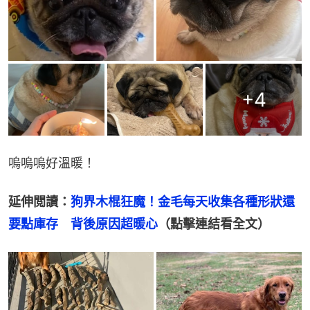
+
4
嗚嗚嗚好溫暖！
延伸閲讀：
狗界木棍狂魔！金毛每天收集各種形狀還
要點庫存　背後原因超暖心
（點擊連結看全文）