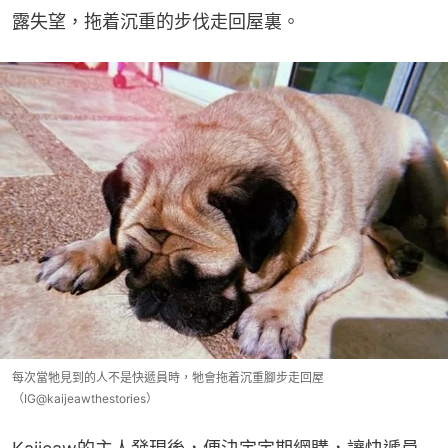
露失望，拖着沉重的步伐走回屋裏。
每次當牠見到的人不是快遞員時，牠會拖着沉重腳步走回屋
（IG@kaijeawthestories）