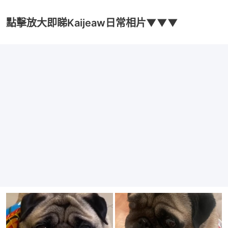
點擊放大即睇Kaijeaw日常相片▼▼▼