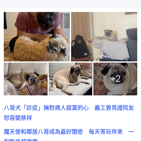
+
2
八哥犬「診症」撫慰病人寂寞的心 義工曾見證院友
怒容變慈祥
魔天使和鄰居八哥成為最好閨密 每天等玩伴來 一