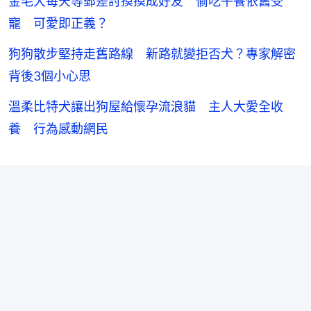
金毛犬每天等郵差討摸摸成好友 偷吃午餐依舊受
寵 可愛即正義？
狗狗散步堅持走舊路線 新路就變拒否犬？專家解密
背後3個小心思
溫柔比特犬讓出狗屋給懷孕流浪貓 主人大愛全收
養 行為感動網民