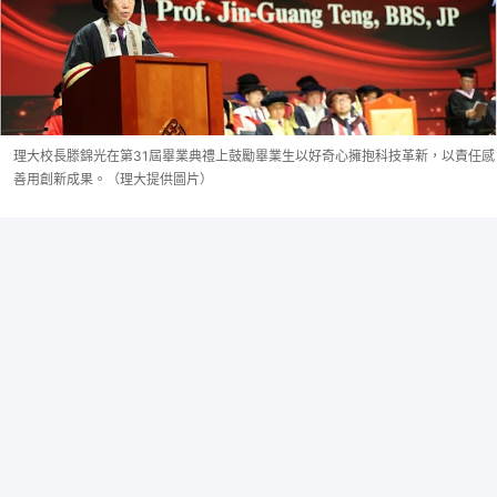
理大校長滕錦光在第31屆畢業典禮上鼓勵畢業生以好奇心擁抱科技革新，以責任感
善用創新成果。（理大提供圖片）