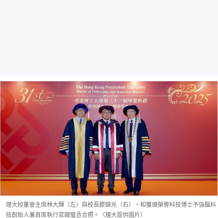
理大校董會主席林大輝（左）與校長滕錦光（右），和獲頒榮譽科技博士予強腦科
技創始人兼首席執行官韓璧丞合照。（理大提供圖片）