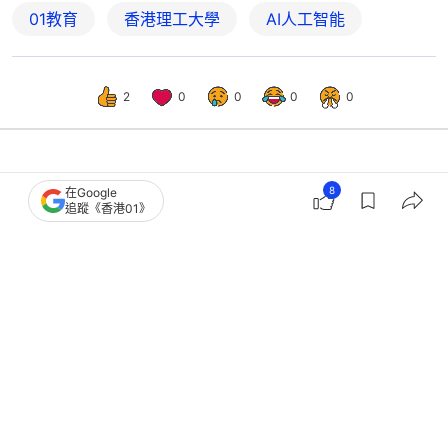
01教育
香港理工大學
AI人工智能
2
0
0
0
0
觀點
01觀點
8
在Google
追蹤《香港01》
DSE放榜｜狀元潮難掩AI焦慮 教育考
評不能固步自封