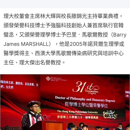
理大校董會主席林大輝與校長滕錦光主持畢業典禮，
頒發榮譽科技博士予強腦科技創始人兼首席執行官韓
璧丞，又頒榮譽理學博士予巴里．馬歇爾教授（Barry 
James MARSHALL），他是2005年諾貝爾生理學或
醫學獎得主、西澳大學馬歇爾傳染病研究與培訓中心
主任、理大傑出名譽教授。