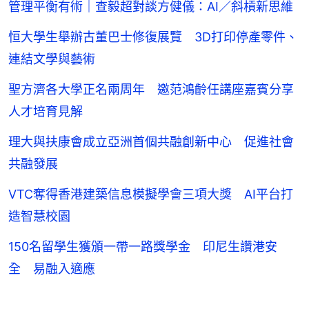
管理平衡有術｜查毅超對談方健儀：AI／斜槓新思維
恒大學生舉辦古董巴士修復展覽 3D打印停產零件、
連結文學與藝術
聖方濟各大學正名兩周年 邀范鴻齡任講座嘉賓分享
人才培育見解
理大與扶康會成立亞洲首個共融創新中心 促進社會
共融發展
VTC奪得香港建築信息模擬學會三項大獎 AI平台打
造智慧校園
150名留學生獲頒一帶一路獎學金 印尼生讚港安
全 易融入適應