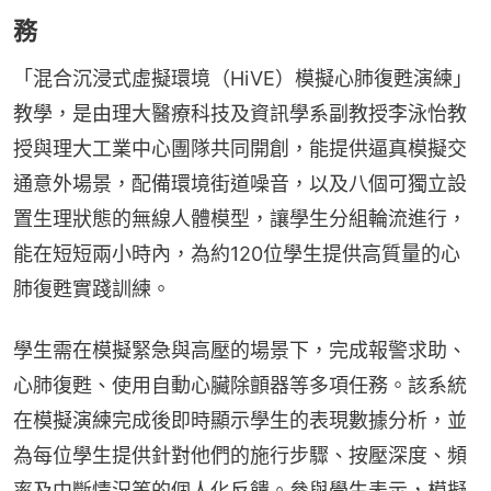
務
「混合沉浸式虛擬環境（HiVE）模擬心肺復甦演練」
教學，是由理大醫療科技及資訊學系副教授李泳怡教
授與理大工業中心團隊共同開創，能提供逼真模擬交
通意外場景，配備環境街道噪音，以及八個可獨立設
置生理狀態的無線人體模型，讓學生分組輪流進行，
能在短短兩小時內，為約120位學生提供高質量的心
肺復甦實踐訓練。
學生需在模擬緊急與高壓的場景下，完成報警求助、
心肺復甦、使用自動心臟除顫器等多項任務。該系統
在模擬演練完成後即時顯示學生的表現數據分析，並
為每位學生提供針對他們的施行步驟、按壓深度、頻
率及中斷情況等的個人化反饋。參與學生表示，模擬