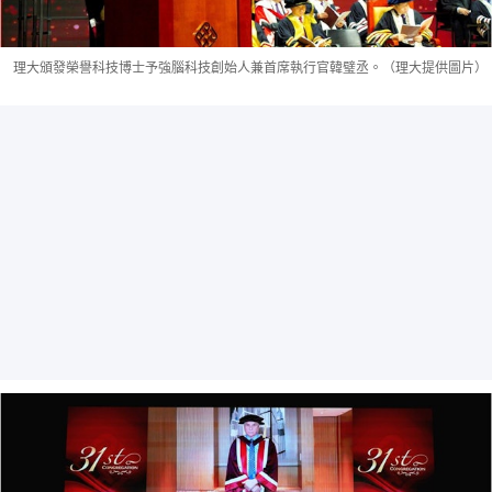
理大頒發榮譽科技博士予強腦科技創始人兼首席執行官韓璧丞。（理大提供圖片）