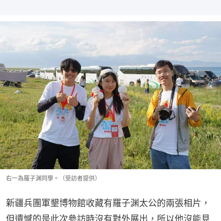
右一為羅子渊同學。（受訪者提供）
新疆兵團軍墾博物館收藏有羅子渊太公的兩張相片，
但遺憾的是此次參訪時沒有對外展出，所以他沒能見