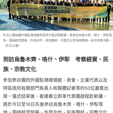
外交公署組織外國駐港領團和商界代表訪問新疆，將參訪烏魯木齊、喀什、伊犁等
地，圍繞經濟發展、外貿合作、民族團結、宗教文化等領域開展一系列考察活動。
（外交公署）
到訪烏魯木齊、咯什、伊犁 考察經貿、民
族、宗教文化
參加參訪團的外國駐港總領館、商會、企業代表以及
特區政府有關部門負責人和媒體記者等約50位嘉賓出
席。儀式結束後，崔建春立即率代表團啟程赴新疆，
將於今日至16日先後參訪烏魯木齊、喀什、伊犁等
地，圍繞經濟發展、外貿合作、民族團結、宗教文化