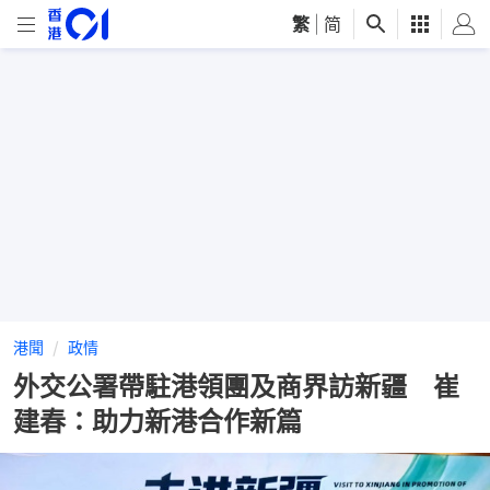
繁
|
简
港聞
政情
外交公署帶駐港領團及商界訪新疆 崔
建春：助力新港合作新篇