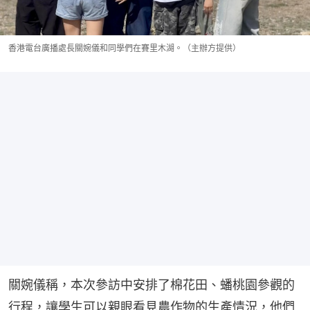
香港電台廣播處長關婉儀和同學們在賽里木湖。（主辦方提供）
關婉儀稱，本次參訪中安排了棉花田、蟠桃園參觀的
行程，讓學生可以親眼看見農作物的生產情況，他們