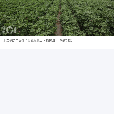
本次參訪中安排了參觀棉花田、蟠桃園。（盛昀 摄）