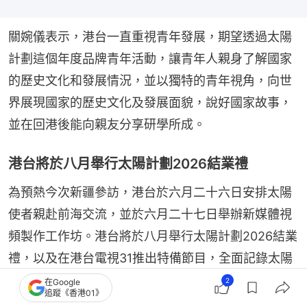
關婉儀表示，港台一直重視青年發展，期望透過太陽
計劃這個年度品牌青年活動，讓青年人親身了解國家
的歷史文化和發展情況，並以獨特的青年視角，向世
界展現國家的歷史文化及發展面貌，說好國家故事，
並在回港後能向親友分享研學所成。
港台將於八月舉行太陽計劃2026結業禮
為預熱今次新疆參訪，港台於六月二十六日安排太陽
使者親赴前海交流，並於六月二十七日舉辦新媒體視
頻製作工作坊。港台將於八月舉行太陽計劃2026結業
禮，以及在港台電視31推出特備節目，全面記錄太陽
計劃2026的精彩活動點滴。
2
在Google
追蹤《香港01》