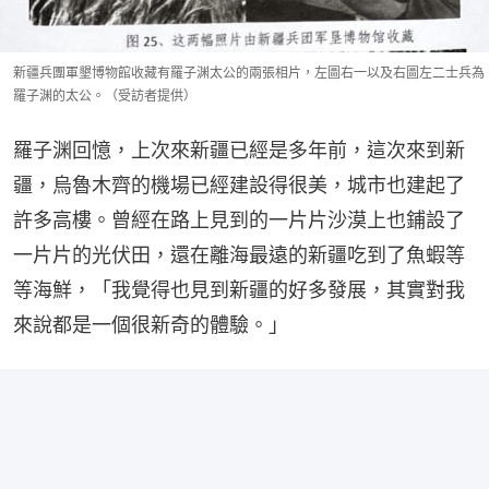
新疆兵團軍墾博物館收藏有羅子渊太公的兩張相片，左圖右一以及右圖左二士兵為
羅子渊的太公。（受訪者提供）
羅子渊回憶，上次來新疆已經是多年前，這次來到新
疆，烏魯木齊的機場已經建設得很美，城市也建起了
許多高樓。曾經在路上見到的一片片沙漠上也鋪設了
一片片的光伏田，還在離海最遠的新疆吃到了魚蝦等
等海鮮，「我覺得也見到新疆的好多發展，其實對我
來說都是一個很新奇的體驗。」