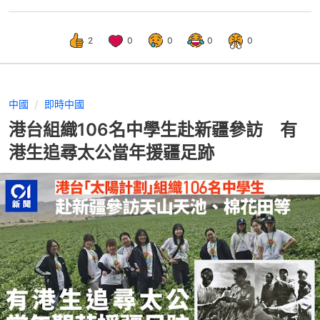
2
0
0
0
0
中國
即時中國
港台組織106名中學生赴新疆參訪 有
港生追尋太公當年援疆足跡