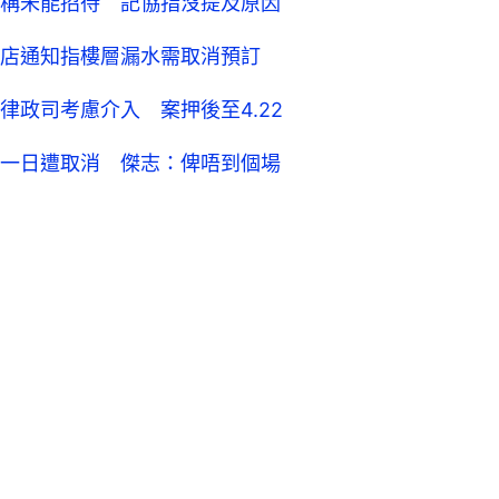
稱未能招待 記協指沒提及原因
店通知指樓層漏水需取消預訂
政司考慮介入 案押後至4.22
一日遭取消 傑志：俾唔到個場