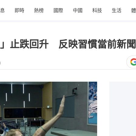
息
即時
熱榜
國際
中國
科技
生活
體
」止跌回升 反映習慣當前新聞
1