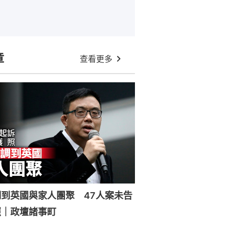
章
查看更多
到英國與家人團聚 47人案未告
照｜政壇諸事町