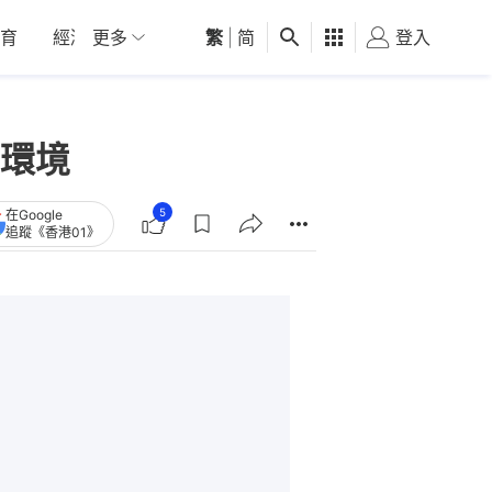
育
經濟
更多
01深圳
繁
觀點
|
简
健康
好食玩飛
登入
女
環境
5
在Google
追蹤《香港01》