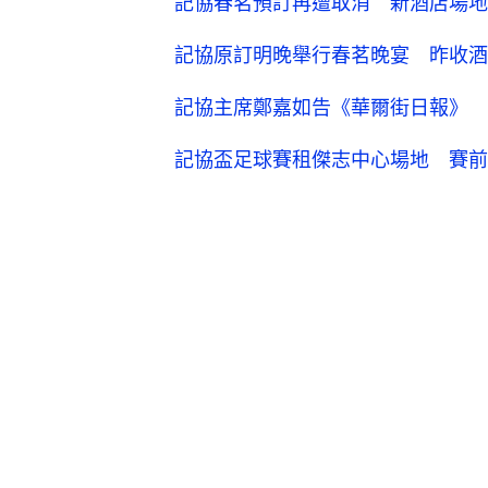
記協春茗預訂再遭取消 新酒店場地
記協原訂明晚舉行春茗晚宴 昨收酒
記協主席鄭嘉如告《華爾街日報》 律
記協盃足球賽租傑志中心場地 賽前