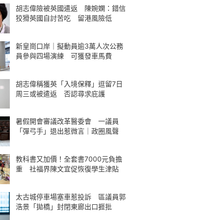
胡志偉險被英國遣返 陳婉嫻：錯信
狡猾英國自討苦吃 留港風險低
新皇崗口岸｜擬動員逾3萬人次公務
員參與四場演練 可獲發車馬費
胡志偉稱獲英「入境保釋」逗留7日
周三或被遣返 否認尋求庇護
暑假開會審議改革醫委會 一議員
「彈弓手」退出惹微言｜政圈風聲
教科書又加價！全套書7000元負擔
重 社福界陳文宜促恢復學生津貼
太古城停車場塞車惹投訴 區議員郭
浩景「拋橋」封閉東廊出口捱批