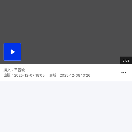
播
放
3:02
總
影
共
片
時
撰文：
王晉璇
間
出版：
2025-12-07 18:05
更新：
2025-12-08 10:26