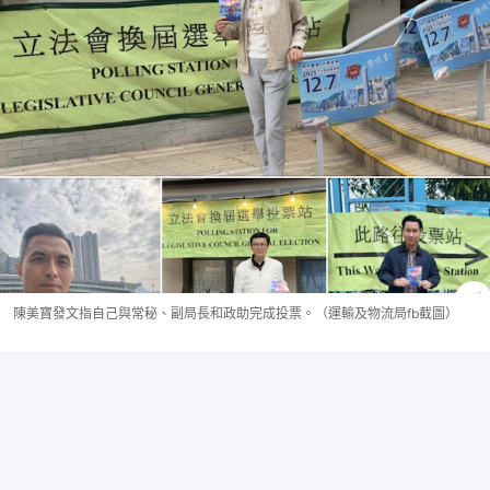
陳美寶發文指自己與常秘、副局長和政助完成投票。（運輸及物流局fb截圖）