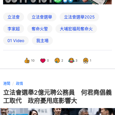
立法會
立法會選舉
立法會選舉2025
李家超
奪命火警
大埔宏福苑奪命火
01 Video
我主場
10
0
2
3
1
港聞
政情
立法會選舉2億元聘公務員 何君堯倡義
工取代 政府憂甩底影響大