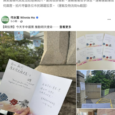
陳美寶聯同其政治助理陳閱川、副局長廖振新、運輸署署長李頌恩、運輸署副署長
何廣鏗，拍片呼籲各位市民踴躍投票。（運輸及物流局fb截圖）