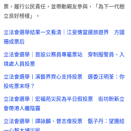
票，履行公民責任，並帶動親友參與，「為下一代樹
立良好榜樣」。
立法會選舉結果一文看清｜江旻憓當選旅遊界 方國
珊成票后
立法會選舉｜首設公務員專屬票站 穿制服警員、入
境處人員投票
立法會選舉丨演藝界齊心支持投票 選委汪明荃：你
投咗票末呀？
立法會選舉｜宏福苑災民為半日假投票 街坊盼新立
會帶港人離陰霾
立法會選舉｜譚詠麟、曾志偉投票 甄子丹：望團結
一心幫大埔災民