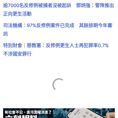
逾7000名反修例被捕者沒被起訴 鄧炳強：警隊推出
正向更生活動
司法機構：97%反修例案件已完成 其餘排期今年審
訊
特別財會｜懲教署：反修例更生人士再犯罪率0.7%
不涉國安罪行