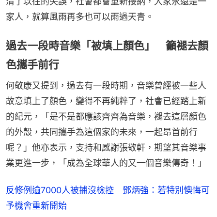
清了以往的失誤，社會都會重新接納，大家永遠是一
家人，就算風雨再多也可以雨過天青。
過去一段時音樂「被填上顏色」 籲褪去顏
色攜手前行
何敬康又提到，過去有一段時期，音樂曾經被一些人
故意填上了顏色，變得不再純粹了，社會已經踏上新
的紀元，「是不是都應該齊齊為音樂，褪去這層顏色
的外殼，共同攜手為這個家的未來，一起昂首前行
呢？」他亦表示，支持和感謝張敬軒，期望其音樂事
業更進一步，「成為全球華人的又一個音樂傳奇！」
反修例逾7000人被捕沒檢控 鄧炳強：若特別懊悔可
予機會重新開始