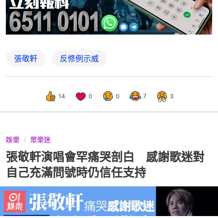
張敬軒
反修例示威
14
0
0
7
3
娛樂
眾樂迷
張敬軒演唱會罕痛哭剖白 感謝歌迷對
自己充滿問號時仍信任支持