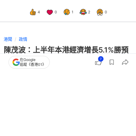
4
0
1
2
0
港聞
政情
陳茂波：上半年本港經濟增長5.1%勝預
期 將上調全年經濟增長預測
7
在Google
追蹤《香港01》