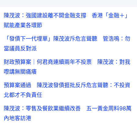
陳茂波：強國建設離不開金融支撐 香港「金融＋」
賦能產業各環節
「發債下一代埋單」陳茂波斥危言聳聽 管浩鳴：勿
當議員反對派
財政預算案｜何君堯連續兩年不投票 陳茂波：對我
嚟講無關痛癢
預算案通過 陳茂波發債捱批反斥危言聳聽：不投資
北都才不負責任
陳茂波：零售及餐飲業繼續改善 五一黃金周料98萬
內地客訪港