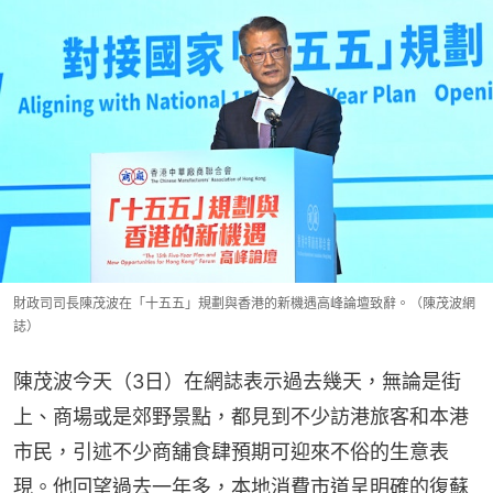
財政司司長陳茂波在「十五五」規劃與香港的新機遇高峰論壇致辭。（陳茂波網
誌）
陳茂波今天（3日）在網誌表示過去幾天，無論是街
上、商場或是郊野景點，都見到不少訪港旅客和本港
市民，引述不少商舖食肆預期可迎來不俗的生意表
現。他回望過去一年多，本地消費市道呈明確的復蘇