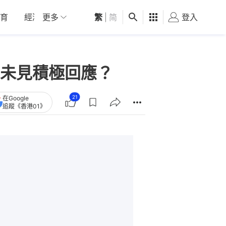
育
經濟
更多
01深圳
繁
觀點
|
简
健康
好食玩飛
登入
女
未見積極回應？
21
在Google
追蹤《香港01》