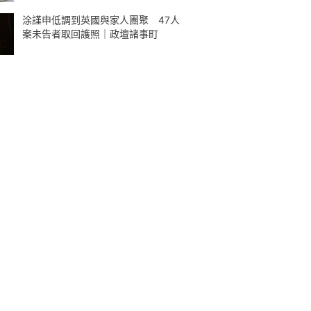
涂謹申低調到英國與家人團聚 47人
案未告者取回護照｜政壇諸事町