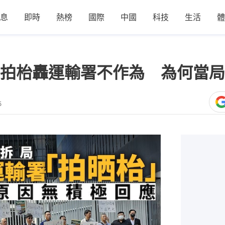
息
即時
熱榜
國際
中國
科技
生活
體
拍枱轟運輸署不作為 為何當局
5