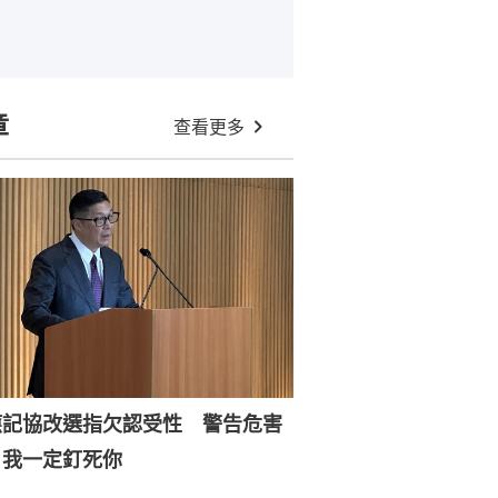
章
查看更多
應記協改選指欠認受性 警告危害
：我一定釘死你