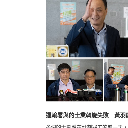
運輸署與的士業斡旋失敗 黃羽
多個的士團體在計劃罷工的前一天，