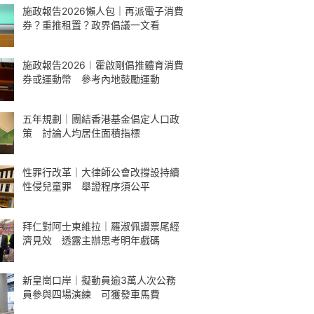
施政報告2026懶人包｜再派電子消費
券？重推租置？政界倡議一文看
施政報告2026︱霍啟剛倡推體育消費
券或運動幣 參考內地鼓勵運動
五年規劃｜團結香港基金倡定人口政
策 討論人均居住面積指標
性罪行改革｜大律師公會改撐設持續
性侵兒童罪 舉證程序須公平
拜仁對阿士東維拉｜羅淑佩讚票尾經
濟見效 透露主辦思考明年戲碼
新皇崗口岸｜擬動員逾3萬人次公務
員參與四場演練 可獲發車馬費