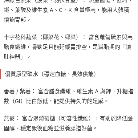
深綠色蔬菜（菠菜、羽衣甘藍）： 熱量極低，但鈣、
鐵、葉酸及維生素 A、C、K 含量極高，能用大體積
填飽胃部。
十字花科蔬菜（椰菜花、椰菜）： 富含蘿蔔硫素與高
膳食纖維，嚼勁足且能延緩胃排空，是減脂期的「填
肚神器」。
優質原型碳水（穩定血糖、長效供能）
番薯 / 紫薯： 富含膳食纖維、維生素 A 與鉀，升糖指
數（GI）比白飯低，能提供持久的飽足感。
燕麥： 富含聚葡萄糖（可溶性纖維），有助於降低膽
固醇、穩定飯後血糖並滋養腸道好菌。