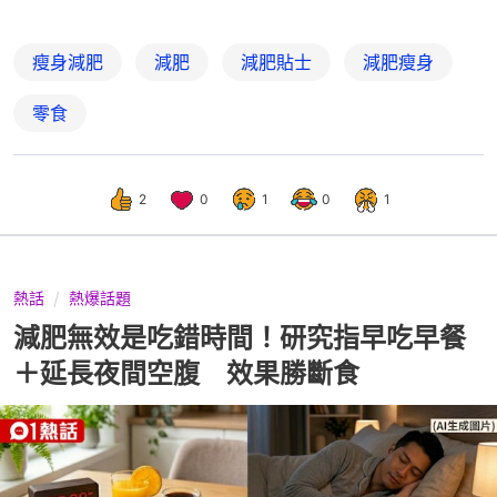
瘦身減肥
減肥
減肥貼士
減肥瘦身
零食
2
0
1
0
1
熱話
熱爆話題
減肥無效是吃錯時間！研究指早吃早餐
＋延長夜間空腹 效果勝斷食