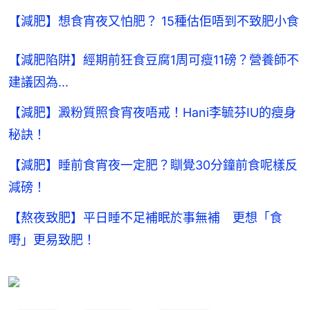
【減肥】想食宵夜又怕肥？ 15種估佢唔到不致肥小食
【減肥陷阱】經期前狂食豆腐1周可瘦11磅？營養師不
建議因為...
【減肥】澱粉質照食宵夜唔戒！Hani李毓芬IU的瘦身
秘訣！
【減肥】睡前食宵夜一定肥？瞓覺30分鐘前食呢樣反
減磅！
【熬夜致肥】平日睡不足補眠於事無補 更想「食
嘢」更易致肥！