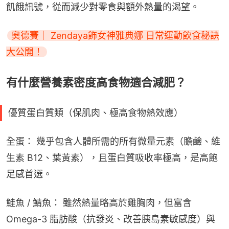
飢餓訊號，從而減少對零食與額外熱量的渴望。
奧德賽｜ Zendaya飾女神雅典娜 日常運動飲食秘訣
大公開！
有什麼營養素密度高食物適合減肥？
優質蛋白質類（保肌肉、極高食物熱效應）
全蛋： 幾乎包含人體所需的所有微量元素（膽鹼、維
生素 B12、葉黃素），且蛋白質吸收率極高，是高飽
足感首選。
鮭魚 / 鯖魚： 雖然熱量略高於雞胸肉，但富含 
Omega-3 脂肪酸（抗發炎、改善胰島素敏感度）與