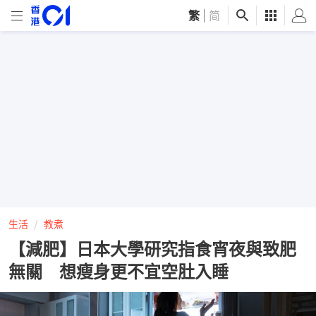
繁
|
简
生活
教煮
【減肥】日本大學研究指食宵夜與致肥
無關 想瘦身更不宜空肚入睡