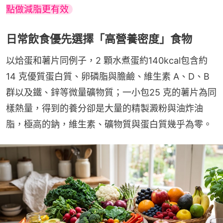
點做減脂更有效
日常飲食優先選擇「高營養密度」食物
以烚蛋和薯片同例子，2 顆水煮蛋約140kcal包含約
14 克優質蛋白質、卵磷脂與膽鹼、維生素 A、D、B
群以及鐵、鋅等微量礦物質；一小包25 克的薯片為同
樣熱量，得到的養分卻是大量的精製澱粉與油炸油
脂，極高的鈉，維生素、礦物質與蛋白質幾乎為零。