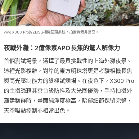
vivo X300 Pro的ZEISS相機鏡頭系統，拍攝質素非常高。
夜戰外灘：2億像素APO長焦的驚人解像力
首個測試場景，選擇了最具挑戰性的上海外灘夜景。
這裡光影複雜，對岸的東方明珠塔更是考驗相機長焦
與高光壓制能力的終極試煉場。在夜色下，X300 Pro
的主攝憑藉其雲台級防抖及大光圈優勢，手持拍攝外
灘建築群時，畫面純淨度極高，暗部細節保留完整，
天空噪點控制亦相當出色。