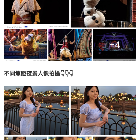
+
4
不同焦距夜景人像拍攝👇👇👇