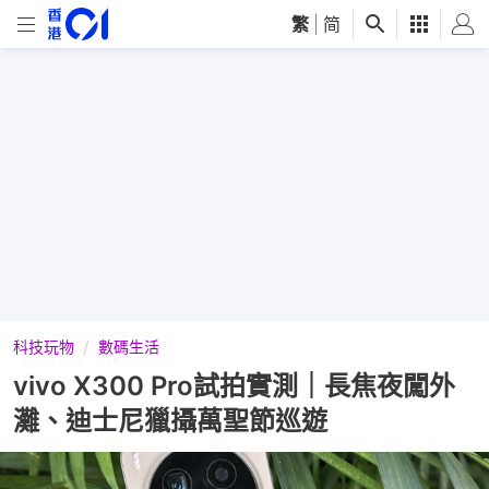
繁
|
简
科技玩物
數碼生活
vivo X300 Pro試拍實測｜長焦夜闖外
灘、迪士尼獵攝萬聖節巡遊