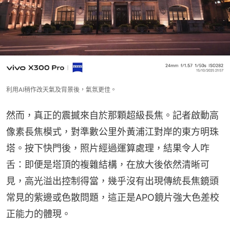
利用AI稍作改天氣及背景後，氣氛更佳。
然而，真正的震撼來自於那顆超級長焦。記者啟動高
像素長焦模式，對準數公里外黃浦江對岸的東方明珠
塔。按下快門後，照片經過運算處理，結果令人咋
舌：即便是塔頂的複雜結構，在放大後依然清晰可
見，高光溢出控制得當，幾乎沒有出現傳統長焦鏡頭
常見的紫邊或色散問題，這正是APO鏡片強大色差校
正能力的體現。