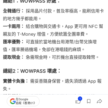
總結1：WOWPASS 好處：
全韓通行：
 採用晶片付款，普及率極高，能刷信用卡
的地方幾乎都能用。
一卡兩用：
 結合購物與交通卡，App 更可用 NFC 幫
親友的 T-Money 增值，方便統籌全團車費。
匯率優勢：
 可直接於當地機台用港幣/台幣兌換增
值，匯率勝過機場，免卻在港唱錢的麻煩。
提取現金：
 急需現金時，可於機台直接提取韓幣。
總結2：WOWPASS 壞處：
實體卡負擔：
 需妥善隨身保管，遺失須透過 App 報
失。
增值限制： 
現金增值須找指定機台（多位於地鐵
1
在Google
追蹤《香港01》
站）；用 App 扣信用卡增值則需掃描護照。