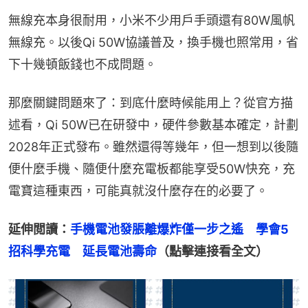
無線充本身很耐用，小米不少用戶手頭還有80W風帆
無線充。以後Qi 50W協議普及，換手機也照常用，省
下十幾頓飯錢也不成問題。
那麼關鍵問題來了：到底什麼時候能用上？從官方描
述看，Qi 50W已在研發中，硬件參數基本確定，計劃
2028年正式發布。雖然還得等幾年，但一想到以後隨
便什麼手機、隨便什麼充電板都能享受50W快充，充
電寶這種東西，可能真就沒什麼存在的必要了。
延伸閲讀：
手機電池發脹離爆炸僅一步之遙　學會5
招科學充電　延長電池壽命
（點擊連接看全文）