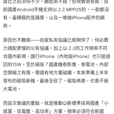
度比之前涼快不少。聽起來不錯？但現實很骨感：目
前國產Android手機支持Qi 2.2 MPP25的，一款都沒
有。最積極的是蘋果，以及一堆做iPhone配件的廠
商。
原因也不難猜——自家私有協議已經夠快了，何必費
力適配更慢的公有協議。加上Qi 2.2的工作頻率不符
合國內新規，國行iPhone（內地版iPhone）也只能退
回到15W。至於磁吸？國產機卷影像、卷電池，內部
空間極之有限，哪還有地方塞磁鐵。本來準備上半年
發布的磁吸新機，最後全砍了。磁吸再香，也香不過
大電池。
而這次會議的重點，就是推動Qi新標準採用國產「小
感量、低電壓、高功率」方案，頻率必須符合新國