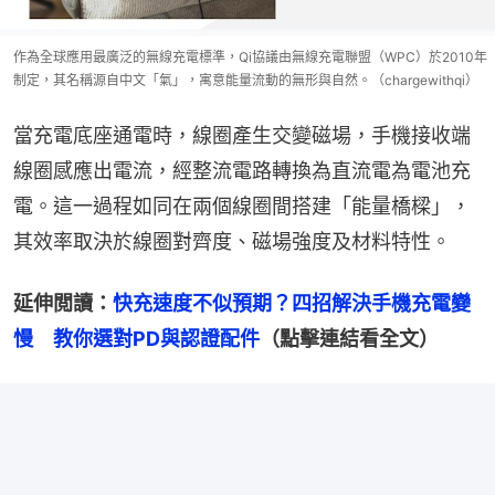
作為全球應用最廣泛的無線充電標準，Qi協議由無線充電聯盟（WPC）於2010年
制定，其名稱源自中文「氣」，寓意能量流動的無形與自然。（chargewithqi）
當充電底座通電時，線圈產生交變磁場，手機接收端
線圈感應出電流，經整流電路轉換為直流電為電池充
電。這一過程如同在兩個線圈間搭建「能量橋樑」，
其效率取決於線圈對齊度、磁場強度及材料特性。
延伸閲讀：
快充速度不似預期？四招解決手機充電變
慢　教你選對PD與認證配件
（點擊連結看全文）