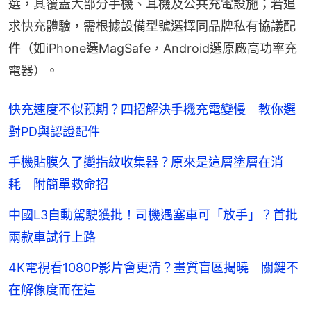
選，其覆蓋大部分手機、耳機及公共充電設施；若追
求快充體驗，需根據設備型號選擇同品牌私有協議配
件（如iPhone選MagSafe，Android選原廠高功率充
電器）。
快充速度不似預期？四招解決手機充電變慢 教你選
對PD與認證配件
手機貼膜久了變指紋收集器？原來是這層塗層在消
耗 附簡單救命招
中國L3自動駕駛獲批！司機遇塞車可「放手」？首批
兩款車試行上路
4K電視看1080P影片會更清？畫質盲區揭曉 關鍵不
在解像度而在這