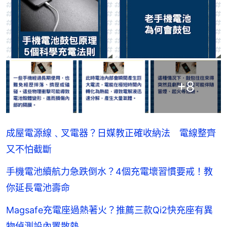
+
8
成屋電源線﹑叉電器？日媒教正確收納法 電線整齊
又不怕截斷
手機電池續航力急跌倒水？4個充電壞習慣要戒！教
你延長電池壽命
Magsafe充電座過熱著火？推薦三款Qi2快充座有異
物偵測設內置散熱