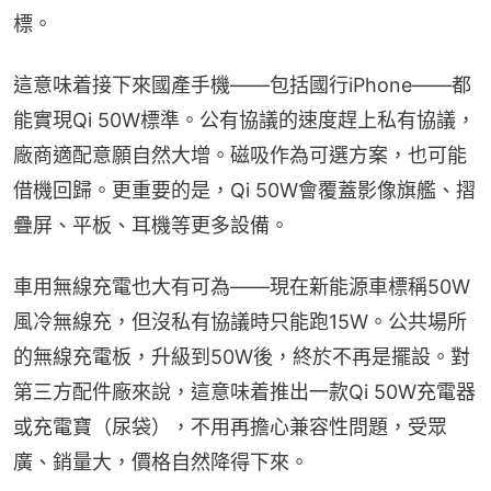
標。
這意味着接下來國產手機——包括國行iPhone——都
能實現Qi 50W標準。公有協議的速度趕上私有協議，
廠商適配意願自然大增。磁吸作為可選方案，也可能
借機回歸。更重要的是，Qi 50W會覆蓋影像旗艦、摺
疊屏、平板、耳機等更多設備。
車用無線充電也大有可為——現在新能源車標稱50W
風冷無線充，但沒私有協議時只能跑15W。公共場所
的無線充電板，升級到50W後，終於不再是擺設。對
第三方配件廠來說，這意味着推出一款Qi 50W充電器
或充電寶（尿袋），不用再擔心兼容性問題，受眾
廣、銷量大，價格自然降得下來。