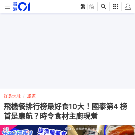
繁
|
简
好食玩飛
旅遊
飛機餐排行榜最好食10大！國泰第4 榜
首是廉航？時令食材主廚現煮