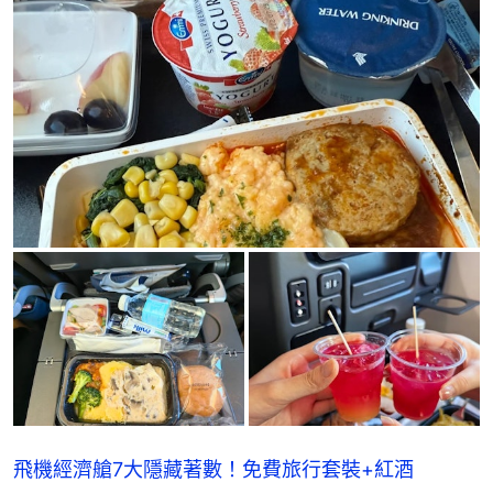
飛機經濟艙7大隱藏著數！免費旅行套裝+紅酒