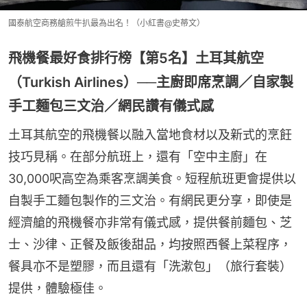
國泰航空商務艙煎牛扒最為出名！（小紅書@史蒂文）
飛機餐最好食排行榜【第5名】土耳其航空
（Turkish Airlines）──主廚即席烹調／自家製
手工麵包三文治／網民讚有儀式感
土耳其航空的飛機餐以融入當地食材以及新式的烹飪
技巧見稱。在部分航班上，還有「空中主廚」在
30,000呎高空為乘客烹調美食。短程航班更會提供以
自製手工麵包製作的三文治。有網民更分享，即使是
經濟艙的飛機餐亦非常有儀式感，提供餐前麵包、芝
士、沙律、正餐及飯後甜品，均按照西餐上菜程序，
餐具亦不是塑膠，而且還有「洗漱包」（旅行套裝）
提供，體驗極佳。