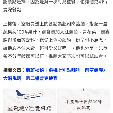
認餐點選擇，因為是第一次訂兒童餐，也讓他更期待
實際餐點。
上機後，空服員送上的餐點為起司肉醬麵，搭配一盒
蔬果與100%果汁，麵食還加入紅蘿蔔、青花菜、鑫鑫
腸與番茄等配料，視覺上色彩繽紛、份量也不馬虎，
讓他忍不住大讚「超可愛又好吃」。他也分享，兒童
餐不分年齡都可以訂，推薦大家下次也可以試試看。
相關文章：
航班揭秘｜飛機上別點咖啡　前空姐曝7
大潛規則　週二機票更便宜