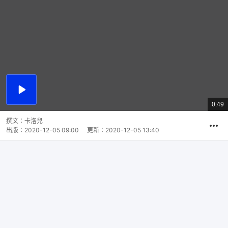
播
放
0:49
總
影
共
片
時
撰文：
卡洛兒
間
出版：
2020-12-05 09:00
更新：
2020-12-05 13:40