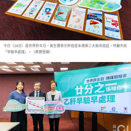
今日（28日）是世界肝炎日，衞生署表示肝癌是本港第三大致命癌症，呼籲市民
「早驗早處理」。（黃寶瑩攝）