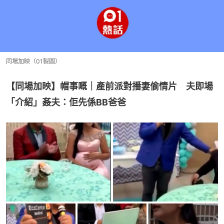
同場加映（01製圖）
【同場加映】帽事嘅｜產前派對播妻偷情片　夫即場
「介紹」姦夫：佢先係BB爸爸