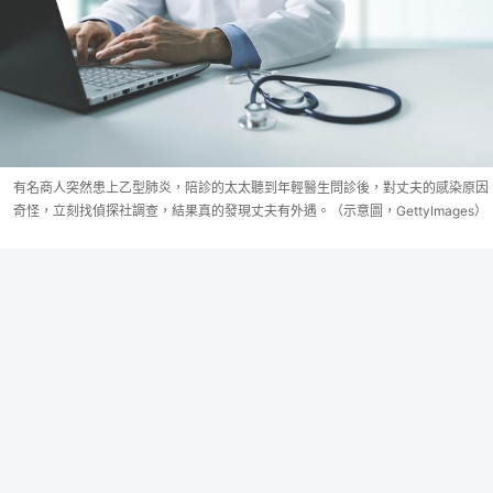
有名商人突然患上乙型肺炎，陪診的太太聽到年輕醫生問診後，對丈夫的感染原因
奇怪，立刻找偵探社調查，結果真的發現丈夫有外遇。（示意圖，GettyImages）