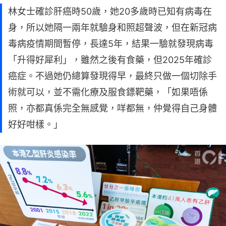
林女士確診肝癌時50歲，她20多歲時已知有病毒在
身，所以她隔一兩年就驗身和照超聲波，但在新冠病
毒病疫情期間暫停，長達5年，結果一驗就發現病毒
「升得好犀利」，雖然之後有食藥，但2025年確診
癌症。不過她仍總算發現得早，最終只做一個切除手
術就可以，並不需化療及服食鏢靶藥，「如果唔係
照，亦都真係完全無感覺，咩都無，仲覺得自己身體
好好咁樣。」