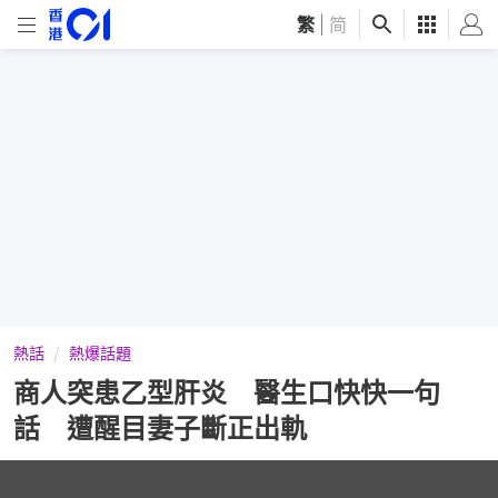
繁
|
简
熱話
熱爆話題
商人突患乙型肝炎 醫生口快快一句
話 遭醒目妻子斷正出軌