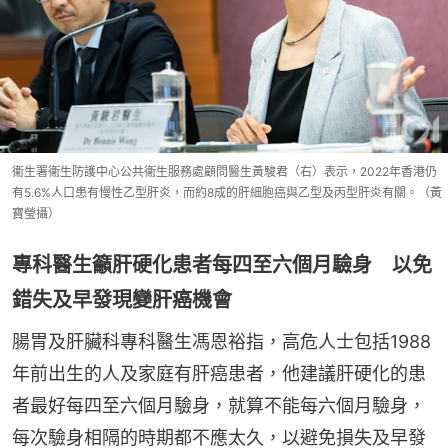
衞生署衞生防護中心公共衞生服務處顧問醫生黃駿君（右）表示，2022年香港仍
有5.6%人口患有慢性乙型肝炎，而約8成的肝細胞癌與乙型及丙型肝炎有關。（黃
寶瑩攝）
專科醫生籲肝硬化患者每四至六個月驗身 以免
錯失及早發現變肝癌機會
腸胃及肝臟科專科醫生馮恩裕指，高危人士包括1988
年前出生的人及家庭有肝癌患者，他建議肝硬化的患
者最好每四至六個月驗身，就算不能每六個月驗身，
每次驗身相隔的時期都不應太久，以避免損失及早發