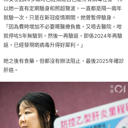
以她一直有定期驗身和照超聲波，一直都是隔一兩年
就驗一次。只是在新冠疫情期間，她曾暫停驗身，
「因為費時增加不必要嘅醫療負擔，又唔去醫院，咁
就停咗5年無驗到。然後一再驗返，即係2024年再驗
返，已經發現啲病毒升得好犀利。」
她之後有食藥，但都沒有辦法阻止，最後2025年確診
肝癌。