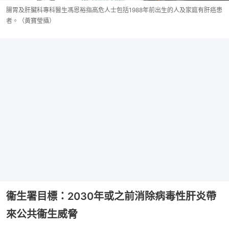
腸胃及肝臟科專科醫生馮恩裕指高危人士包括1988年前出生的人及家庭有肝癌患
者。（黃寶瑩攝）
衞生署目標：2030年或之前消除病毒性肝炎帶
來公共衞生威脅