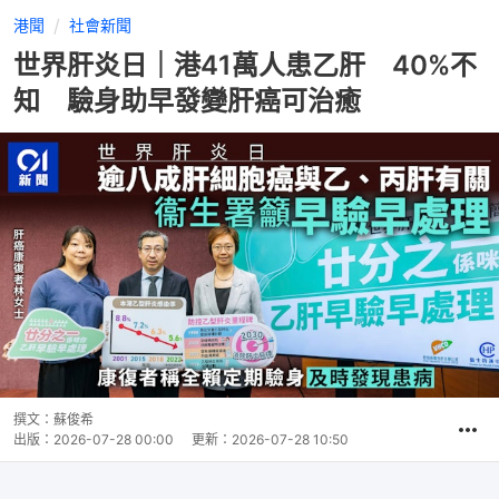
港聞
社會新聞
世界肝炎日｜港41萬人患乙肝 40%不
知 驗身助早發變肝癌可治癒
撰文：
蘇俊希
出版：
2026-07-28 00:00
更新：
2026-07-28 10:50