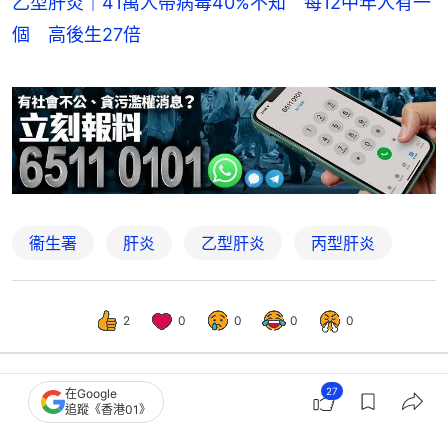
乙型肝炎｜41萬人帶病毒40%不知 每12中年人有一
個 高後生27倍
衞生署
肝炎
乙型肝炎
丙型肝炎
2
0
0
0
0
27
在Google
熱話
熱爆話題
追蹤《香港01》
女子不喝酒無肝病竟患「巨大肝癌」