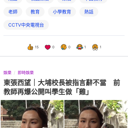
老師
教育
小學教育
熱話
CCTV中央電視台
15
0
0
1
1
娛樂
即時娛樂
東張西望｜大埔校長被指言辭不當 前
教師再爆公開叫學生做「雞」