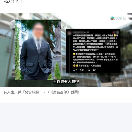
我哋。」
有人表示係「勞資糾紛」。（《東張西望》截圖）