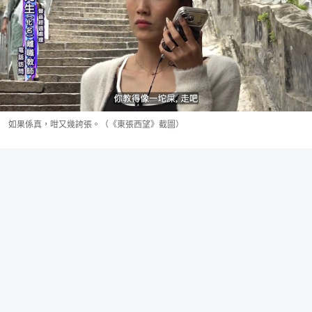
如果係真，咁又幾誇張。（《東張西望》截圖）