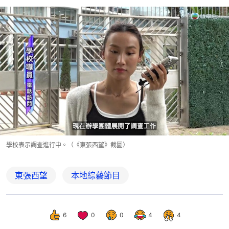
學校表示調查進行中。（《東張西望》截圖）
東張西望
本地綜藝節目
6
0
0
4
4