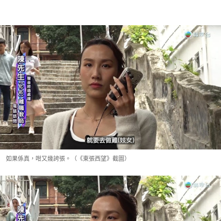
如果係真，咁又幾誇張。（《東張西望》截圖）