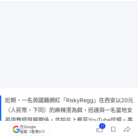
近期，一名英國籍網紅「RiskyRegg」在西安以20元
（人民幣，下同）的麻辣燙為餌，迅速與一名當地女
英語教師發展關係，並拍片上載至YouTube炫耀。事
17
在Google
件在中外網絡引起熱議，涉事女子事後更大罵批評她
追蹤《香港01》