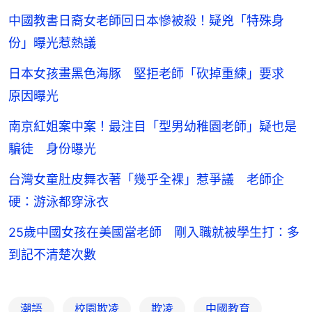
中國教書日裔女老師回日本慘被殺！疑兇「特殊身
份」曝光惹熱議
日本女孩畫黑色海豚 堅拒老師「砍掉重練」要求
原因曝光
南京紅姐案中案！最注目「型男幼稚園老師」疑也是
騙徒 身份曝光
台灣女童肚皮舞衣著「幾乎全裸」惹爭議 老師企
硬：游泳都穿泳衣
25歲中國女孩在美國當老師 剛入職就被學生打：多
到記不清楚次數
潮語
校園欺凌
欺凌
中國教育