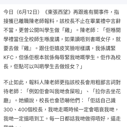
今日（6月12日）《東張西望》再跟進有關事件，指
接獲已離職陳老師報料，該校長不止在畢業禮中言辭
不當，更曾公開叫學生做「雞」。陳老師：「佢喺開
學禮當住全校師生喺度講，如果讀唔到書嘅女仔，就
要去做『雞』。跟住佢嬉皮笑臉咁樣講，我係講緊
KFC，但係佢根本就係侮辱緊我哋嘅學生。佢作為校
長，佢點可以叫啲學生去做妓女？」
不止如此，報料人陳老師更指該校長會用粗鄙言詞對
待老師：「例如佢會叫我哋食屎啦」、「拉你去坐花
廳」。她續說，校長也會恐嚇他們：「佢話自己識
300、400個校長，我哋走嘅時候一定會唱衰我哋，
我哋一定搵唔到工。每一日都話我哋做得唔好，逼走