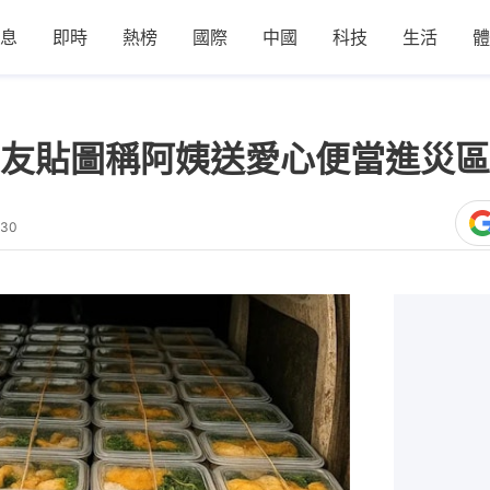
息
即時
熱榜
國際
中國
科技
生活
體
友貼圖稱阿姨送愛心便當進災區
:30