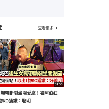
章
查看更多
01:03
女韌帶斷裂坐關愛座！被阿伯狂
物KO獲讚：聰明