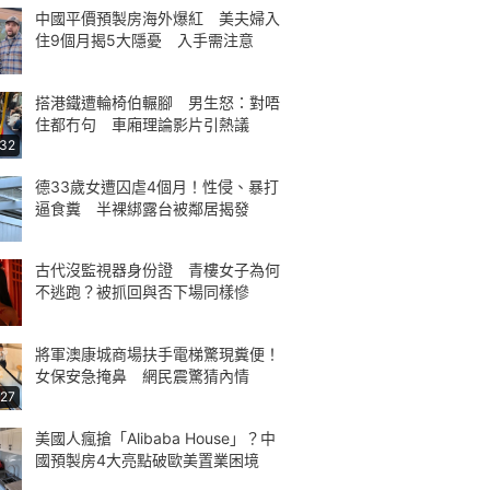
中國平價預製房海外爆紅 美夫婦入
住9個月揭5大隱憂 入手需注意
搭港鐵遭輪椅伯輾腳 男生怒：對唔
住都冇句 車廂理論影片引熱議
:32
德33歲女遭囚虐4個月！性侵、暴打
逼食糞 半裸綁露台被鄰居揭發
古代沒監視器身份證 青樓女子為何
不逃跑？被抓回與否下場同樣慘
將軍澳康城商場扶手電梯驚現糞便！
女保安急掩鼻 網民震驚猜內情
:27
美國人瘋搶「Alibaba House」？中
國預製房4大亮點破歐美置業困境