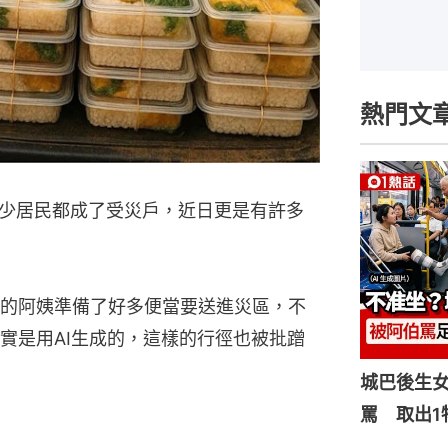
熱門文
少居民都成了受災戶，近日更是有許多
的阿姨準備了好多便當要送進災區，不
實是用AI生成的，這樣的行徑也被批蹭
城巴後生
罵 取出1