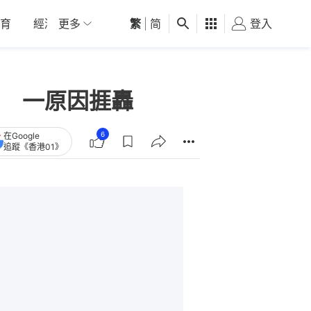
育
經濟
更多
01深圳
繁
觀點
|
简
健康
好食玩飛
登入
女
 一原因捱轟
6
在Google
追蹤《香港01》