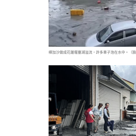
樺加沙做成花蓮堰塞湖溢流，許多車子泡在水中。（臉